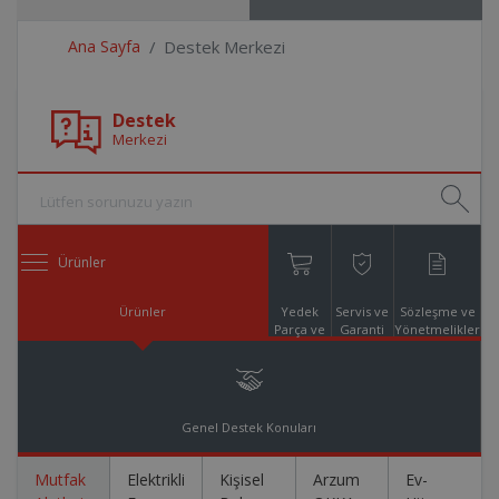
Ana Sayfa
Destek Merkezi
Destek
Merkezi
Ürünler
Ürünler
Yedek
Servis ve
Sözleşme ve
Parça ve
Garanti
Yönetmelikler
Aksesuar
Online
Alışveriş
Genel Destek Konuları
Mutfak
Elektrikli
Kişisel
Arzum
Ev-