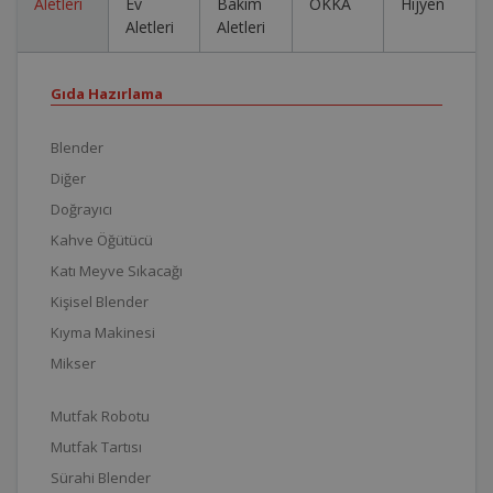
Aletleri
Ev
Bakım
OKKA
Hijyen
Aletleri
Aletleri
Gıda Hazırlama
Blender
Diğer
Doğrayıcı
Kahve Öğütücü
Katı Meyve Sıkacağı
Kişisel Blender
Kıyma Makinesi
Mikser
Mutfak Robotu
Mutfak Tartısı
Sürahi Blender