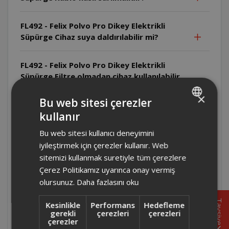
FL492 - Felix Polvo Pro Dikey Elektrikli
Süpürge Cihaz suya daldırılabilir mi?
FL492 - Felix Polvo Pro Dikey Elektrikli
Süpürge Filtre olmadan cihaz kullanılabilir
mi?
×
Bu web sitesi çerezler
kullanır
FL492 - Felix Polvo Pro Dikey Elektrikli
TURKISH
Süpürge Cihaz yanıcı maddeleri çekebilir
Bu web sitesi kullanıcı deneyimini
ENGLISH
mi?
iyileştirmek için çerezler kullanır. Web
sitemizi kullanmak suretiyle tüm çerezlere
FL492 - Felix Polvo Pro Dikey Elektrikli
Çerez Politikamız uyarınca onay vermiş
Süpürge Cihazla sıvı çekilebilir mi?
olursunuz.
Daha fazlasını oku
Tavsiye
Kesinlikle
Performans
Hedefleme
FL492 - Felix Polvo Pro Dikey Elektrikli
gerekli
çerezleri
çerezleri
Süpürge Cihaz çalışırken gözetimsiz
çerezler
bırakılabilir mi?