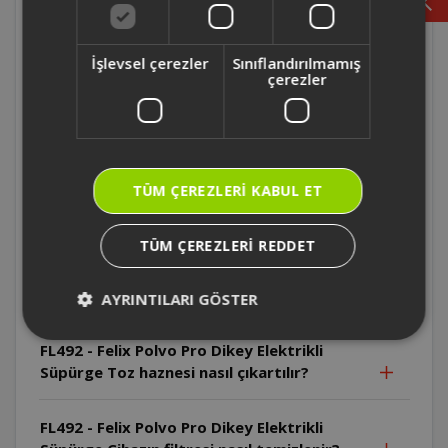
FL492 - Felix Polvo Pro Dikey Elektrikli
İşlevsel çerezler
Sınıflandırılmamış
Süpürge Cihaz ticari kullanım için uygun
çerezler
mudur?
FL492 - Felix Polvo Pro Dikey Elektrikli
Süpürge Cihaz hangi yaş grubundaki
TÜM ÇEREZLERI KABUL ET
çocuklar tarafından kullanılabilir?
TÜM ÇEREZLERI REDDET
FL492 - Felix Polvo Pro Dikey Elektrikli
Süpürge Toz haznesi yıkandıktan sonra ne
yapılmalıdır?
AYRINTILARI GÖSTER
FL492 - Felix Polvo Pro Dikey Elektrikli
Süpürge Toz haznesi nasıl çıkartılır?
FL492 - Felix Polvo Pro Dikey Elektrikli