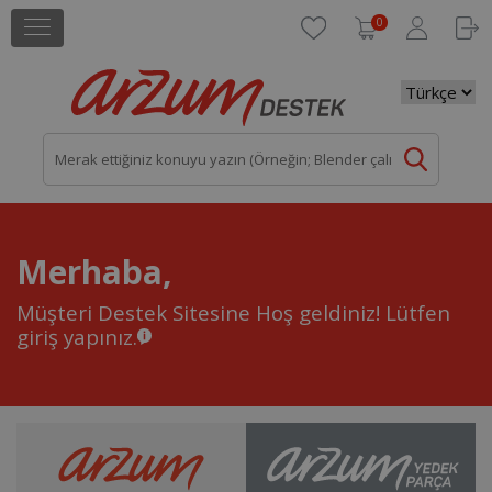
0
Merhaba,
Müşteri Destek Sitesine Hoş geldiniz!
Lütfen
giriş yapınız.