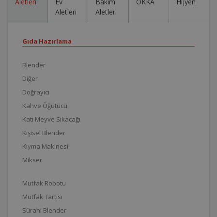
Aletleri
Ev
Bakım
OKKA
Hijyen
Aletleri
Aletleri
Gıda Hazırlama
Blender
Diğer
Doğrayıcı
Kahve Öğütücü
Katı Meyve Sıkacağı
Kişisel Blender
Kıyma Makinesi
Mikser
Mutfak Robotu
Mutfak Tartısı
Sürahi Blender