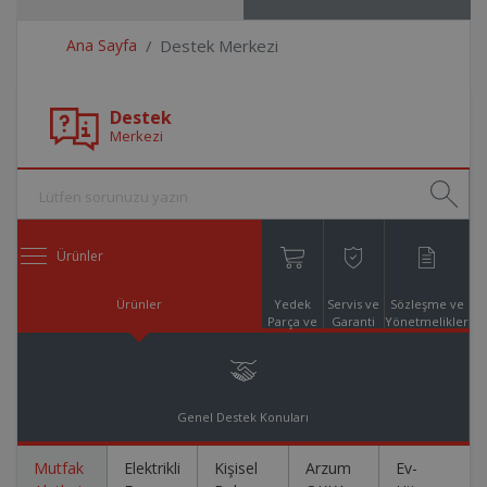
Ana Sayfa
Destek Merkezi
Destek
Merkezi
Ürünler
Ürünler
Yedek
Servis ve
Sözleşme ve
Parça ve
Garanti
Yönetmelikler
Aksesuar
Online
Alışveriş
Genel Destek Konuları
Mutfak
Elektrikli
Kişisel
Arzum
Ev-