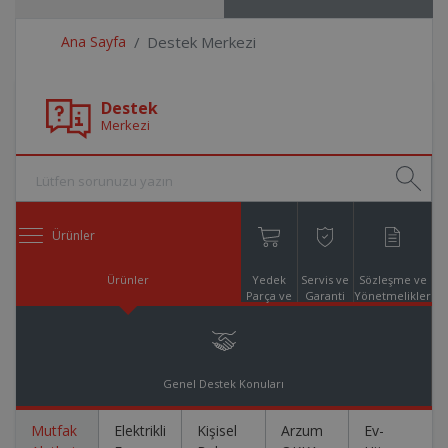
Ana Sayfa
Destek Merkezi
Destek
Merkezi
Ürünler
Ürünler
Yedek
Servis ve
Sözleşme ve
Parça ve
Garanti
Yönetmelikler
Aksesuar
Online
Alışveriş
Genel Destek Konuları
Mutfak
Elektrikli
Kişisel
Arzum
Ev-