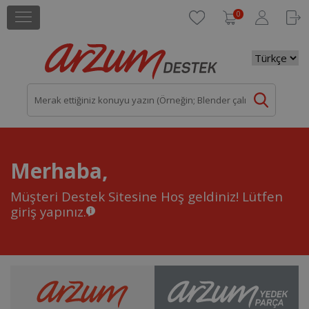
0
Merhaba,
Müşteri Destek Sitesine Hoş geldiniz!
Lütfen
giriş yapınız.