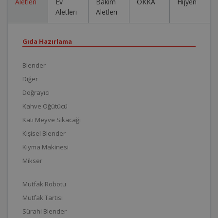
Aletleri
Ev
Bakım
OKKA
Hijyen
Aletleri
Aletleri
Gıda Hazırlama
Blender
Diğer
Doğrayıcı
Kahve Öğütücü
Katı Meyve Sıkacağı
Kişisel Blender
Kıyma Makinesi
Mikser
Mutfak Robotu
Mutfak Tartısı
Sürahi Blender