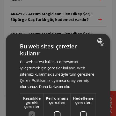
AR4212 - Arzum Magiclean Flex Dikey Şarjlı
Süpürge Kaç farklı güç kademesi vardır?
AR4212 - Arzum Magiclean Flex Dikey Şarjlı
Süpürge Islak yüzeylerde kullanılabilir mi?
×
Bu web sitesi çerezler
kullanır
AR4212 - Arzum Magiclean Flex Dikey Şarjlı
TURKISH
Süpürge Filtre ve toz haznesi olmadan
Bu web sitesi kullanıcı deneyimini
ENGLISH
çalıştırılabilir mi?
iyileştirmek için çerezler kullanır. Web
sitemizi kullanmak suretiyle tüm çerezlere
AR4212 - Arzum Magiclean Flex Dikey Şarjlı
Çerez Politikamız uyarınca onay vermiş
Süpürge Filtre nasıl temizlenir?
olursunuz.
Daha fazlasını oku
Tavsiye
Kesinlikle
Performans
Hedefleme
AR4212 - Arzum Magiclean Flex Dikey Şarjlı
gerekli
çerezleri
çerezleri
Süpürge El süpürgesi olarak nasıl kullanılır?
çerezler