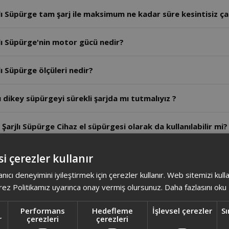
ı Süpürge tam şarj ile maksimum ne kadar süre kesintisiz ça
lı Süpürge'nin motor gücü nedir?
ı Süpürge ölçüleri nedir?
dikey süpürgeyi sürekli şarjda mı tutmalıyız ?
rjlı Süpürge Cihaz el süpürgesi olarak da kullanılabilir mi?
rjlı Süpürge Evcil hayvan sahipleri için uygun bir başlığı va
i çerezler kullanır
anıcı deneyimini iyileştirmek için çerezler kullanır. Web sitemizi kul
rjlı Süpürge Karanlık alanların temizliği için bir kolaylık 
ez Politikamız uyarınca onay vermiş olursunuz.
Daha fazlasını oku
arjlı Süpürge Toz haznesi nasıl temizlenir?
Performans
Hedefleme
İşlevsel çerezler
Sı
r
çerezleri
çerezleri