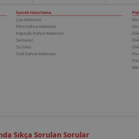
İçecek Hazırlama
Piş
Çay Makinesi
Ekm
Filtre Kahve Makinesi
Ek
Kapsüllü Kahve Makinesi
Elek
Semaver
Elek
Su Isıtıcı
Ele
Türk Kahve Makinesi
Foo
Fri
Mik
nda Sıkça Sorulan Sorular