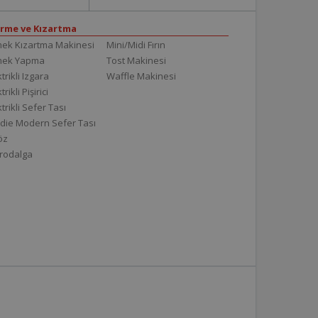
irme ve Kızartma
ek Kızartma Makinesi
Mini/Midi Fırın
mek Yapma
Tost Makinesi
trikli Izgara
Waffle Makinesi
trikli Pişirici
ktrikli Sefer Tası
die Modern Sefer Tası
töz
rodalga