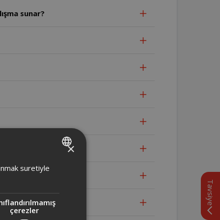
lışma sunar?
×
r mı?
TURKISH
lanmak suretiyle
sunuyor mu?
ENGLISH
Tavsiye
nıflandırılmamış
çerezler