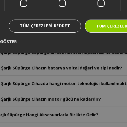
arjlı Süpürge Ürünün emiş türü nedir ve ıslak zeminlerde kul
Şarjlı Süpürge Boş bataryanın tam şarj olma süresi ne kada
TÜM ÇEREZLERI REDDET
TÜM ÇEREZLER
rjlı Süpürge Tam şarj ile kesintisiz çalışma süresi kaç daki
 GÖSTER
Şarjlı Süpürge Süpürgenin toz haznesi kapasitesi ne kadard
arjlı Süpürge Cihazın batarya voltaj değeri ve tipi nedir?
Şarjlı Süpürge Cihazda hangi motor teknolojisi kullanılmakt
Şarjlı Süpürge Cihazın motor gücü ne kadardır?
lı Süpürge Hangi Aksesuarlarla Birlikte Gelir?