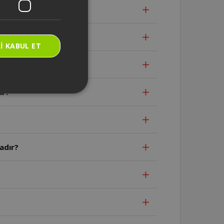
lanılabilir mi?
rdır?
I KABUL ET
kadır?
ır?
adır?