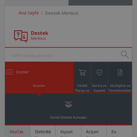
Ana Sayfa
Destek Merkezi
Destek
Merkezi
Ürünler
Ürünler
Yedek
Servis ve
Sözleşme ve
Parça ve
Garanti
Yönetmelikler
Aksesuar
Online
Alışveriş
Genel Destek Konuları
Mutfak
Elektrikli
Kişisel
Arzum
Ev-