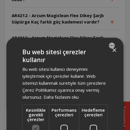
AR4212 - Arzum Magiclean Flex Dikey Şarjlı
Süpürge Kaç farklı güç kademesi vardır?
AR4212 - Arzum Magiclean Flex Dikey Şarjlı
Süpürge Islak yüzeylerde kullanılabilir mi?
×
Bu web sitesi çerezler
kullanır
AR4212 - Arzum Magiclean Flex Dikey Şarjlı
TURKISH
Süpürge Filtre ve toz haznesi olmadan
Bu web sitesi kullanıcı deneyimini
ENGLISH
çalıştırılabilir mi?
iyileştirmek için çerezler kullanır. Web
sitemizi kullanmak suretiyle tüm çerezlere
AR4212 - Arzum Magiclean Flex Dikey Şarjlı
Çerez Politikamız uyarınca onay vermiş
Süpürge Filtre nasıl temizlenir?
olursunuz.
Daha fazlasını oku
Tavsiye
Kesinlikle
Performans
Hedefleme
AR4212 - Arzum Magiclean Flex Dikey Şarjlı
gerekli
çerezleri
çerezleri
Süpürge El süpürgesi olarak nasıl kullanılır?
çerezler