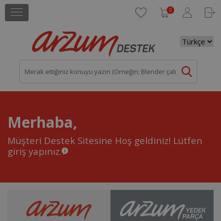
0
Merhaba,
Müşteri Destek Sitesine Hoş geldiniz!
Lütfen
giriş yapınız.