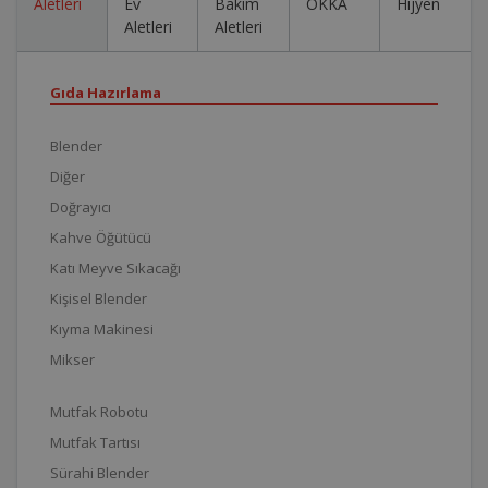
Aletleri
Ev
Bakım
OKKA
Hijyen
Aletleri
Aletleri
Gıda Hazırlama
Blender
Diğer
Doğrayıcı
Kahve Öğütücü
Katı Meyve Sıkacağı
Kişisel Blender
Kıyma Makinesi
Mikser
Mutfak Robotu
Mutfak Tartısı
Sürahi Blender