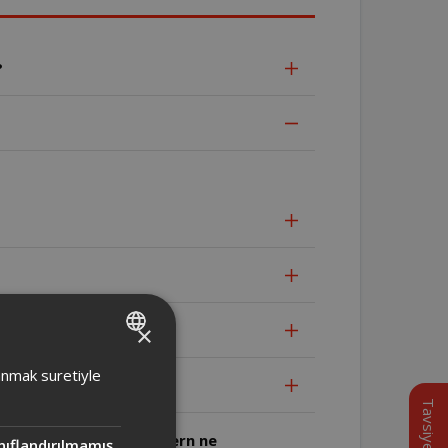
?
×
TURKISH
lanmak suretiyle
ENGLISH
Tavsiye
mektedir. Ksantik Pastern ne
nıflandırılmamış