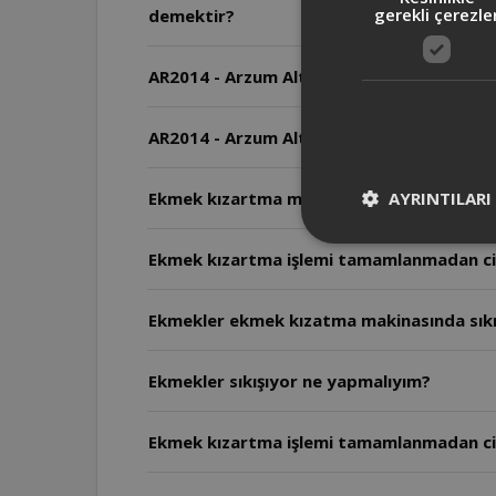
gerekli çerezle
demektir?
AR2014 - Arzum Altro Ekmek Kızartma Maki
AR2014 - Arzum Altro Ekmek Kızartma Maki
AYRINTILARI
Ekmek kızartma makinesinde reheat düğm
Ekmekler ekmek kızatma makinasında sıkış
Ekmekler sıkışıyor ne yapmalıyım?
Ekmek kızartma işlemi tamamlanmadan ci