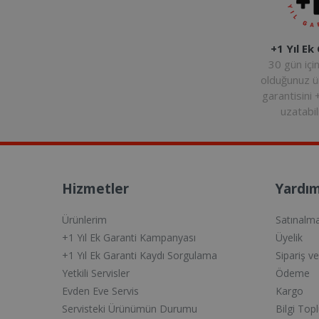
+1 Yıl Ek
30 gün içi
olduğunuz 
garantisini 
uzatabili
Hizmetler
Yardım
Ürünlerim
Satınalm
+1 Yıl Ek Garanti Kampanyası
Üyelik
+1 Yıl Ek Garanti Kaydı Sorgulama
Sipariş v
Yetkili Servisler
Ödeme
Evden Eve Servis
Kargo
Servisteki Ürünümün Durumu
Bilgi Top