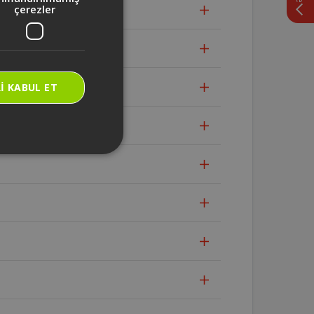
çerezler
I KABUL ET