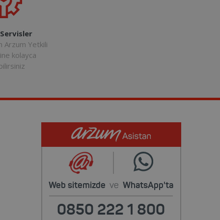
 Servisler
n Arzum Yetkili
rine kolayca
ilirsiniz
Web sitemizde
ve
WhatsApp'ta
0850 222 1 800