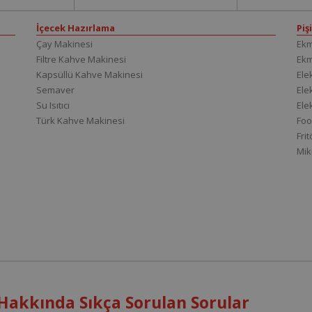
İçecek Hazırlama
Piş
Çay Makinesi
Ekm
Filtre Kahve Makinesi
Ek
Kapsüllü Kahve Makinesi
Elek
Semaver
Elek
Su Isıtıcı
Ele
Türk Kahve Makinesi
Foo
Fri
Mik
akkında Sıkça Sorulan Sorular