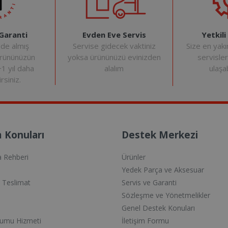
Evden Eve Servis
Yetkili
 Garanti
Servise gidecek vaktiniz
Size en yakı
nde almış
yoksa ürününüzü evinizden
servisle
ürününüzün
alalım
ulaşab
+1 yıl daha
rsiniz.
 Konuları
Destek Merkezi
a Rehberi
Ürünler
Yedek Parça ve Aksesuar
e Teslimat
Servis ve Garanti
Sözleşme ve Yönetmelikler
Genel Destek Konuları
lumu Hizmeti
İletişim Formu