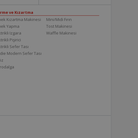
irme ve Kızartma
ek Kızartma Makinesi
Mini/Midi Fırın
mek Yapma
Tost Makinesi
trikli Izgara
Waffle Makinesi
trikli Pişirici
ktrikli Sefer Tası
die Modern Sefer Tası
töz
rodalga