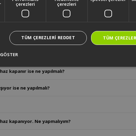
r
çerezleri
çerezleri
nesi temizlik ve bakım nasıl yapılmalıdır?
TÜM ÇEREZLERI REDDET
nesi ürün ölçüleri nelerdir?
TÜM ÇEREZLER
 GÖSTER
esinin görev nedir?
Ekmek kızartma işlemi tamamlanmadan cihaz kapanır ise ne yapılmalı?
ıyor ise ne yapılmalı?
haz kapanıyor. Ne yapmalıyım?