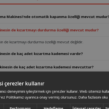
rtma Makinesi'nde otomatik kapanma özelliği mevcut mudur
inesin de kızartmayı durdurma özelliği mevcut mudur?
 de kızartmayı durdurma özelliği mevcut değildir.
inesin de kaç adet kızartma kademesi vardır?
kinesin de kaç adet kızartma kademesi mevcuttur?
inesi kaç watt?
i çerezler kullanır
anıcı deneyimini iyileştirmek için çerezler kullanır. Web sitemizi kul
nesi boyutları nedir?
ez Politikamız uyarınca onay vermiş olursunuz.
Daha fazlasını oku
nesi tariflerde Ksantik Pastern 1 yemek kaşığı koyunuz de
Performans
Hedefleme
İşlevsel çerezler
Sı