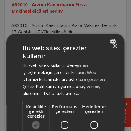
AR2010 - Arzum Kavurmacım Pizza
Makinesi ölçüleri nedir?
AR2010 - Arzum Kavurmacım Pizza Makinesi Derinlik:
17 Genişlik: 17 Yükseklik: 48 dir.
×
Chefim Çok Amaçlı Basınçlı Pişirici ile
Bu web sitesi çerezler
basınçlı pişirme güvenli midir?
kullanır
TURKISH
Bu web sitesi kullanıcı deneyimini
ENGLISH
Chefim Çok Amaçlı Basınçlı Pişirici ürün
iyileştirmek için çerezler kullanır. Web
çalışırken içine bir şey ekleyebilir miyiz?
sitemizi kullanmak suretiyle tüm çerezlere
Çerez Politikamız uyarınca onay vermiş
Chefim Çok Amaçlı Basınçlı Pişirici ürünü
olursunuz.
Daha fazlasını oku
yanlış bir modda çalıştırdığımızda iptal
tuşuna basıp yeni bir mod seçebilir miyiz?
Tavsiye
Kesinlikle
Performans
Hedefleme
gerekli
çerezleri
çerezleri
çerezler
Chefim Çok Amaçlı Basınçlı Pişirici
elektrikler kesildiğinde ve sonra geldiğinde