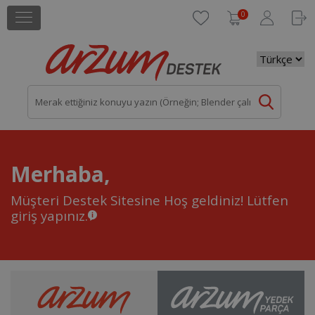
0
Merhaba,
Müşteri Destek Sitesine Hoş geldiniz!
Lütfen
giriş yapınız.