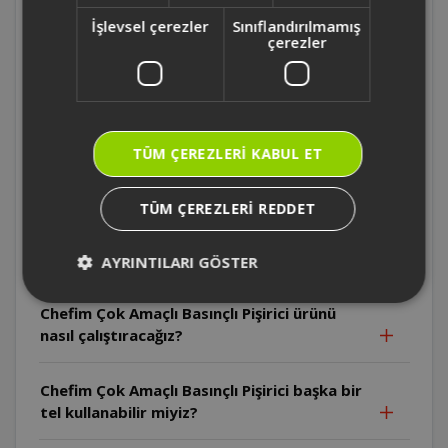
ürün kaldığı yerden çalışmaya devam eder
İşlevsel çerezler
Sınıflandırılmamış
mi?
çerezler
Chefim Çok Amaçlı Basınçlı Pişirici sıcak
tutma modu nedir?
TÜM ÇEREZLERI KABUL ET
Chefim Çok Amaçlı Basınçlı Pişirici elektrikli
olması sebebiyle daha mı yavaş pişirir?
TÜM ÇEREZLERI REDDET
Chefim Çok Amaçlı Basınçlı Pişirici ekstra
hazne istiyorum nereden alabilirim?
AYRINTILARI GÖSTER
Chefim Çok Amaçlı Basınçlı Pişirici ürünü
nasıl çalıştıracağız?
Chefim Çok Amaçlı Basınçlı Pişirici başka bir
tel kullanabilir miyiz?