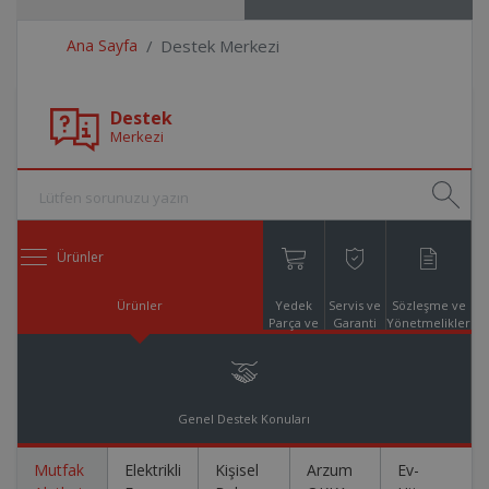
Ana Sayfa
Destek Merkezi
Destek
Merkezi
Ürünler
Ürünler
Yedek
Servis ve
Sözleşme ve
Parça ve
Garanti
Yönetmelikler
Aksesuar
Online
Alışveriş
Genel Destek Konuları
Mutfak
Elektrikli
Kişisel
Arzum
Ev-