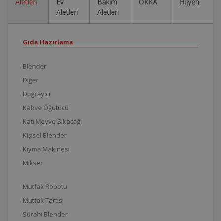
Aletleri
Ev
Bakım
OKKA
Hijyen
Aletleri
Aletleri
Gıda Hazırlama
Blender
Diğer
Doğrayıcı
Kahve Öğütücü
Katı Meyve Sıkacağı
Kişisel Blender
Kıyma Makinesi
Mikser
Mutfak Robotu
Mutfak Tartısı
Sürahi Blender