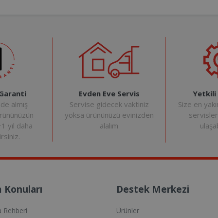
Evden Eve Servis
Yetkili
 Garanti
Servise gidecek vaktiniz
Size en yakı
nde almış
yoksa ürününüzü evinizden
servisle
ürününüzün
alalım
ulaşab
+1 yıl daha
rsiniz.
 Konuları
Destek Merkezi
a Rehberi
Ürünler