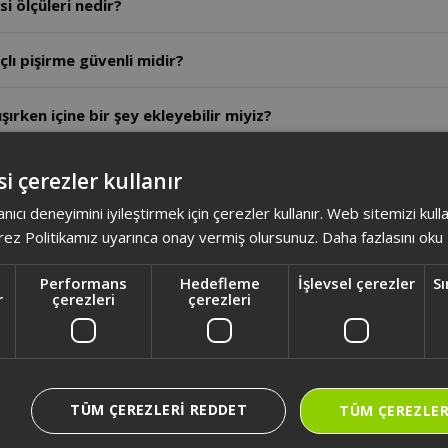
AR2010 - Arzum Kavurmacım Pizza Makinesi ölçüleri nedir?
 Basınçlı Pişirici ile basınçlı pişirme güvenli midir?
şırken içine bir şey ekleyebilir miyiz?
anlış bir modda çalıştırdığımızda iptal tuşuna basıp yeni bir 
i çerezler kullanır
anıcı deneyimini iyileştirmek için çerezler kullanır. Web sitemizi kul
ikler kesildiğinde ve sonra geldiğinde ürün kaldığı yerden ça
ez Politikamız uyarınca onay vermiş olursunuz.
Daha fazlasını oku
tutma modu nedir?
Performans
Hedefleme
İşlevsel çerezler
Sı
r
çerezleri
çerezleri
kli olması sebebiyle daha mı yavaş pişirir?
 hazne istiyorum nereden alabilirim?
TÜM ÇEREZLERI REDDET
TÜM ÇEREZLER
sıl çalıştıracağız?