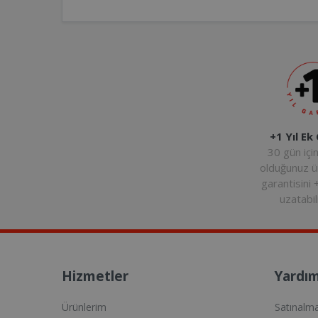
+1 Yıl Ek
30 gün içi
olduğunuz 
garantisini 
uzatabili
Hizmetler
Yardım
Ürünlerim
Satınalm