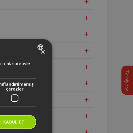
×
mod seçebilir miyiz?
TURKISH
lanmak suretiyle
lışmaya devam eder mi?
ENGLISH
Tavsiye
nıflandırılmamış
çerezler
I KABUL ET