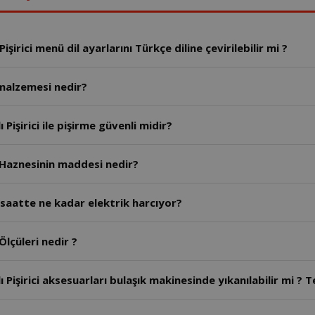
AR2055 Arzum Chefim Çok Amaçlı Basınçlı Pişirici menü dil ayarlarını Türkçe diline çevirilebilir mi ?
 malzemesi nedir?
AR2055 - Arzum Chefim Çok Amaçlı Basınçlı Pişirici ile pişirme güvenli midir?
i Haznesinin maddesi nedir?
 saatte ne kadar elektrik harcıyor?
Ölçüleri nedir ?
işirici aksesuarları bulaşık makinesinde yıkanılabilir mi ? Te