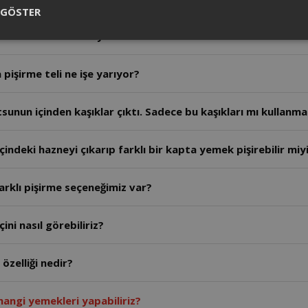
 GÖSTER
r tel kullanabilir miyiz?
 pişirme teli ne işe yarıyor?
utsunun içinden kaşıklar çıktı. Sadece bu kaşıkları mı kullan
içindeki hazneyi çıkarıp farklı bir kapta yemek pişirebilir miy
farklı pişirme seçeneğimiz var?
ini nasıl görebiliriz?
 özelliği nedir?
 hangi yemekleri yapabiliriz?