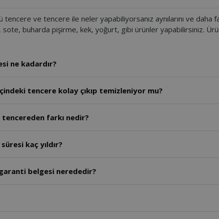
lü tencere ve tencere ile neler yapabiliyorsanız aynılarını ve daha fa
r, sote, buharda pişirme, kek, yoğurt, gibi ürünler yapabilirsiniz. Ürü
esi ne kadardır?
 içindeki tencere kolay çıkıp temizleniyor mu?
ü tencereden farkı nedir?
süresi kaç yıldır?
 garanti belgesi nerededir?