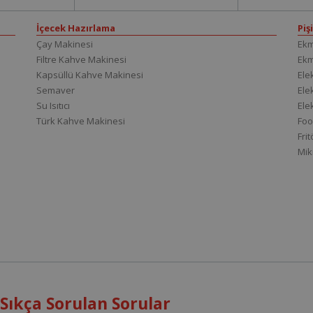
İçecek Hazırlama
Piş
Çay Makinesi
Ekm
Filtre Kahve Makinesi
Ek
Kapsüllü Kahve Makinesi
Elek
Semaver
Elek
Su Isıtıcı
Ele
Türk Kahve Makinesi
Foo
Fri
Mik
 Sıkça Sorulan Sorular