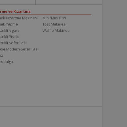
irme ve Kızartma
ek Kızartma Makinesi
Mini/Midi Fırın
mek Yapma
Tost Makinesi
trikli Izgara
Waffle Makinesi
trikli Pişirici
ktrikli Sefer Tası
die Modern Sefer Tası
töz
rodalga