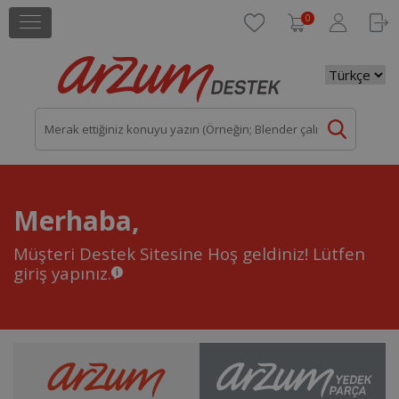
0
Merhaba,
Müşteri Destek Sitesine Hoş geldiniz!
Lütfen
giriş yapınız.