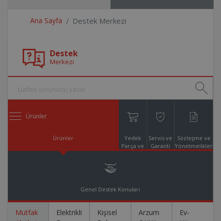
Ana Sayfa
Destek Merkezi
Destek
Merkezi
Ürünler
Ürünler
Yedek
Servis ve
Sözleşme ve
Parça ve
Garanti
Yönetmelikler
Aksesuar
Online
Alışveriş
Genel Destek Konuları
Mutfak
Elektrikli
Kişisel
Arzum
Ev-