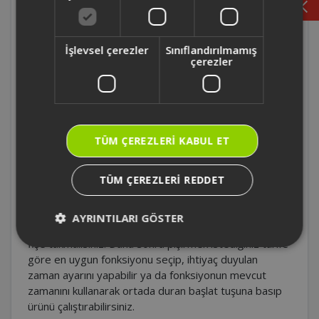
Chefim Çok Amaçlı Basınçlı Pişirici sıcak
tutma modu nedir?
İşlevsel çerezler
Sınıflandırılmamış
çerezler
Chefim Çok Amaçlı Basınçlı Pişirici elektrikli
olması sebebiyle daha mı yavaş pişirir?
Chefim Çok Amaçlı Basınçlı Pişirici ekstra
hazne istiyorum nereden alabilirim?
TÜM ÇEREZLERI KABUL ET
Chefim Çok Amaçlı Basınçlı Pişirici ürünü
TÜM ÇEREZLERI REDDET
nasıl çalıştıracağız?
AYRINTILARI GÖSTER
Chefim Çok Amaçlı Basınçlı Pişirici' yi İlk olarak ürünü
fişe takmalısınız. Daha sonra pişirmek istediğiniz tarife
göre en uygun fonksiyonu seçip, ihtiyaç duyulan
zaman ayarını yapabilir ya da fonksiyonun mevcut
zamanını kullanarak ortada duran başlat tuşuna basıp
ürünü çalıştırabilirsiniz.