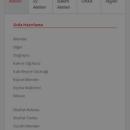
Aletleri
Ev
Bakım
OKKA
Hijyen
Aletleri
Aletleri
Gıda Hazırlama
Blender
Diğer
Doğrayıcı
Kahve Öğütücü
Katı Meyve Sıkacağı
Kişisel Blender
Kıyma Makinesi
Mikser
Mutfak Robotu
Mutfak Tartısı
Sürahi Blender