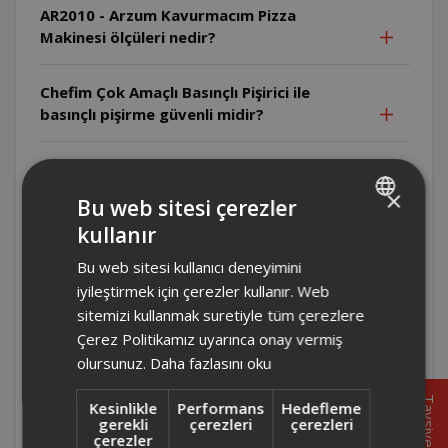
AR2010 - Arzum Kavurmacım Pizza
Makinesi ölçüleri nedir?
Chefim Çok Amaçlı Basınçlı Pişirici ile
basınçlı pişirme güvenli midir?
Chefim Çok Amaçlı Basınçlı Pişirici ürün
çalışırken içine bir şey ekleyebilir miyiz?
×
Bu web sitesi çerezler
kullanır
TURKISH
Chefim Çok Amaçlı Basınçlı Pişirici ürünü
Bu web sitesi kullanıcı deneyimini
yanlış bir modda çalıştırdığımızda iptal
ENGLISH
tuşuna basıp yeni bir mod seçebilir miyiz?
iyileştirmek için çerezler kullanır. Web
sitemizi kullanmak suretiyle tüm çerezlere
Çerez Politikamız uyarınca onay vermiş
Chefim Çok Amaçlı Basınçlı Pişirici
olursunuz.
Daha fazlasını oku
elektrikler kesildiğinde ve sonra geldiğinde
ürün kaldığı yerden çalışmaya devam eder
Tavsiye
Kesinlikle
Performans
Hedefleme
mi?
gerekli
çerezleri
çerezleri
çerezler