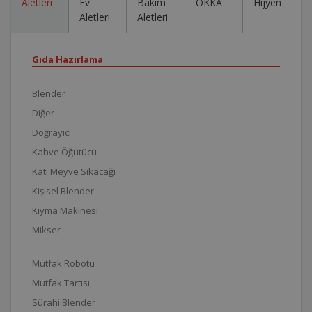
Aletleri
Ev
Bakım
OKKA
Hijyen
Aletleri
Aletleri
Gıda Hazırlama
Blender
Diğer
Doğrayıcı
Kahve Öğütücü
Katı Meyve Sıkacağı
Kişisel Blender
Kıyma Makinesi
Mikser
Mutfak Robotu
Mutfak Tartısı
Sürahi Blender