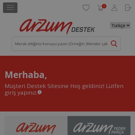
0
Merhaba,
Müşteri Destek Sitesine Hoş geldiniz!
Lütfen
giriş yapınız.