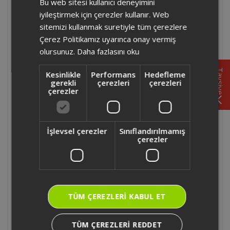
Bu web sitesi kullanıcı deneyimini
ENGLISH
iyileştirmek için çerezler kullanır. Web
AR5175 - Arzum Sateen Touch Şarjlı
sitemizi kullanmak suretiyle tüm çerezlere
Epilasyon Seti Düşük hız hangi tüy tipi için
Çerez Politikamız uyarınca onay vermiş
uygundur?
olursunuz.
Daha fazlasını oku
AR5175 - Arzum Sateen Touch Şarjlı
Tavsiye
Kesinlikle
Performans
Hedefleme
Epilasyon Seti Cihazın hız ayarları kaç
gerekli
çerezleri
çerezleri
kademelidir?
çerezler
AR5175 - Arzum Sateen Touch Şarjlı
Epilasyon Seti Epilasyon sırasında cilt
İşlevsel çerezler
Sınıflandırılmamış
çerezler
neden gergin tutulmalıdır?
AR5175 - Arzum Sateen Touch Şarjlı
Epilasyon Seti Hassas bölgelerde batık tüy
riskini azaltmak için ne yapılmalıdır?
TÜM ÇEREZLERI KABUL ET
AR5175 - Arzum Sateen Touch Şarjlı
TÜM ÇEREZLERI REDDET