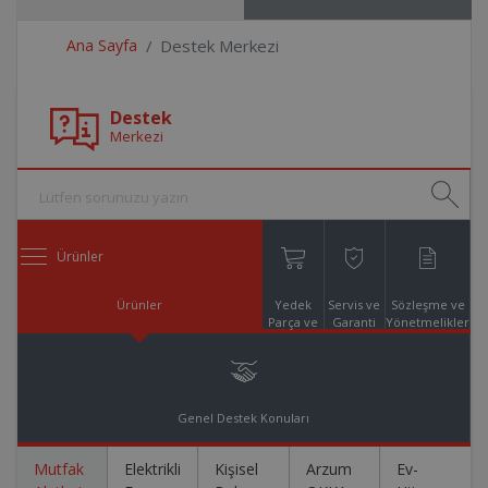
Ana Sayfa
Destek Merkezi
Destek
Merkezi
Ürünler
Ürünler
Yedek
Servis ve
Sözleşme ve
Parça ve
Garanti
Yönetmelikler
Aksesuar
Online
Alışveriş
Genel Destek Konuları
Mutfak
Elektrikli
Kişisel
Arzum
Ev-