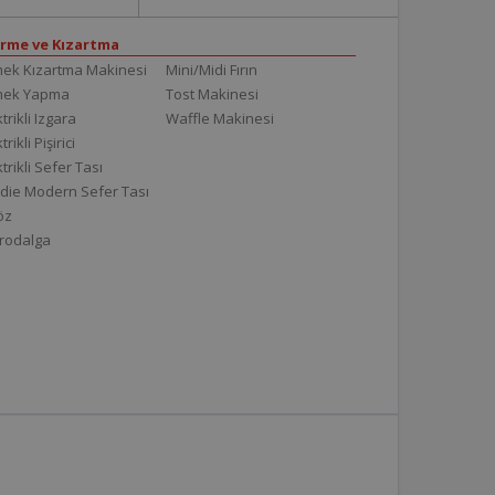
irme ve Kızartma
ek Kızartma Makinesi
Mini/Midi Fırın
mek Yapma
Tost Makinesi
trikli Izgara
Waffle Makinesi
trikli Pişirici
ktrikli Sefer Tası
die Modern Sefer Tası
töz
rodalga