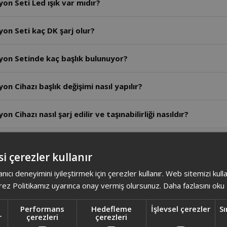
on Seti Led ışık var mıdır?
yon Seti kaç DK şarj olur?
yon Setinde kaç başlık bulunuyor?
n Cihazı başlık değişimi nasıl yapılır?
 Cihazı nasıl şarj edilir ve taşınabilirliği nasıldır?
syon Cihazı banyoda ıslak kullanıma uygun mudur?
i çerezler kullanır
yon Cihazı kablolu mu yoksa kablosuz mu kullanılır?
anıcı deneyimini iyileştirmek için çerezler kullanır. Web sitemizi kul
ez Politikamız uyarınca onay vermiş olursunuz.
Daha fazlasını oku
yon Cihazı kaç cımbıza sahiptir ve tüy alma performansı nası
Performans
Hedefleme
İşlevsel çerezler
Sı
r
çerezleri
çerezleri
syon Seti Ürünün batarya kapasitesi nedir?