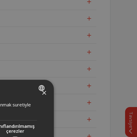
×
TURKISH
lanmak suretiyle
ENGLISH
Tavsiye
ldır?
nıflandırılmamış
çerezler