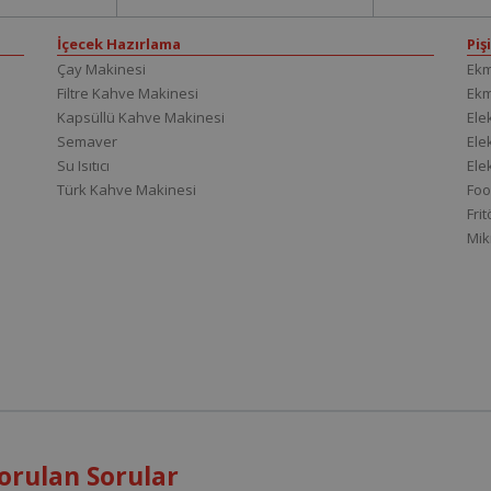
İçecek Hazırlama
Piş
Çay Makinesi
Ekm
Filtre Kahve Makinesi
Ek
Kapsüllü Kahve Makinesi
Elek
Semaver
Elek
Su Isıtıcı
Ele
Türk Kahve Makinesi
Foo
Fri
Mik
orulan Sorular