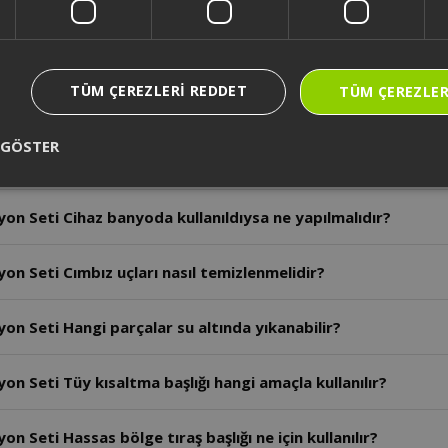
on Seti Cihazın kullanım ömrü kaç yıldır?
TÜM ÇEREZLERI REDDET
TÜM ÇEREZLER
on Seti Epilasyon sonrası kızarıklık kaç gün sürerse doktora
 GÖSTER
 Seti Varis veya iltihaplı ciltte cihaz kullanılabilir mi?
yon Seti Cihaz banyoda kullanıldıysa ne yapılmalıdır?
on Seti Cımbız uçları nasıl temizlenmelidir?
on Seti Hangi parçalar su altında yıkanabilir?
on Seti Tüy kısaltma başlığı hangi amaçla kullanılır?
n Seti Hassas bölge tıraş başlığı ne için kullanılır?