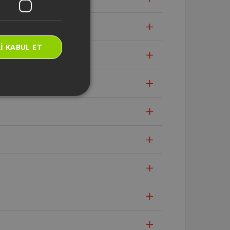
I KABUL ET
 gidilmelidir?