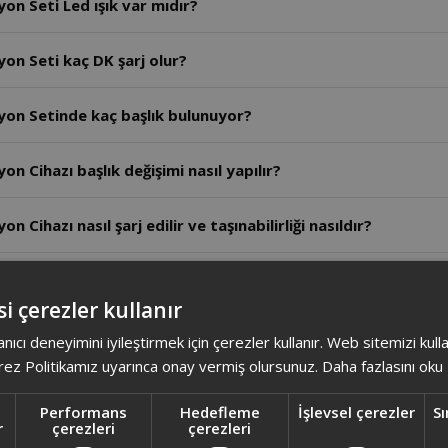
on Seti Led ışık var mıdır?
yon Seti kaç DK şarj olur?
yon Setinde kaç başlık bulunuyor?
n Cihazı başlık değişimi nasıl yapılır?
 Cihazı nasıl şarj edilir ve taşınabilirliği nasıldır?
syon Cihazı banyoda ıslak kullanıma uygun mudur?
i çerezler kullanır
yon Cihazı kablolu mu yoksa kablosuz mu kullanılır?
anıcı deneyimini iyileştirmek için çerezler kullanır. Web sitemizi kul
ez Politikamız uyarınca onay vermiş olursunuz.
Daha fazlasını oku
yon Cihazı kaç cımbıza sahiptir ve tüy alma performansı nası
Performans
Hedefleme
İşlevsel çerezler
Sı
r
çerezleri
çerezleri
hazı, 48 cımbızlı güçlü bir cımbız yapısına sahiptir. Bu sayede en in