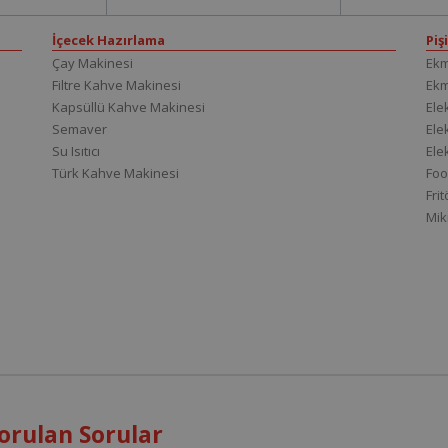
İçecek Hazırlama
Piş
Çay Makinesi
Ekm
Filtre Kahve Makinesi
Ek
Kapsüllü Kahve Makinesi
Elek
Semaver
Elek
Su Isıtıcı
Ele
Türk Kahve Makinesi
Foo
Fri
Mik
orulan Sorular