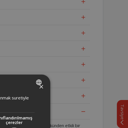
×
TURKISH
lanmak suretiyle
ENGLISH
Tavsiye
ldır?
nıflandırılmamış
çerezler
ce ve kısa tüyleri bile kökünden etkili bir