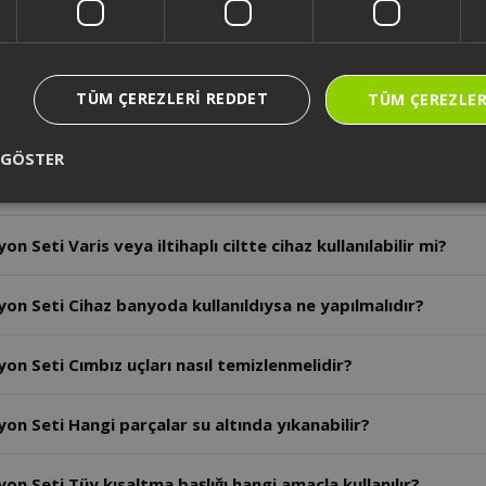
syon Seti Ürünün batarya kapasitesi nedir?
TÜM ÇEREZLERI REDDET
TÜM ÇEREZLER
on Seti Cihazın kullanım ömrü kaç yıldır?
 GÖSTER
on Seti Epilasyon sonrası kızarıklık kaç gün sürerse doktora
 Seti Varis veya iltihaplı ciltte cihaz kullanılabilir mi?
yon Seti Cihaz banyoda kullanıldıysa ne yapılmalıdır?
on Seti Cımbız uçları nasıl temizlenmelidir?
on Seti Hangi parçalar su altında yıkanabilir?
on Seti Tüy kısaltma başlığı hangi amaçla kullanılır?