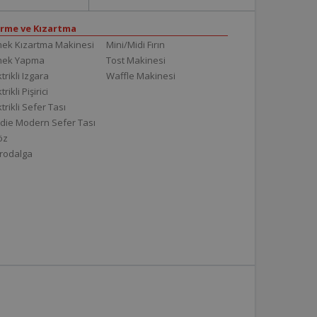
irme ve Kızartma
ek Kızartma Makinesi
Mini/Midi Fırın
mek Yapma
Tost Makinesi
trikli Izgara
Waffle Makinesi
trikli Pişirici
ktrikli Sefer Tası
die Modern Sefer Tası
töz
rodalga