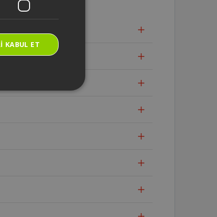
I KABUL ET
 gidilmelidir?