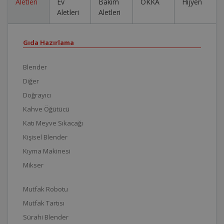
Aletleri
Ev
Bakım
OKKA
Hijyen
Aletleri
Aletleri
Gıda Hazırlama
Blender
Diğer
Doğrayıcı
Kahve Öğütücü
Katı Meyve Sıkacağı
Kişisel Blender
Kıyma Makinesi
Mikser
Mutfak Robotu
Mutfak Tartısı
Sürahi Blender