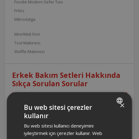
Foodie Modern Sefer Tası
Fritöz
Mikrodalga
Mini/Midi Fırın
Tost Makinesi
Waffle Makinesi
Erkek Bakım Setleri Hakkında
Sıkça Sorulan Sorular
AR5220 - Arzum Trace Sakal Şekillendirme
×
Bu web sitesi çerezler
ve Tıraş Makinesi şarj süresi kaç dakikadır?
kullanır
TURKISH
Bu web sitesi kullanıcı deneyimini
AR5220 - Arzum Trace Sakal Şekillendirme
ENGLISH
ve Tıraş Makinesi başlıkları kaç numaradır?
iyileştirmek için çerezler kullanır. Web