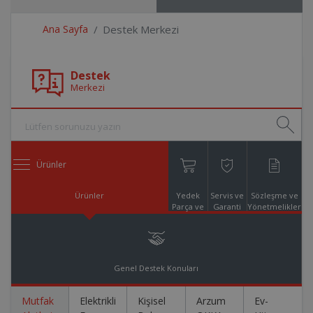
Ana Sayfa
Destek Merkezi
Destek
Merkezi
Ürünler
Ürünler
Yedek
Servis ve
Sözleşme ve
Parça ve
Garanti
Yönetmelikler
Aksesuar
Online
Alışveriş
Genel Destek Konuları
Mutfak
Elektrikli
Kişisel
Arzum
Ev-