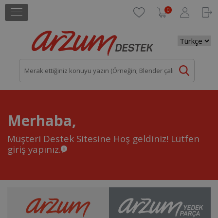
0
Merhaba,
Müşteri Destek Sitesine Hoş geldiniz!
Lütfen
giriş yapınız.