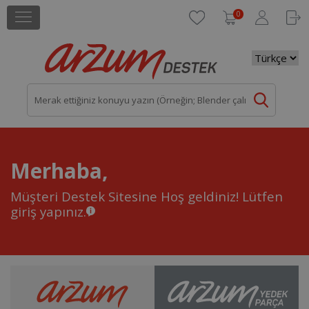
0
Merhaba,
Müşteri Destek Sitesine Hoş geldiniz!
Lütfen
giriş yapınız.