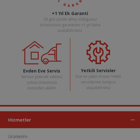
+1 Yıl Ek Garanti
30 gün içinde almış olduğunuz
ürününüzün garantisini +1 yıl daha
uzatabilirsiniz.
Yetkili Servisler
Evden Eve Servis
Size en yakın Arzum Yetkili
Servise gidecek vaktiniz
servislerine kolayca
yoksa ürününüzü
ulaşabilirsiniz
evinizden alalım
Hizmetler
Ürünlerim