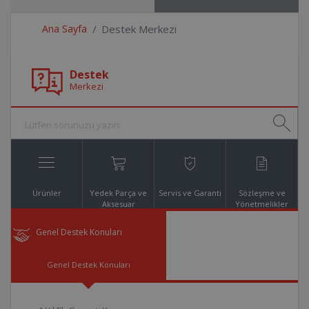
Ana Sayfa
Destek Merkezi
Destek
Merkezi
Ürünler
Yedek Parça ve
Servis ve Garanti
Sözleşme ve
Aksesuar
Yönetmelikler
Online Alışveriş
Genel Destek Konuları
Genel Destek Konuları