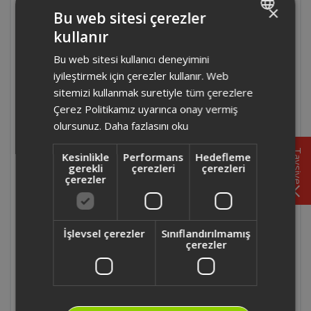
×
Bu web sitesi çerezler
Evden Eve Servis hizmeti ücreti neleri
kullanır
kapsıyor?
TURKISH
Bu web sitesi kullanıcı deneyimini
ENGLISH
Evden Eve Servis hizmeti hangi illerde
iyileştirmek için çerezler kullanır. Web
verilmektedir.
sitemizi kullanmak suretiyle tüm çerezlere
Çerez Politikamız uyarınca onay vermiş
olursunuz.
Daha fazlasını oku
Evden Eve Servis hizmeti hangi ürünler için
geçerlidir?
Tavsiye
Kesinlikle
Performans
Hedefleme
gerekli
çerezleri
çerezleri
çerezler
Evden Eve Servis hizmeti almak
istiyorum.Nasıl talep edebilirim?
İşlevsel çerezler
Sınıflandırılmamış
Evden Eve Servis hizmet ücreti nedir?
çerezler
Evden Eve Servis hizmetinde birden fazla
ürün için hizmet alınabilir mi?