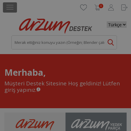
0
Merhaba,
Müşteri Destek Sitesine Hoş geldiniz!
Lütfen
giriş yapınız.