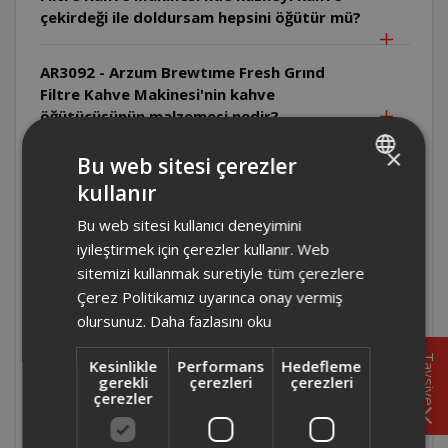
çekirdeği ile doldursam hepsini öğütür mü?
AR3092 - Arzum Brewtıme Fresh Grınd
Filtre Kahve Makinesi'nin kahve
öğütücüsünün malzemesi nedir?
×
Bu web sitesi çerezler
AR3092 - Arzum Brewtıme Fresh Grınd
kullanır
Filtre Kahve Makinesi'nin ölçüleri nedir?
TURKISH
Bu web sitesi kullanıcı deneyimini
ENGLISH
AR3092 - Arzum Brewtıme Fresh Grınd
iyileştirmek için çerezler kullanır. Web
Filtre Kahve Makinesi'nin öğütücüsü
sitemizi kullanmak suretiyle tüm çerezlere
nasıldır?
Çerez Politikamız uyarınca onay vermiş
olursunuz.
Daha fazlasını oku
AR3092 - Arzum Brewtıme Fresh Grınd
Tavsiye
Kesinlikle
Performans
Hedefleme
Filtre Kahve Makinesi süt ile kullanıma
gerekli
çerezleri
çerezleri
uygun mu?
çerezler
AR3092 - Arzum Brewtıme Fresh Grınd