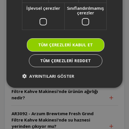
Filtre Kahve Makinesi'nde filtre kağıt
İşlevsel çerezler
Sınıflandırılmamış
kullanmak gerekir mi?
çerezler
AR3092 - Arzum Brewtıme Fresh Grınd
Filtre Kahve Makinesi'nde ürünün
yüksekliği nedir?
TÜM ÇEREZLERI KABUL ET
AR3092 - Arzum Brewtıme Fresh Grınd
TÜM ÇEREZLERI REDDET
Filtre Kahve Makinesi'nde kahve hazır
olduğunda sesli uyarı var mı?
AYRINTILARI GÖSTER
AR3092 - Arzum Brewtıme Fresh Grınd
Filtre Kahve Makinesi'nde ürünün ağırlığı
nedir?
AR3092 - Arzum Brewtıme Fresh Grınd
Filtre Kahve Makinesi'nde su haznesi
yerinden çıkıyor mu?