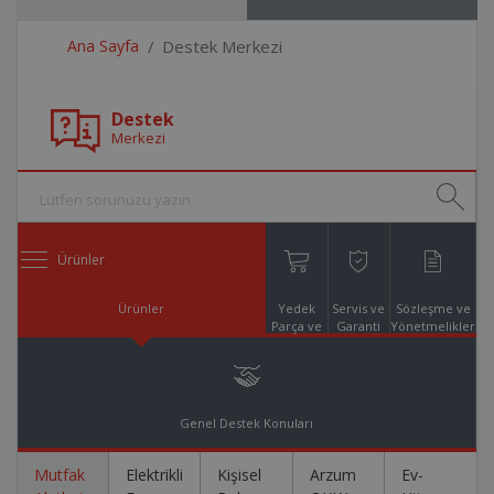
Ana Sayfa
Destek Merkezi
Destek
Merkezi
Ürünler
Ürünler
Yedek
Servis ve
Sözleşme ve
Parça ve
Garanti
Yönetmelikler
Aksesuar
Online
Alışveriş
Genel Destek Konuları
Mutfak
Elektrikli
Kişisel
Arzum
Ev-