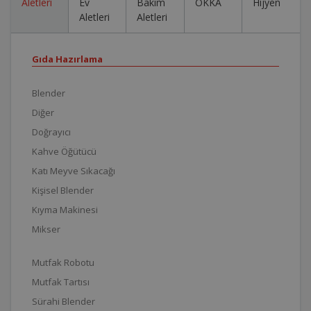
Aletleri
Ev
Bakım
OKKA
Hijyen
Aletleri
Aletleri
Gıda Hazırlama
Blender
Diğer
Doğrayıcı
Kahve Öğütücü
Katı Meyve Sıkacağı
Kişisel Blender
Kıyma Makinesi
Mikser
Mutfak Robotu
Mutfak Tartısı
Sürahi Blender