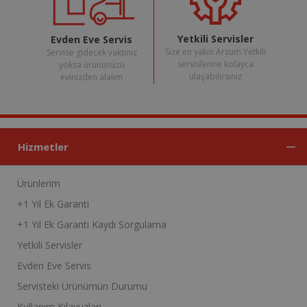
Yetkili Servisler
Evden Eve Servis
Size en yakın Arzum Yetkili
Servise gidecek vaktiniz
servislerine kolayca
yoksa ürününüzü
ulaşabilirsiniz
evinizden alalım
Hizmetler
Ürünlerim
+1 Yıl Ek Garanti
+1 Yıl Ek Garanti Kaydı Sorgulama
Yetkili Servisler
Evden Eve Servis
Servisteki Ürünümün Durumu
Kullanım Kılavuzları