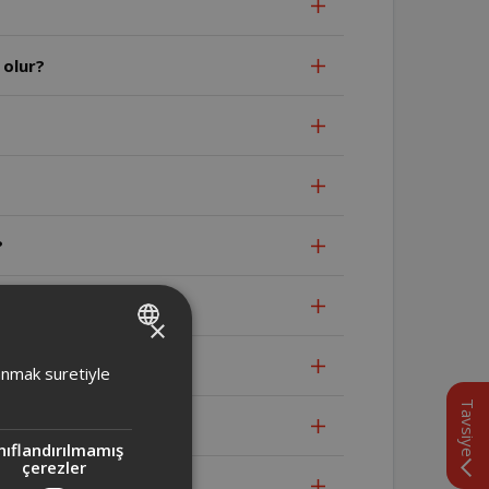
 olur?
?
×
TURKISH
lanmak suretiyle
ENGLISH
Tavsiye
nıflandırılmamış
çerezler