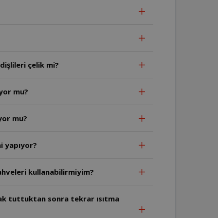
şlileri çelik mi?
uyor mu?
ıyor mu?
i yapıyor?
hveleri kullanabilirmiyim?
ak tuttuktan sonra tekrar ısıtma