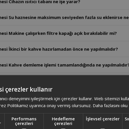
i Cihazın ısıtıcı tabanı ne işe yarar?
esi Su haznesine maksimum seviyeden fazla su eklenirse ne
i Makine çalışırken filtre kapağı açık bırakılabilir mi?
si İkinci bir kahve hazırlamadan önce ne yapılmalıdır?
nesi Kahve demleme işlemi tamamlandığında ne yapılmalıdır
i Cihaz ticari amaçla kullanılabilir mi?
i çerezler kullanır
esi Cihaz hangi ortamlarda kullanılmamalıdır?
anıcı deneyimini iyileştirmek için çerezler kullanır. Web sitemizi kul
ez Politikamız uyarınca onay vermiş olursunuz.
Daha fazlasını oku
esi Cam sürahi bulaşık makinesinde yıkanabilir mi?
Performans
Hedefleme
İşlevsel çerezler
Sı
r
çerezleri
çerezleri
si Bir fincan kahve için ne kadar kahve kullanılmalıdır?