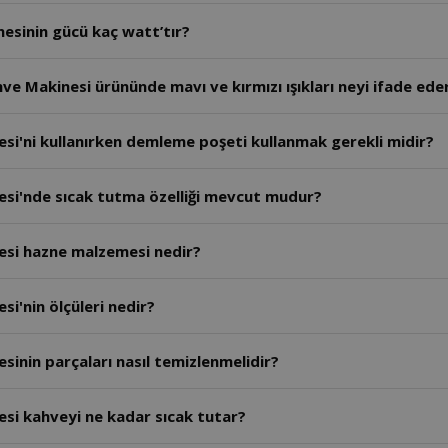
esinin gücü kaç watt’tır?
e Makinesi ürününde mavı ve kırmızı ışıkları neyi ifade ede
si'ni kullanırken demleme poşeti kullanmak gerekli midir?
esi'nde sıcak tutma özelliği mevcut mudur?
esi hazne malzemesi nedir?
Makinesi'nin ölçüleri nedir?
inin parçaları nasıl temizlenmelidir?
si kahveyi ne kadar sıcak tutar?