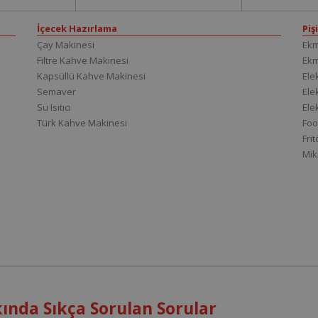
İçecek Hazırlama
Piş
Çay Makinesi
Ekm
Filtre Kahve Makinesi
Ek
Kapsüllü Kahve Makinesi
Elek
Semaver
Elek
Su Isıtıcı
Ele
Türk Kahve Makinesi
Foo
Fri
Mik
ında Sıkça Sorulan Sorular