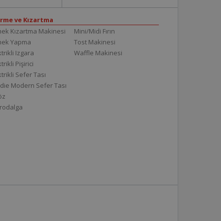
irme ve Kızartma
ek Kızartma Makinesi
Mini/Midi Fırın
mek Yapma
Tost Makinesi
trikli Izgara
Waffle Makinesi
trikli Pişirici
ktrikli Sefer Tası
die Modern Sefer Tası
töz
rodalga