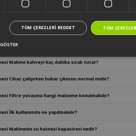
si Cihaz susuz çalışırsa ne olur?
TÜM ÇEREZLERI REDDET
TÜM ÇEREZLER
ihaz susuz çalıştığında termostat devreye girerek makineyi kapat
 GÖSTER
esi 40 dakika sonunda cihaz ne yapar?
esi Makine kahveyi kaç dakika sıcak tutar?
esi Cihaz çalışırken buhar çıkması normal midir?
esi Filtre yuvasına hangi malzeme konulmalıdır?
si İlk kullanımda ne yapılmalıdır?
esi Makinenin su haznesi kapasitesi nedir?