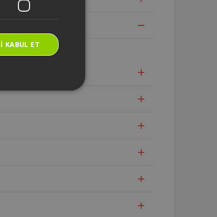
I KABUL ET
ır.