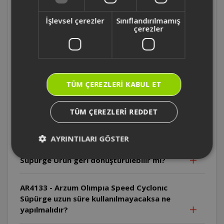
edilmelidir?
İşlevsel çerezler
Sınıflandırılmamış
çerezler
AR4133 - Arzum Olımpıa Speed Cyclonıc
SüpürgeToz haznesi nasıl boşaltılır?
AR4133 - Arzum Olımpıa Speed Cyclonıc
Süpürge Yatay park yuvası ne işe yarar?
TÜM ÇEREZLERI KABUL ET
AR4133 - Arzum Olımpıa Speed Cyclonıc
TÜM ÇEREZLERI REDDET
Süpürge Ürünün kullanım ömrü nedir?
AYRINTILARI GÖSTER
AR4133 - Arzum Olımpıa Speed Cyclonıc
Süpürge Ürün geri dönüştürülebilir mi?
AR4133 - Arzum Olımpıa Speed Cyclonıc
Süpürge uzun süre kullanılmayacaksa ne
yapılmalıdır?