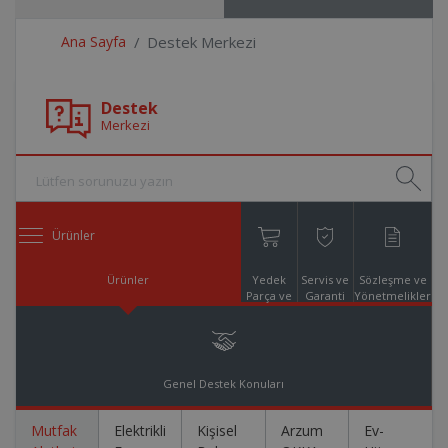
Ana Sayfa
Destek Merkezi
Destek
Merkezi
Ürünler
Ürünler
Yedek
Servis ve
Sözleşme ve
Parça ve
Garanti
Yönetmelikler
Aksesuar
Online
Alışveriş
Genel Destek Konuları
Mutfak
Elektrikli
Kişisel
Arzum
Ev-