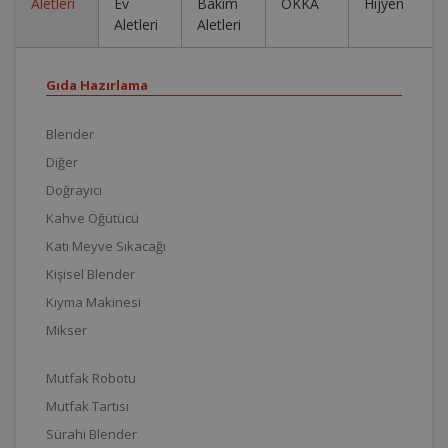
Aletleri
Ev
Bakım
OKKA
Hijyen
Aletleri
Aletleri
Gıda Hazırlama
Blender
Diğer
Doğrayıcı
Kahve Öğütücü
Katı Meyve Sıkacağı
Kişisel Blender
Kıyma Makinesi
Mikser
Mutfak Robotu
Mutfak Tartısı
Sürahi Blender