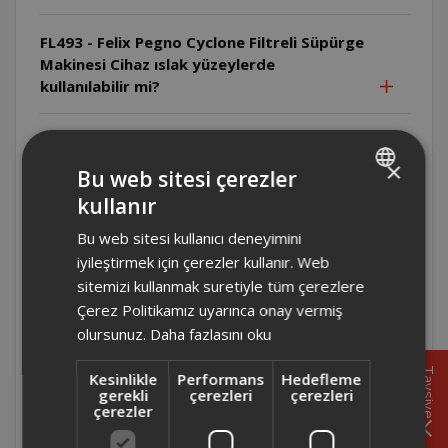
FL493 - Felix Pegno Cyclone Filtreli Süpürge
Makinesi Cihaz ıslak yüzeylerde
kullanılabilir mi?
FL493 - Felix Pegno Cyclone Filtreli Süpürge
Makinesi Cihazı temizlemeden önce ne
×
Bu web sitesi çerezler
yapılmalıdır?
kullanır
TURKISH
Bu web sitesi kullanıcı deneyimini
FL493 - Felix Pegno Cyclone Filtreli Süpürge
ENGLISH
Makinesi Çocuklar cihazı kullanabilir mi?
iyileştirmek için çerezler kullanır. Web
sitemizi kullanmak suretiyle tüm çerezlere
Çerez Politikamız uyarınca onay vermiş
FL493 - Felix Pegno Cyclone Filtreli Süpürge
olursunuz.
Daha fazlasını oku
Makinesi Cihaz ticari amaçla kullanılabilir
mi?
Tavsiye
Kesinlikle
Performans
Hedefleme
gerekli
çerezleri
çerezleri
çerezler
FL493 - Felix Pegno Cyclone Filtreli Süpürge
Makinesi Cihazın voltajı neden kontrol