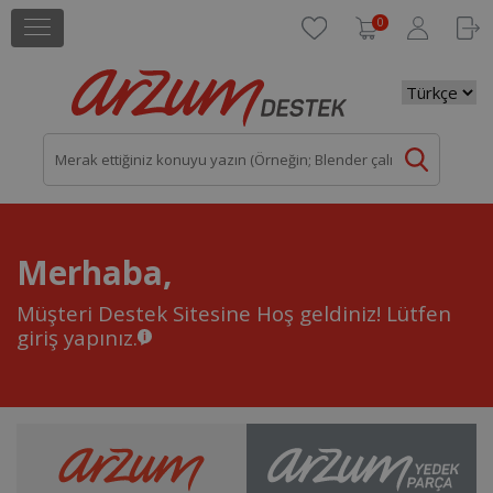
0
Merhaba,
Müşteri Destek Sitesine Hoş geldiniz!
Lütfen
giriş yapınız.