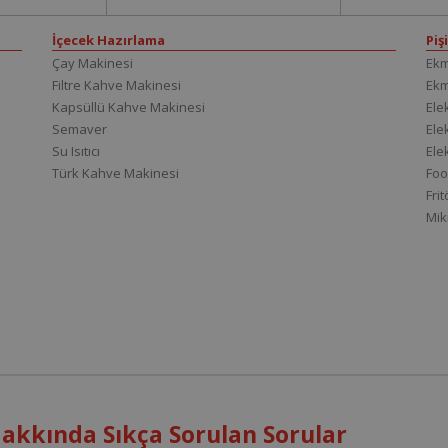
İçecek Hazırlama
Piş
Çay Makinesi
Ekm
Filtre Kahve Makinesi
Ek
Kapsüllü Kahve Makinesi
Elek
Semaver
Elek
Su Isıtıcı
Ele
Türk Kahve Makinesi
Foo
Fri
Mik
 Hakkında Sıkça Sorulan Sorular