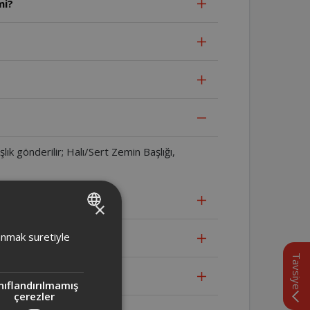
mi?
ık gönderilir; Halı/Sert Zemin Başlığı,
×
TURKISH
lanmak suretiyle
ENGLISH
Tavsiye
nıflandırılmamış
çerezler