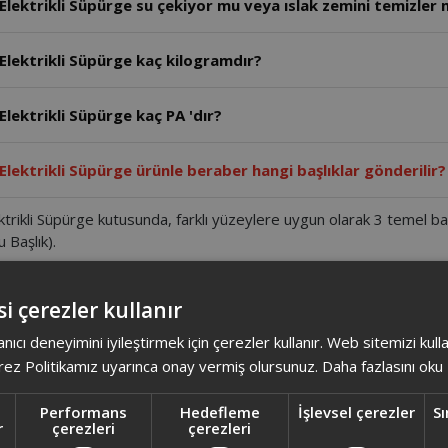
Elektrikli Süpürge su çekiyor mu veya ıslak zemini temizler 
 Elektrikli Süpürge kaç kilogramdır?
Elektrikli Süpürge kaç PA 'dır?
Elektrikli Süpürge ürünle beraber hangi başlıklar gönderilir?
rikli Süpürge kutusunda, farklı yüzeylere uygun olarak 3 temel başl
 Başlık).
 Elektrikli Süpürge toz sensörü var mı?
i çerezler kullanır
anıcı deneyimini iyileştirmek için çerezler kullanır. Web sitemizi kul
Elektrikli Süpürge antibakteriyel özelliği var mı?
ez Politikamız uyarınca onay vermiş olursunuz.
Daha fazlasını oku
lektrikli Süpürge alerji filtresi var mı?
Performans
Hedefleme
İşlevsel çerezler
Sı
r
çerezleri
çerezleri