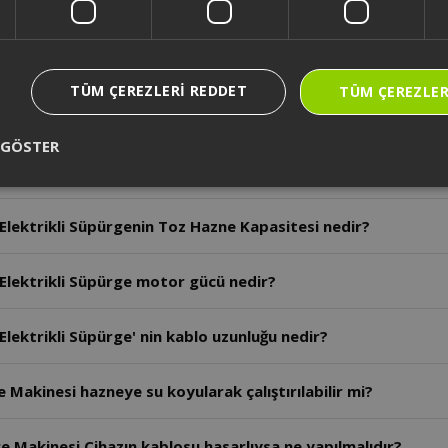
lektrikli Süpürge ıslak zeminde kullanılabilir mi?
Elektrikli Süpürge mop özelliği var mı?
TÜM ÇEREZLERI REDDET
TÜM ÇEREZLER
Elektrikli Süpürge hazne kısmına su katılabiliyor mu?
 GÖSTER
Elektrikli Süpürge hız ayar düğmesi var mı?
 Elektrikli Süpürgenin Toz Hazne Kapasitesi nedir?
 Elektrikli Süpürge motor gücü nedir?
Elektrikli Süpürge' nin kablo uzunluğu nedir?
e Makinesi hazneye su koyularak çalıştırılabilir mi?
ge Makinesi Cihazın kablosu hasarlıysa ne yapılmalıdır?