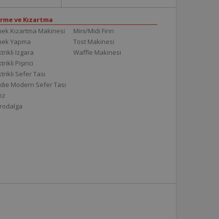
irme ve Kızartma
ek Kızartma Makinesi
Mini/Midi Fırın
mek Yapma
Tost Makinesi
trikli Izgara
Waffle Makinesi
trikli Pişirici
ktrikli Sefer Tası
die Modern Sefer Tası
töz
rodalga