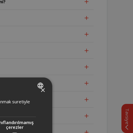
mi?
×
TURKISH
lanmak suretiyle
ENGLISH
Tavsiye
nıflandırılmamış
çerezler