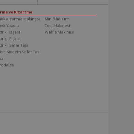
irme ve Kızartma
ek Kızartma Makinesi
Mini/Midi Fırın
mek Yapma
Tost Makinesi
trikli Izgara
Waffle Makinesi
trikli Pişirici
ktrikli Sefer Tası
die Modern Sefer Tası
töz
rodalga