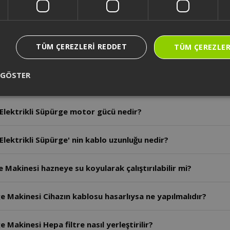
Elektrikli Süpürge hazne kısmına su katılabiliyor mu?
TÜM ÇEREZLERI REDDET
TÜM ÇEREZLER
Elektrikli Süpürge hız ayar düğmesi var mı?
 GÖSTER
 Elektrikli Süpürgenin Toz Hazne Kapasitesi nedir?
 Elektrikli Süpürge motor gücü nedir?
Elektrikli Süpürge' nin kablo uzunluğu nedir?
e Makinesi hazneye su koyularak çalıştırılabilir mi?
ge Makinesi Cihazın kablosu hasarlıysa ne yapılmalıdır?
 Makinesi Hepa filtre nasıl yerleştirilir?