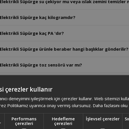
Elektrikli Süpürge su çekiyor mu veya ıslak zemini temizler 
 Elektrikli Süpürge kaç kilogramdır?
Elektrikli Süpürge kaç PA 'dır?
Elektrikli Süpürge ürünle beraber hangi başlıklar gönderilir?
 Elektrikli Süpürge toz sensörü var mı?
Elektrikli Süpürge antibakteriyel özelliği var mı?
i çerezler kullanır
lektrikli Süpürge alerji filtresi var mı?
anıcı deneyimini iyileştirmek için çerezler kullanır. Web sitemizi kul
ez Politikamız uyarınca onay vermiş olursunuz.
Daha fazlasını oku
lektrikli Süpürge ıslak zeminde kullanılabilir mi?
Performans
Hedefleme
İşlevsel çerezler
Sı
r
çerezleri
çerezleri
Elektrikli Süpürge mop özelliği var mı?