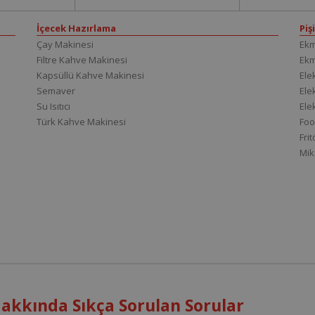
İçecek Hazırlama
Piş
Çay Makinesi
Ekm
Filtre Kahve Makinesi
Ek
Kapsüllü Kahve Makinesi
Elek
Semaver
Elek
Su Isıtıcı
Ele
Türk Kahve Makinesi
Foo
Fri
Mik
 Hakkında Sıkça Sorulan Sorular