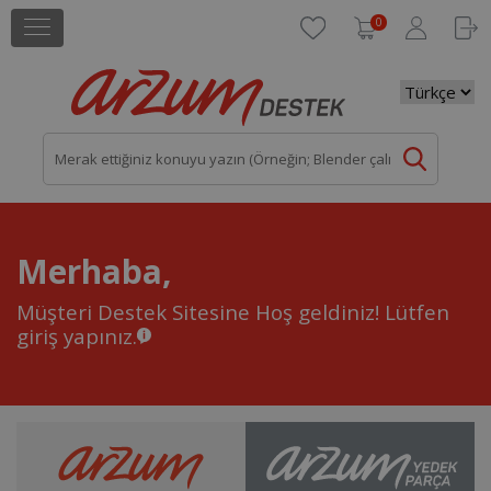
0
Merhaba,
Müşteri Destek Sitesine Hoş geldiniz!
Lütfen
giriş yapınız.