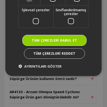
İşlevsel çerezler
Sınıflandırılmamış
FL493 - Felix Pegno Cyclone Filtreli Süpürge
çerezler
Makinesi Cihazın voltajı neden kontrol
edilmelidir?
AR4133 - Arzum Olımpıa Speed Cyclonıc
TÜM ÇEREZLERI KABUL ET
SüpürgeToz haznesi nasıl boşaltılır?
TÜM ÇEREZLERI REDDET
AR4133 - Arzum Olımpıa Speed Cyclonıc
Süpürge Yatay park yuvası ne işe yarar?
AYRINTILARI GÖSTER
AR4133 - Arzum Olımpıa Speed Cyclonıc
Süpürge Ürünün kullanım ömrü nedir?
AR4133 - Arzum Olımpıa Speed Cyclonıc
Süpürge Ürün geri dönüştürülebilir mi?