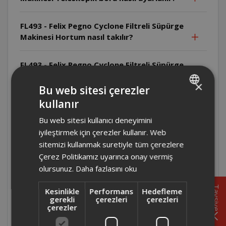
FL493 - Felix Pegno Cyclone Filtreli Süpürge
Makinesi Hortum nasıl takılır?
FL493 - Felix Pegno Cyclone Filtreli Süpürge
Makinesi Cihaz ıslak yüzeylerde
×
kullanılabilir mi?
Bu web sitesi çerezler
kullanır
TURKISH
FL493 - Felix Pegno Cyclone Filtreli Süpürge
Bu web sitesi kullanıcı deneyimini
ENGLISH
Makinesi Cihazı temizlemeden önce ne
iyileştirmek için çerezler kullanır. Web
yapılmalıdır?
sitemizi kullanmak suretiyle tüm çerezlere
Çerez Politikamız uyarınca onay vermiş
FL493 - Felix Pegno Cyclone Filtreli Süpürge
olursunuz.
Daha fazlasını oku
Makinesi Çocuklar cihazı kullanabilir mi?
Tavsiye
Kesinlikle
Performans
Hedefleme
gerekli
çerezleri
çerezleri
FL493 - Felix Pegno Cyclone Filtreli Süpürge
çerezler
Makinesi Cihaz ticari amaçla kullanılabilir
mi?