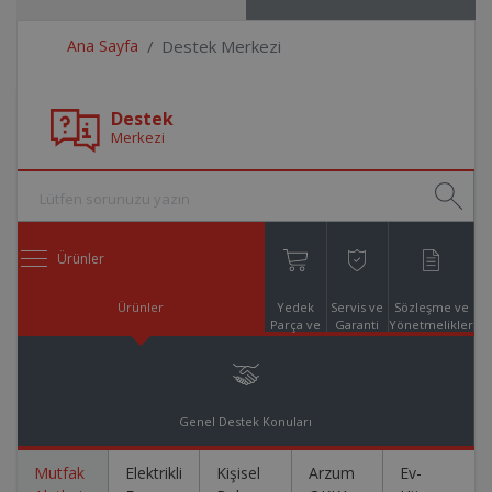
Ana Sayfa
Destek Merkezi
Destek
Merkezi
Ürünler
Ürünler
Yedek
Servis ve
Sözleşme ve
Parça ve
Garanti
Yönetmelikler
Aksesuar
Online
Alışveriş
Genel Destek Konuları
Mutfak
Elektrikli
Kişisel
Arzum
Ev-