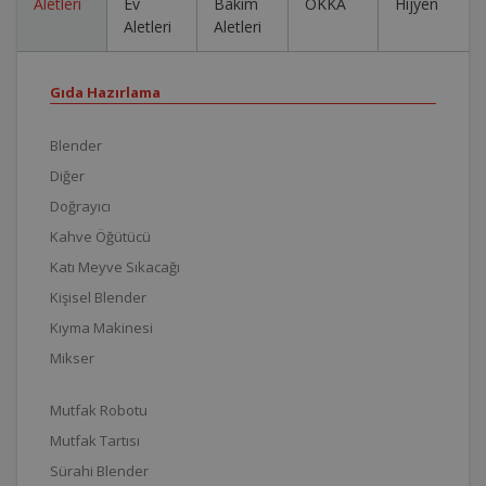
Aletleri
Ev
Bakım
OKKA
Hijyen
Aletleri
Aletleri
Gıda Hazırlama
Blender
Diğer
Doğrayıcı
Kahve Öğütücü
Katı Meyve Sıkacağı
Kişisel Blender
Kıyma Makinesi
Mikser
Mutfak Robotu
Mutfak Tartısı
Sürahi Blender