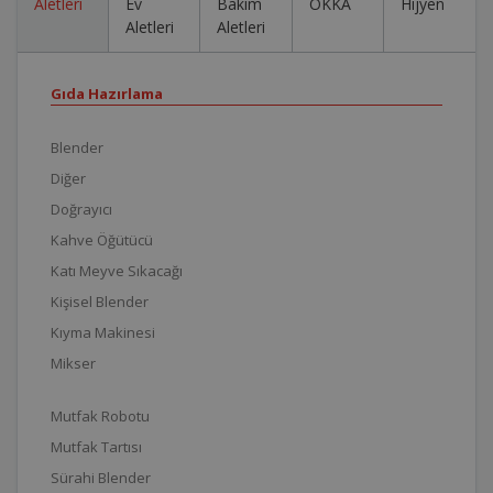
Aletleri
Ev
Bakım
OKKA
Hijyen
Aletleri
Aletleri
Gıda Hazırlama
Blender
Diğer
Doğrayıcı
Kahve Öğütücü
Katı Meyve Sıkacağı
Kişisel Blender
Kıyma Makinesi
Mikser
Mutfak Robotu
Mutfak Tartısı
Sürahi Blender