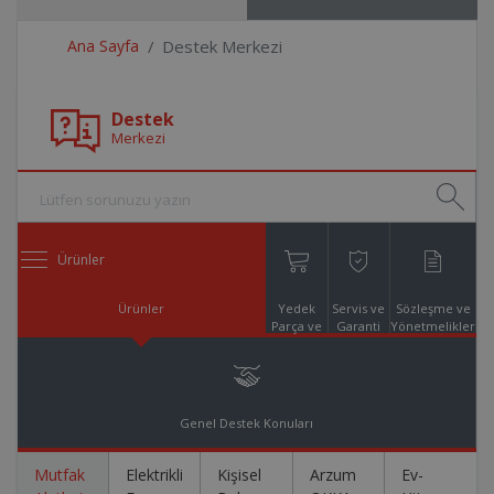
Ana Sayfa
Destek Merkezi
Destek
Merkezi
Ürünler
Ürünler
Yedek
Servis ve
Sözleşme ve
Parça ve
Garanti
Yönetmelikler
Aksesuar
Online
Alışveriş
Genel Destek Konuları
Mutfak
Elektrikli
Kişisel
Arzum
Ev-