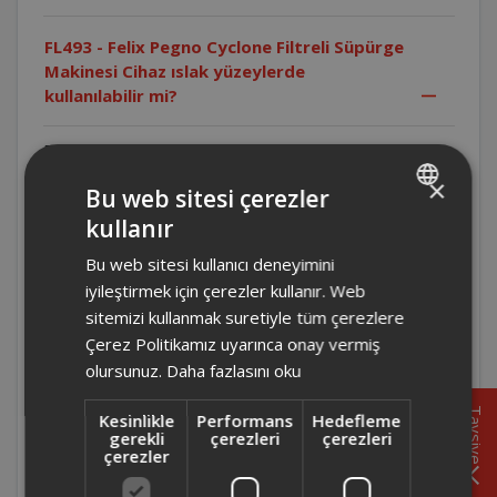
FL493 - Felix Pegno Cyclone Filtreli Süpürge
Makinesi Cihaz ıslak yüzeylerde
kullanılabilir mi?
FL493 - Felix Pegno Cyclone Filtreli Süpürge Makinesi
Cihaz kesinlikle ıslak yüzeylerde kullanılmamalıdır.
×
Bu web sitesi çerezler
kullanır
FL493 - Felix Pegno Cyclone Filtreli Süpürge
TURKISH
Makinesi Cihazı temizlemeden önce ne
Bu web sitesi kullanıcı deneyimini
ENGLISH
yapılmalıdır?
iyileştirmek için çerezler kullanır. Web
sitemizi kullanmak suretiyle tüm çerezlere
FL493 - Felix Pegno Cyclone Filtreli Süpürge
Çerez Politikamız uyarınca onay vermiş
Makinesi Çocuklar cihazı kullanabilir mi?
olursunuz.
Daha fazlasını oku
Tavsiye
Kesinlikle
Performans
Hedefleme
FL493 - Felix Pegno Cyclone Filtreli Süpürge
gerekli
çerezleri
çerezleri
Makinesi Cihaz ticari amaçla kullanılabilir
çerezler
mi?