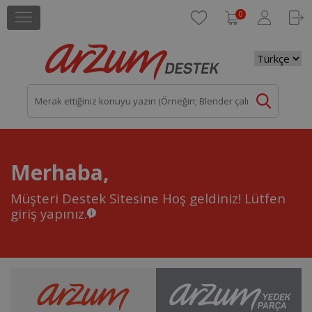
0
Merhaba,
Müşteri Destek Sitesine Hoş geldiniz!
Lütfen
giriş yapınız.