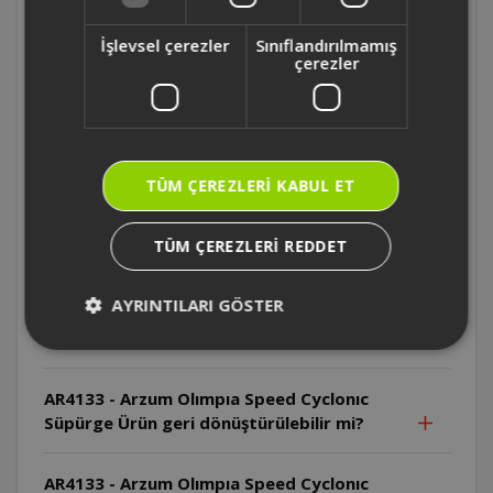
FL493 - Felix Pegno Cyclone Filtreli Süpürge
İşlevsel çerezler
Sınıflandırılmamış
Makinesi Cihazın voltajı neden kontrol
çerezler
edilmelidir?
AR4133 - Arzum Olımpıa Speed Cyclonıc
SüpürgeToz haznesi nasıl boşaltılır?
TÜM ÇEREZLERI KABUL ET
AR4133 - Arzum Olımpıa Speed Cyclonıc
TÜM ÇEREZLERI REDDET
Süpürge Yatay park yuvası ne işe yarar?
AYRINTILARI GÖSTER
AR4133 - Arzum Olımpıa Speed Cyclonıc
Süpürge Ürünün kullanım ömrü nedir?
AR4133 - Arzum Olımpıa Speed Cyclonıc
Süpürge Ürün geri dönüştürülebilir mi?
AR4133 - Arzum Olımpıa Speed Cyclonıc