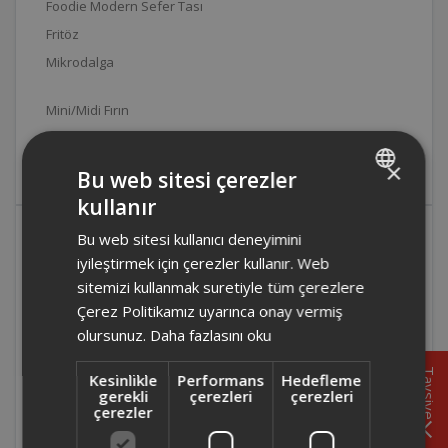
Foodie Modern Sefer Tası
Fritöz
Mikrodalga
Mini/Midi Fırın
Tost Makinesi
×
Waffle Makinesi
Bu web sitesi çerezler
kullanır
TURKISH
Foodie Modern Sefer Tası
Bu web sitesi kullanıcı deneyimini
ENGLISH
iyileştirmek için çerezler kullanır. Web
Hakkında Sıkça Sorulan Sorular
sitemizi kullanmak suretiyle tüm çerezlere
Çerez Politikamız uyarınca onay vermiş
Arzum AR1073 Foodie Sefer Tasında yemek
olursunuz.
Daha fazlasını oku
kaç dakikada ısınır?
Tavsiye
Kesinlikle
Performans
Hedefleme
gerekli
çerezleri
çerezleri
Arzum AR1073 Foodie Sefer Tasında ısınma süresi
çerezler
ısıtılan yemeğe ve miktarına göre değişebilir. Ürün en
geç 20 dakikada ısıntma işlemini gerçekleştirir.