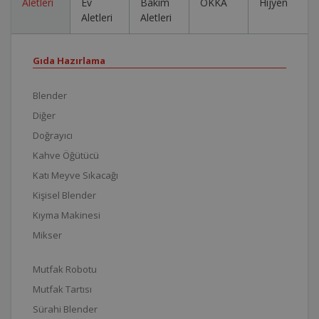
Aletleri
Ev
Bakım
OKKA
Hijyen
Aletleri
Aletleri
Gıda Hazırlama
Blender
Diğer
Doğrayıcı
Kahve Öğütücü
Katı Meyve Sıkacağı
Kişisel Blender
Kıyma Makinesi
Mikser
Mutfak Robotu
Mutfak Tartısı
Sürahi Blender