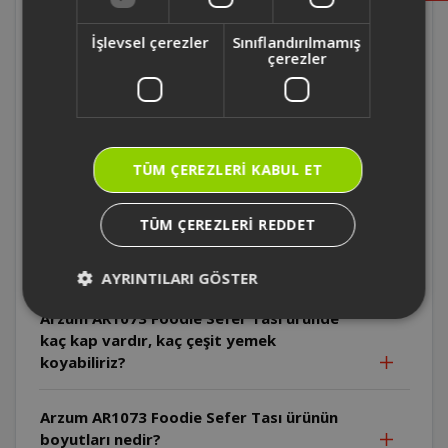
İşlevsel çerezler
Sınıflandırılmamış
Arzum AR1073 Foodie Sefer Tası
çerezler
maksimum ne kadar pilav yapıyor?
Arzum AR1073 Foodie Sefer Tası çorba gibi
sulu yemekleri taşırken akma, sızma yapar
mı?
TÜM ÇEREZLERI KABUL ET
Arzum AR1073 Foodie Sefer Tası ürün
TÜM ÇEREZLERI REDDET
kaplarını bulaşık makinesinde yıkanabilir
mi?
AYRINTILARI GÖSTER
Arzum AR1073 Foodie Sefer Tası üründe
kaç kap vardır, kaç çeşit yemek
koyabiliriz?
Arzum AR1073 Foodie Sefer Tası ürünün
boyutları nedir?