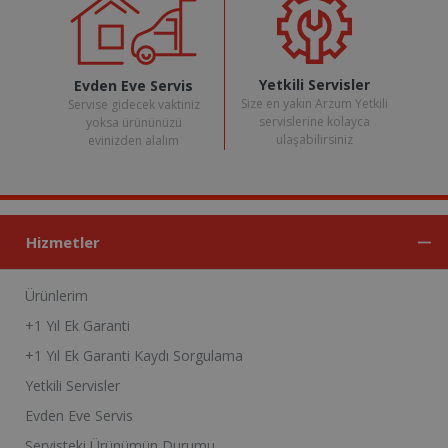
Yetkili Servisler
Evden Eve Servis
Size en yakın Arzum Yetkili
Servise gidecek vaktiniz
servislerine kolayca
yoksa ürününüzü
ulaşabilirsiniz
evinizden alalım
Hizmetler
Ürünlerim
+1 Yıl Ek Garanti
+1 Yıl Ek Garanti Kaydı Sorgulama
Yetkili Servisler
Evden Eve Servis
Servisteki Ürünümün Durumu