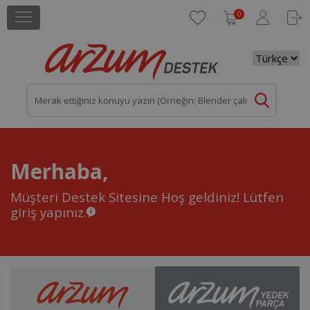
0
Merhaba,
Müşteri Destek Sitesine Hoş geldiniz!
Lütfen
giriş yapınız.