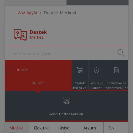
Ana Sayfa
Destek Merkezi
Destek
Merkezi
Ürünler
Ürünler
Yedek
Servis ve
Sözleşme ve
Parça ve
Garanti
Yönetmelikler
Aksesuar
Online
Alışveriş
Genel Destek Konuları
Mutfak
Elektrikli
Kişisel
Arzum
Ev-