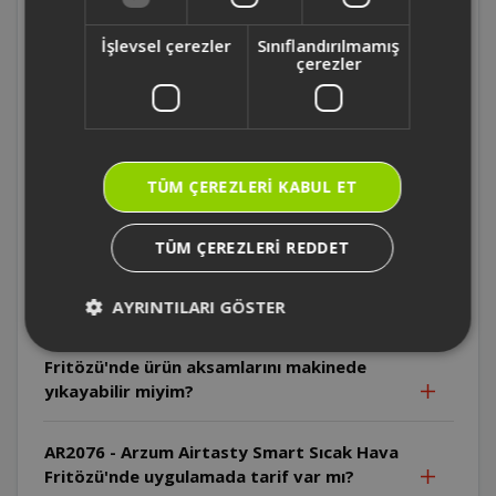
AR2076 - Arzum Airtasty Smart Sıcak Hava
Fritözü'n içinden tel ızgara çıkıyor mu? İç
İşlevsel çerezler
Sınıflandırılmamış
malzemesi nedir?
çerezler
AR2076 - Arzum Airtasty Smart Sıcak Hava
Fritözü'nün uygulamada cihazın hangi
özelliklerini kullanabilirim?
TÜM ÇEREZLERI KABUL ET
AR2076 - Arzum Airtasty Smart Sıcak Hava
TÜM ÇEREZLERI REDDET
Fritözü'nde camlı pişirme haznesini
makinede yıkayabilir miyim?
AYRINTILARI GÖSTER
AR2076 - Arzum Airtasty Smart Sıcak Hava
Fritözü'nde ürün aksamlarını makinede
yıkayabilir miyim?
AR2076 - Arzum Airtasty Smart Sıcak Hava
Fritözü'nde uygulamada tarif var mı?