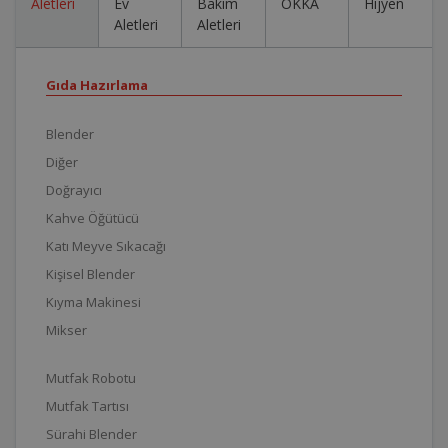
Aletleri
Ev
Bakım
OKKA
Hijyen
Aletleri
Aletleri
Gıda Hazırlama
Blender
Diğer
Doğrayıcı
Kahve Öğütücü
Katı Meyve Sıkacağı
Kişisel Blender
Kıyma Makinesi
Mikser
Mutfak Robotu
Mutfak Tartısı
Sürahi Blender