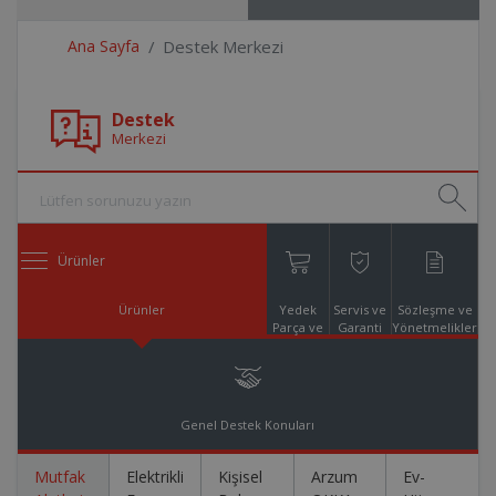
Ana Sayfa
Destek Merkezi
Destek
Merkezi
Ürünler
Ürünler
Yedek
Servis ve
Sözleşme ve
Parça ve
Garanti
Yönetmelikler
Aksesuar
Online
Alışveriş
Genel Destek Konuları
Mutfak
Elektrikli
Kişisel
Arzum
Ev-