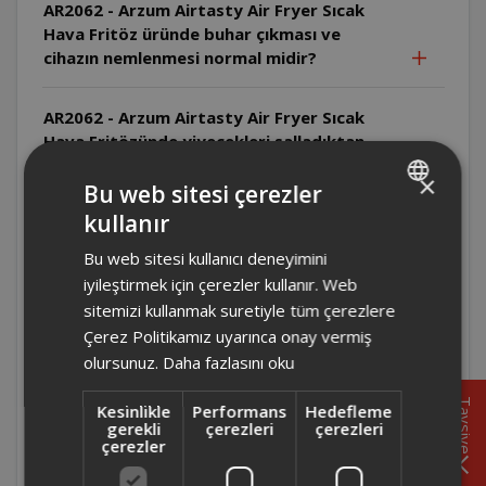
AR2062 - Arzum Airtasty Air Fryer Sıcak
Hava Fritöz üründe buhar çıkması ve
cihazın nemlenmesi normal midir?
AR2062 - Arzum Airtasty Air Fryer Sıcak
Hava Fritözünde yiyecekleri salladıktan
sonra yuvaya yerleştirildikten bir süre
×
sonra cihaz kapanmasının sebebi nedir?
Bu web sitesi çerezler
kullanır
TURKISH
AR2076 - Arzum Airtasty Smart Sıcak Hava
Bu web sitesi kullanıcı deneyimini
ENGLISH
Fritözü'nün iç hazne ölçüleri kaçtır?
iyileştirmek için çerezler kullanır. Web
sitemizi kullanmak suretiyle tüm çerezlere
AR2076 - Arzum Airtasty Smart Sıcak Hava
Çerez Politikamız uyarınca onay vermiş
Fritözünün temizliği nasıl yapılmalıdır?
olursunuz.
Daha fazlasını oku
Tavsiye
Kesinlikle
Performans
Hedefleme
AR2076 - Arzum Airtasty Smart Sıcak Hava
gerekli
çerezleri
çerezleri
Fritözü boyutları nedir?
çerezler