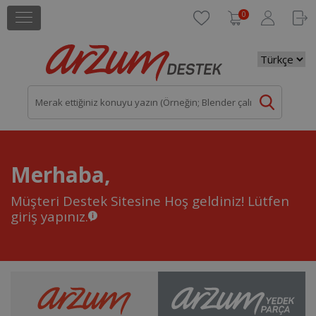
0
Merhaba,
Müşteri Destek Sitesine Hoş geldiniz!
Lütfen
giriş yapınız.