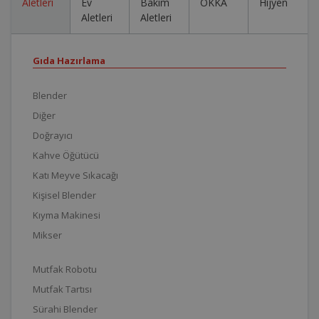
Aletleri
Ev
Bakım
OKKA
Hijyen
Aletleri
Aletleri
Gıda Hazırlama
Blender
Diğer
Doğrayıcı
Kahve Öğütücü
Katı Meyve Sıkacağı
Kişisel Blender
Kıyma Makinesi
Mikser
Mutfak Robotu
Mutfak Tartısı
Sürahi Blender