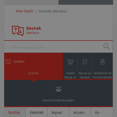
Ana Sayfa
Destek Merkezi
Destek
Merkezi
Ürünler
Ürünler
Yedek
Servis ve
Sözleşme ve
Parça ve
Garanti
Yönetmelikler
Aksesuar
Online
Alışveriş
Genel Destek Konuları
Mutfak
Elektrikli
Kişisel
Arzum
Ev-