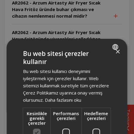
AR2062 - Arzum Airtasty Air Fryer Sıcak
Hava Fritöz üründe buhar çıkması ve
cihazın nemlenmesi normal midir?
AR2062 - Arzum Airtasty Air Fryer Sıcak
Hava Fritözünde yiyecekleri salladıktan
sonra yuvaya yerleştirildikten bir süre
×
sonra cihaz kapanmasının sebebi nedir?
Bu web sitesi çerezler
kullanır
TURKISH
AR2076 - Arzum Airtasty Smart Sıcak Hava
Bu web sitesi kullanıcı deneyimini
ENGLISH
Fritözü'nün iç hazne ölçüleri kaçtır?
iyileştirmek için çerezler kullanır. Web
sitemizi kullanmak suretiyle tüm çerezlere
AR2076 - Arzum Airtasty Smart Sıcak Hava
Çerez Politikamız uyarınca onay vermiş
Fritözünün temizliği nasıl yapılmalıdır?
olursunuz.
Daha fazlasını oku
Tavsiye
Kesinlikle
Performans
Hedefleme
AR2076 - Arzum Airtasty Smart Sıcak Hava
gerekli
çerezleri
çerezleri
Fritözü boyutları nedir?
çerezler