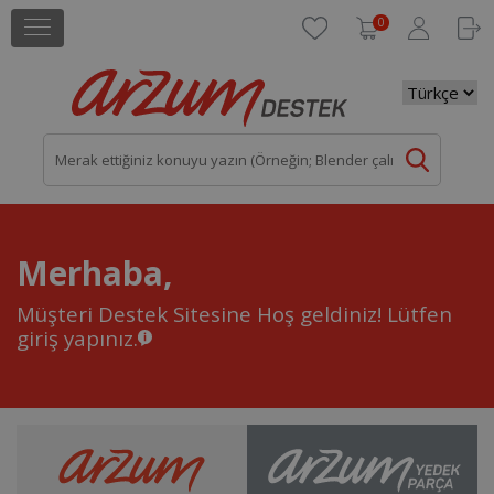
0
Merhaba,
Müşteri Destek Sitesine Hoş geldiniz!
Lütfen
giriş yapınız.