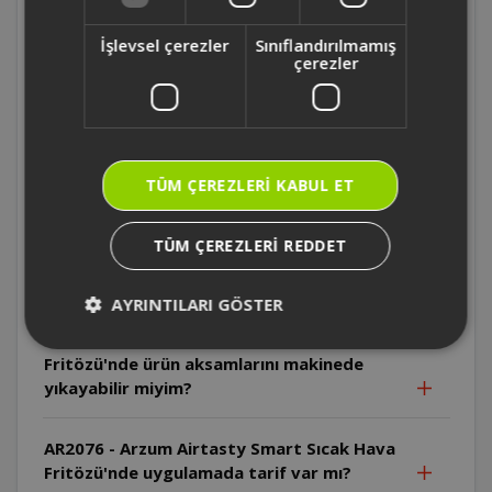
AR2076 - Arzum Airtasty Smart Sıcak Hava
Fritözü'n içinden tel ızgara çıkıyor mu? İç
İşlevsel çerezler
Sınıflandırılmamış
malzemesi nedir?
çerezler
AR2076 - Arzum Airtasty Smart Sıcak Hava
Fritözü'nün uygulamada cihazın hangi
özelliklerini kullanabilirim?
TÜM ÇEREZLERI KABUL ET
AR2076 - Arzum Airtasty Smart Sıcak Hava
TÜM ÇEREZLERI REDDET
Fritözü'nde camlı pişirme haznesini
makinede yıkayabilir miyim?
AYRINTILARI GÖSTER
AR2076 - Arzum Airtasty Smart Sıcak Hava
Fritözü'nde ürün aksamlarını makinede
yıkayabilir miyim?
AR2076 - Arzum Airtasty Smart Sıcak Hava
Fritözü'nde uygulamada tarif var mı?