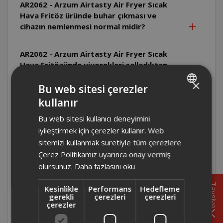
AR2062 - Arzum Airtasty Air Fryer Sıcak
Hava Fritöz üründe buhar çıkması ve
cihazın nemlenmesi normal midir?
AR2062 - Arzum Airtasty Air Fryer Sıcak
Hava Fritözünde yiyecekleri salladıktan
sonra yuvaya yerleştirildikten bir süre
×
sonra cihaz kapanmasının sebebi nedir?
Bu web sitesi çerezler
kullanır
TURKISH
AR2076 - Arzum Airtasty Smart Sıcak Hava
Bu web sitesi kullanıcı deneyimini
ENGLISH
Fritözü'nün iç hazne ölçüleri kaçtır?
iyileştirmek için çerezler kullanır. Web
sitemizi kullanmak suretiyle tüm çerezlere
AR2076 - Arzum Airtasty Smart Sıcak Hava
Çerez Politikamız uyarınca onay vermiş
Fritözünün temizliği nasıl yapılmalıdır?
olursunuz.
Daha fazlasını oku
Tavsiye
Kesinlikle
Performans
Hedefleme
AR2076 - Arzum Airtasty Smart Sıcak Hava
gerekli
çerezleri
çerezleri
Fritözü boyutları nedir?
çerezler