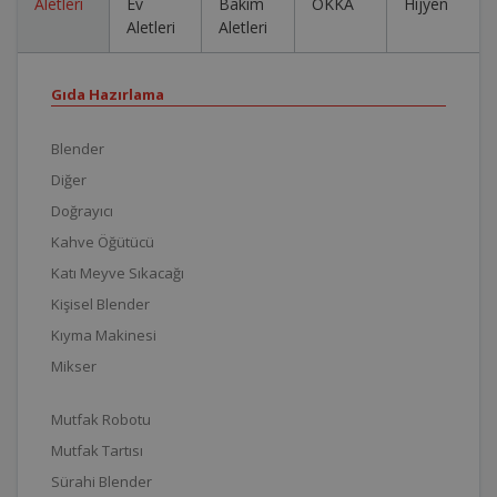
Aletleri
Ev
Bakım
OKKA
Hijyen
Aletleri
Aletleri
Gıda Hazırlama
Blender
Diğer
Doğrayıcı
Kahve Öğütücü
Katı Meyve Sıkacağı
Kişisel Blender
Kıyma Makinesi
Mikser
Mutfak Robotu
Mutfak Tartısı
Sürahi Blender