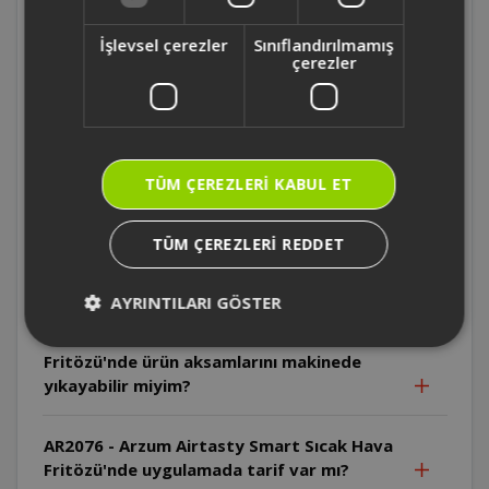
AR2076 - Arzum Airtasty Smart Sıcak Hava
Fritözü'n içinden tel ızgara çıkıyor mu? İç
İşlevsel çerezler
Sınıflandırılmamış
malzemesi nedir?
çerezler
AR2076 - Arzum Airtasty Smart Sıcak Hava
Fritözü'nün uygulamada cihazın hangi
özelliklerini kullanabilirim?
TÜM ÇEREZLERI KABUL ET
AR2076 - Arzum Airtasty Smart Sıcak Hava
TÜM ÇEREZLERI REDDET
Fritözü'nde camlı pişirme haznesini
makinede yıkayabilir miyim?
AYRINTILARI GÖSTER
AR2076 - Arzum Airtasty Smart Sıcak Hava
Fritözü'nde ürün aksamlarını makinede
yıkayabilir miyim?
AR2076 - Arzum Airtasty Smart Sıcak Hava
Fritözü'nde uygulamada tarif var mı?