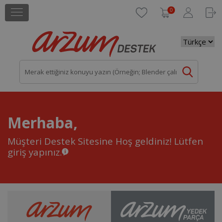
0
Merhaba,
Müşteri Destek Sitesine Hoş geldiniz!
Lütfen
giriş yapınız.