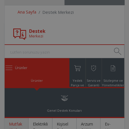
Ana Sayfa
Destek Merkezi
Destek
Merkezi
Ürünler
Ürünler
Yedek
Servis ve
Sözleşme ve
Parça ve
Garanti
Yönetmelikler
Aksesuar
Online
Alışveriş
Genel Destek Konuları
Mutfak
Elektrikli
Kişisel
Arzum
Ev-