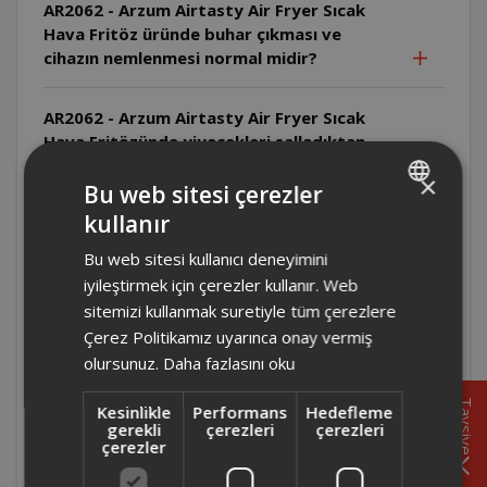
AR2062 - Arzum Airtasty Air Fryer Sıcak
Hava Fritöz üründe buhar çıkması ve
cihazın nemlenmesi normal midir?
AR2062 - Arzum Airtasty Air Fryer Sıcak
Hava Fritözünde yiyecekleri salladıktan
sonra yuvaya yerleştirildikten bir süre
×
sonra cihaz kapanmasının sebebi nedir?
Bu web sitesi çerezler
kullanır
TURKISH
AR2076 - Arzum Airtasty Smart Sıcak Hava
Bu web sitesi kullanıcı deneyimini
ENGLISH
Fritözü'nün iç hazne ölçüleri kaçtır?
iyileştirmek için çerezler kullanır. Web
sitemizi kullanmak suretiyle tüm çerezlere
AR2076 - Arzum Airtasty Smart Sıcak Hava
Çerez Politikamız uyarınca onay vermiş
Fritözünün temizliği nasıl yapılmalıdır?
olursunuz.
Daha fazlasını oku
Tavsiye
Kesinlikle
Performans
Hedefleme
AR2076 - Arzum Airtasty Smart Sıcak Hava
gerekli
çerezleri
çerezleri
Fritözü boyutları nedir?
çerezler