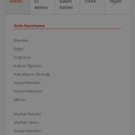
Aletleri
Ev
Bakım
OKKA
Hijyen
Aletleri
Aletleri
Gıda Hazırlama
Blender
Diğer
Doğrayıcı
Kahve Öğütücü
Katı Meyve Sıkacağı
Kişisel Blender
Kıyma Makinesi
Mikser
Mutfak Robotu
Mutfak Tartısı
Sürahi Blender