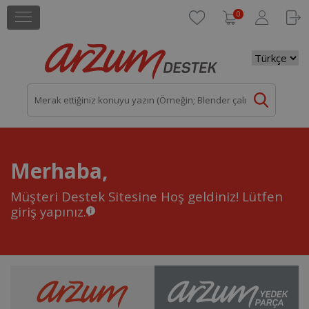
0
Merhaba,
Müşteri Destek Sitesine Hoş geldiniz!
Lütfen
giriş yapınız.