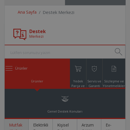
Ana Sayfa
Destek Merkezi
Destek
Merkezi
Ürünler
Ürünler
Yedek
Servis ve
Sözleşme ve
Parça ve
Garanti
Yönetmelikler
Aksesuar
Online
Alışveriş
Genel Destek Konuları
Mutfak
Elektrikli
Kişisel
Arzum
Ev-