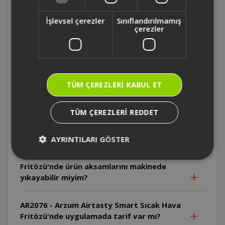
AR2076 - Arzum Airtasty Smart Sıcak Hava
Fritözü'n içinden tel ızgara çıkıyor mu? İç
İşlevsel çerezler
Sınıflandırılmamış
malzemesi nedir?
çerezler
AR2076 - Arzum Airtasty Smart Sıcak Hava
Fritözü'nün uygulamada cihazın hangi
özelliklerini kullanabilirim?
TÜM ÇEREZLERI KABUL ET
AR2076 - Arzum Airtasty Smart Sıcak Hava
TÜM ÇEREZLERI REDDET
Fritözü'nde camlı pişirme haznesini
makinede yıkayabilir miyim?
AYRINTILARI GÖSTER
AR2076 - Arzum Airtasty Smart Sıcak Hava
Fritözü'nde ürün aksamlarını makinede
yıkayabilir miyim?
AR2076 - Arzum Airtasty Smart Sıcak Hava
Fritözü'nde uygulamada tarif var mı?