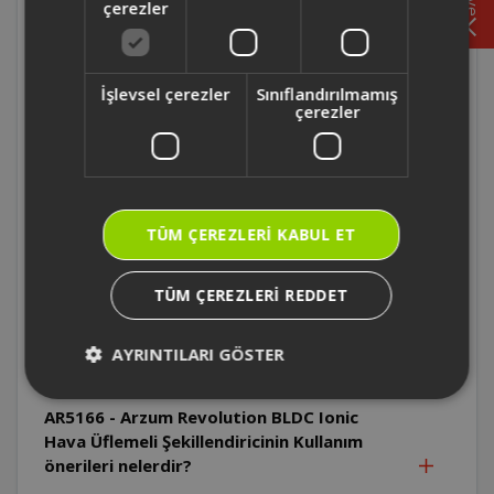
Hava Üflemeli Şekillendirici kullanım ömrü
çerezler
kaç yıldır?
AR5166 - Arzum Revolution BLDC Ionic
İşlevsel çerezler
Sınıflandırılmamış
çerezler
Hava Üflemeli Şekillendirici temizliği nasıl
yapılır?
AR5166R - Arzum Revolution BLDC Ionic
Hava Üflemeli Şekillendirici bukle
TÜM ÇEREZLERI KABUL ET
başlıklarının kullanımı nasıldır?
TÜM ÇEREZLERI REDDET
AR5166 - Arzum Revolution BLDC Ionic
Hava Üflemeli Şekillendirici nasıl
AYRINTILARI GÖSTER
çalışmaktadır?
AR5166 - Arzum Revolution BLDC Ionic
Hava Üflemeli Şekillendiricinin Kullanım
önerileri nelerdir?