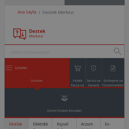
Ana Sayfa
Destek Merkezi
Destek
Merkezi
Ürünler
Ürünler
Yedek
Servis ve
Sözleşme ve
Parça ve
Garanti
Yönetmelikler
Aksesuar
Online
Alışveriş
Genel Destek Konuları
Mutfak
Elektrikli
Kişisel
Arzum
Ev-