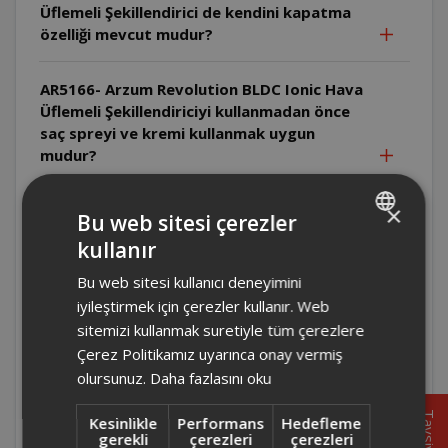
Üflemeli Şekillendirici de kendini kapatma
özelliği mevcut mudur?
AR5166- Arzum Revolution BLDC Ionic Hava
Üflemeli Şekillendiriciyi kullanmadan önce
saç spreyi ve kremi kullanmak uygun
mudur?
AR5166 - Arzum Revolution BLDC Ionic
×
Bu web sitesi çerezler
Hava Üflemeli Şekillendirici yuvarlak ve
kullanır
TURKISH
oval aparatların metaryeli nedir?
Bu web sitesi kullanıcı deneyimini
ENGLISH
iyileştirmek için çerezler kullanır. Web
AR5166 - Arzum Revolution BLDC Ionic
sitemizi kullanmak suretiyle tüm çerezlere
Hava Üflemeli Şekillendirici ürün
kullanılmadığında prizde kalması sorun
Çerez Politikamız uyarınca onay vermiş
teşkil eder mi?
olursunuz.
Daha fazlasını oku
Tavsiye
Kesinlikle
Performans
Hedefleme
AR5166 - Arzum Revolution BLDC Ionic
gerekli
çerezleri
çerezleri