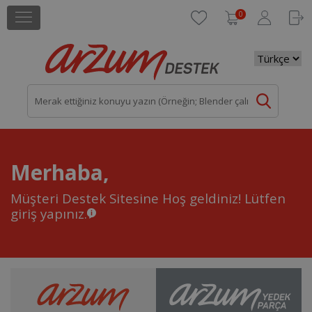
0
Merhaba,
Müşteri Destek Sitesine Hoş geldiniz!
Lütfen
giriş yapınız.