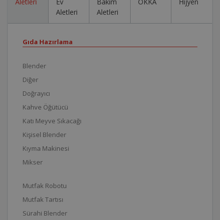
Aletleri
Ev
Bakım
OKKA
Hijyen
Aletleri
Aletleri
Gıda Hazırlama
Blender
Diğer
Doğrayıcı
Kahve Öğütücü
Katı Meyve Sıkacağı
Kişisel Blender
Kıyma Makinesi
Mikser
Mutfak Robotu
Mutfak Tartısı
Sürahi Blender