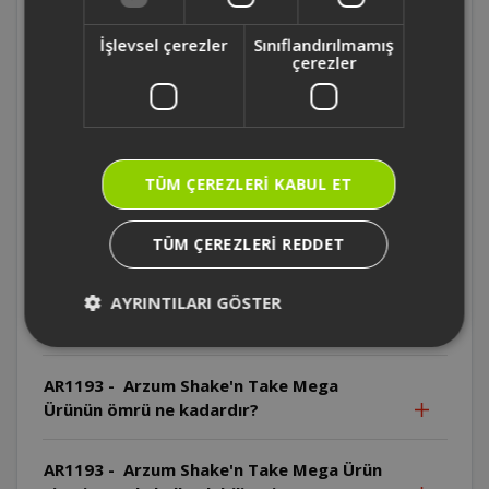
AR1193 - Arzum Shake'n Take Mega Hangi
parçalar bulaşık makinesinde yıkanamaz?
İşlevsel çerezler
Sınıflandırılmamış
çerezler
AR1193 - Arzum Shake'n Take Mega Motor
gövdesi bulaşık makinesinde yıkanabilir
mi?
TÜM ÇEREZLERI KABUL ET
AR1193 - Arzum Shake'n Take Mega Motor
gövdesi suya daldırılabilir mi?
TÜM ÇEREZLERI REDDET
AR1193 - Arzum Shake'n Take Mega
Bıçaklar neden özellikle dikkatli
AYRINTILARI GÖSTER
kullanılmalıdır?
AR1193 - Arzum Shake'n Take Mega
Ürünün ömrü ne kadardır?
AR1193 - Arzum Shake'n Take Mega Ürün