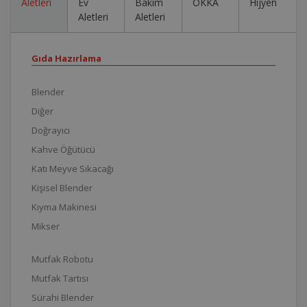
Aletleri
Ev
Bakım
OKKA
Hijyen
Aletleri
Aletleri
Gıda Hazırlama
Blender
Diğer
Doğrayıcı
Kahve Öğütücü
Katı Meyve Sıkacağı
Kişisel Blender
Kıyma Makinesi
Mikser
Mutfak Robotu
Mutfak Tartısı
Sürahi Blender