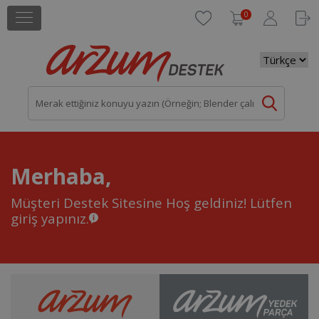
0
Merhaba,
Müşteri Destek Sitesine Hoş geldiniz!
Lütfen
giriş yapınız.