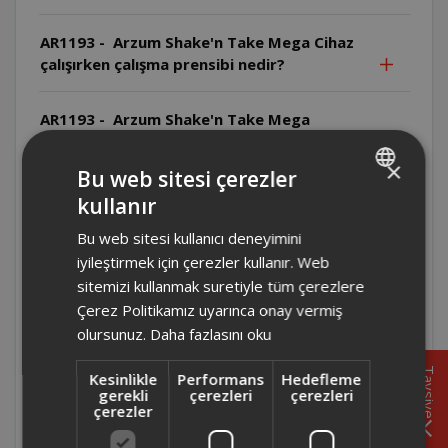
AR1193 - Arzum Shake'n Take Mega Cihaz
çalışırken çalışma prensibi nedir?
AR1193 - Arzum Shake'n Take Mega
Cihazın yiyecek-su oranı nedir?
×
Bu web sitesi çerezler
AR1193 - Arzum Shake'n Take Mega
kullanır
TURKISH
Temizlikte hangi malzemeler
Bu web sitesi kullanıcı deneyimini
kullanılmamalıdır?
ENGLISH
iyileştirmek için çerezler kullanır. Web
sitemizi kullanmak suretiyle tüm çerezlere
AR1193 - Arzum Shake'n Take Mega Bıçak
Çerez Politikamız uyarınca onay vermiş
nasıl temizlenmelidir?
olursunuz.
Daha fazlasını oku
AR1193 - Arzum Shake'n Take Mega
Tavsiye
Kesinlikle
Performans
Hedefleme
Temizlik öncesi ne yapılmalıdır?
gerekli
çerezleri
çerezleri
çerezler