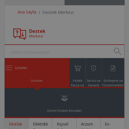
Ana Sayfa
Destek Merkezi
Destek
Merkezi
Ürünler
Ürünler
Yedek
Servis ve
Sözleşme ve
Parça ve
Garanti
Yönetmelikler
Aksesuar
Online
Alışveriş
Genel Destek Konuları
Mutfak
Elektrikli
Kişisel
Arzum
Ev-