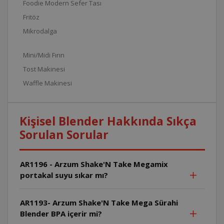
Foodie Modern Sefer Tası
Fritöz
Mikrodalga
Mini/Midi Fırın
Tost Makinesi
Waffle Makinesi
Kişisel Blender Hakkında Sıkça
Sorulan Sorular
AR1196 - Arzum Shake'N Take Megamix
portakal suyu sıkar mı?
AR1193- Arzum Shake'N Take Mega Sürahi
Blender BPA içerir mi?