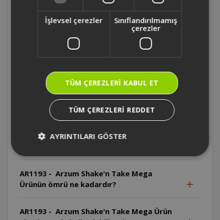
AR1193 - Arzum Shake'n Take Mega Hangi
parçalar bulaşık makinesinde yıkanamaz?
İşlevsel çerezler
Sınıflandırılmamış
çerezler
AR1193 - Arzum Shake'n Take Mega Motor
gövdesi bulaşık makinesinde yıkanabilir
mi?
TÜM ÇEREZLERI KABUL ET
AR1193 - Arzum Shake'n Take Mega Motor
gövdesi suya daldırılabilir mi?
TÜM ÇEREZLERI REDDET
AR1193 - Arzum Shake'n Take Mega
Bıçaklar neden özellikle dikkatli
AYRINTILARI GÖSTER
kullanılmalıdır?
AR1193 - Arzum Shake'n Take Mega
Ürünün ömrü ne kadardır?
AR1193 - Arzum Shake'n Take Mega Ürün