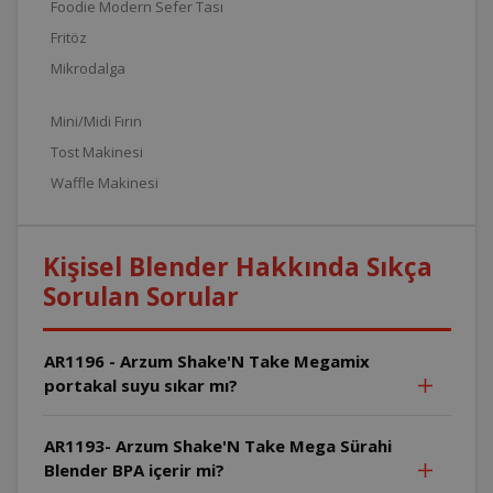
Foodie Modern Sefer Tası
Fritöz
Mikrodalga
Mini/Midi Fırın
Tost Makinesi
Waffle Makinesi
Kişisel Blender Hakkında Sıkça
Sorulan Sorular
AR1196 - Arzum Shake'N Take Megamix
portakal suyu sıkar mı?
AR1193- Arzum Shake'N Take Mega Sürahi
Blender BPA içerir mi?