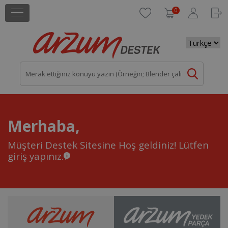
0
Merhaba,
Müşteri Destek Sitesine Hoş geldiniz!
Lütfen
giriş yapınız.