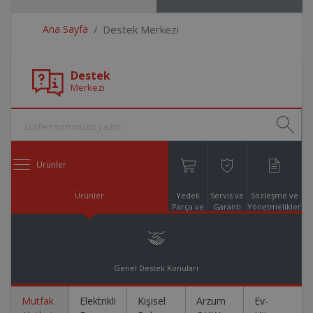
Ana Sayfa
Destek Merkezi
Destek
Merkezi
Ürünler
Ürünler
Yedek
Servis ve
Sözleşme ve
Parça ve
Garanti
Yönetmelikler
Aksesuar
Online
Alışveriş
Genel Destek Konuları
Mutfak
Elektrikli
Kişisel
Arzum
Ev-