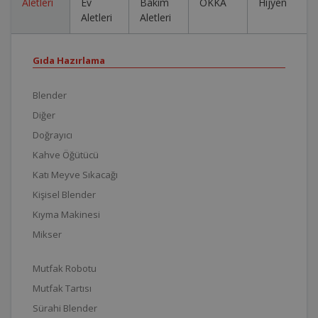
Aletleri
Ev
Bakım
OKKA
Hijyen
Aletleri
Aletleri
Gıda Hazırlama
Blender
Diğer
Doğrayıcı
Kahve Öğütücü
Katı Meyve Sıkacağı
Kişisel Blender
Kıyma Makinesi
Mikser
Mutfak Robotu
Mutfak Tartısı
Sürahi Blender