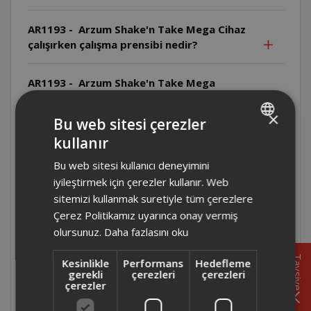
AR1193 - Arzum Shake'n Take Mega Cihaz
çalışırken çalışma prensibi nedir?
AR1193 - Arzum Shake'n Take Mega
Cihazın yiyecek-su oranı nedir?
×
Bu web sitesi çerezler
AR1193 - Arzum Shake'n Take Mega
kullanır
TURKISH
Temizlikte hangi malzemeler
Bu web sitesi kullanıcı deneyimini
kullanılmamalıdır?
ENGLISH
iyileştirmek için çerezler kullanır. Web
sitemizi kullanmak suretiyle tüm çerezlere
AR1193 - Arzum Shake'n Take Mega Bıçak
Çerez Politikamız uyarınca onay vermiş
nasıl temizlenmelidir?
olursunuz.
Daha fazlasını oku
AR1193 - Arzum Shake'n Take Mega
Tavsiye
Kesinlikle
Performans
Hedefleme
Temizlik öncesi ne yapılmalıdır?
gerekli
çerezleri
çerezleri
çerezler