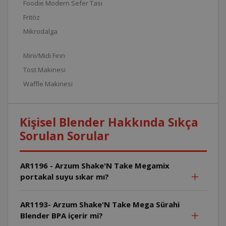
Foodie Modern Sefer Tası
Fritöz
Mikrodalga
Mini/Midi Fırın
Tost Makinesi
Waffle Makinesi
Kişisel Blender Hakkında Sıkça
Sorulan Sorular
AR1196 - Arzum Shake'N Take Megamix
portakal suyu sıkar mı?
AR1193- Arzum Shake'N Take Mega Sürahi
Blender BPA içerir mi?