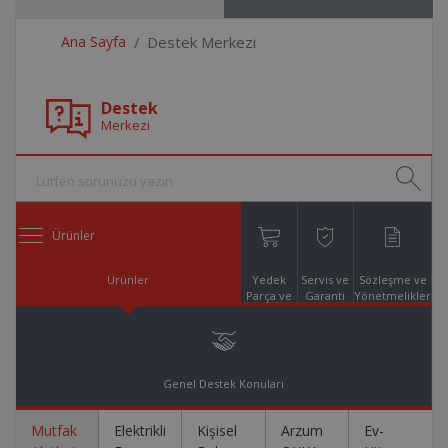
Ana Sayfa
Destek Merkezi
Destek
Merkezi
Ürünler
Ürünler
Yedek
Servis ve
Sözleşme ve
Parça ve
Garanti
Yönetmelikler
Aksesuar
Online
Alışveriş
Genel Destek Konuları
Mutfak
Elektrikli
Kişisel
Arzum
Ev-