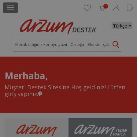
0
Merhaba,
Müşteri Destek Sitesine Hoş geldiniz!
Lütfen
giriş yapınız.