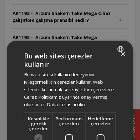
AR1193 - Arzum Shake'n Take Mega Cihaz
çalışırken çalışma prensibi nedir?
AR1193 - Arzum Shake'n Take Mega
Cihazın yiyecek-su oranı nedir?
×
Bu web sitesi çerezler
AR1193 - Arzum Shake'n Take Mega
kullanır
TURKISH
Temizlikte hangi malzemeler
Bu web sitesi kullanıcı deneyimini
kullanılmamalıdır?
ENGLISH
iyileştirmek için çerezler kullanır. Web
sitemizi kullanmak suretiyle tüm çerezlere
AR1193 - Arzum Shake'n Take Mega Bıçak
Çerez Politikamız uyarınca onay vermiş
nasıl temizlenmelidir?
olursunuz.
Daha fazlasını oku
AR1193 - Arzum Shake'n Take Mega
Tavsiye
Kesinlikle
Performans
Hedefleme
Temizlik öncesi ne yapılmalıdır?
gerekli
çerezleri
çerezleri
çerezler