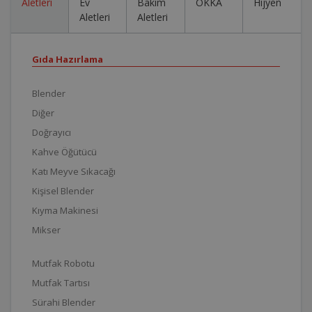
Aletleri
Ev
Bakım
OKKA
Hijyen
Aletleri
Aletleri
Gıda Hazırlama
Blender
Diğer
Doğrayıcı
Kahve Öğütücü
Katı Meyve Sıkacağı
Kişisel Blender
Kıyma Makinesi
Mikser
Mutfak Robotu
Mutfak Tartısı
Sürahi Blender