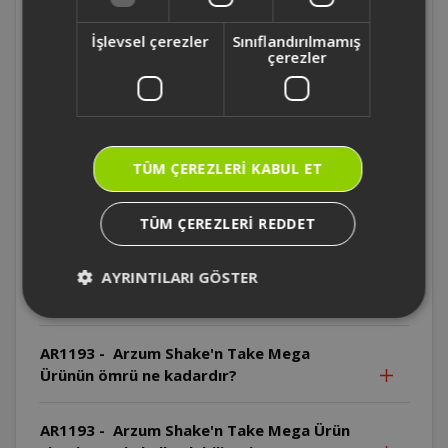
AR1193 - Arzum Shake'n Take Mega Hangi
parçalar bulaşık makinesinde yıkanamaz?
İşlevsel çerezler
Sınıflandırılmamış
çerezler
AR1193 - Arzum Shake'n Take Mega Motor
gövdesi bulaşık makinesinde yıkanabilir
mi?
TÜM ÇEREZLERI KABUL ET
AR1193 - Arzum Shake'n Take Mega Motor
gövdesi suya daldırılabilir mi?
TÜM ÇEREZLERI REDDET
AR1193 - Arzum Shake'n Take Mega
Bıçaklar neden özellikle dikkatli
AYRINTILARI GÖSTER
kullanılmalıdır?
AR1193 - Arzum Shake'n Take Mega
Ürünün ömrü ne kadardır?
AR1193 - Arzum Shake'n Take Mega Ürün