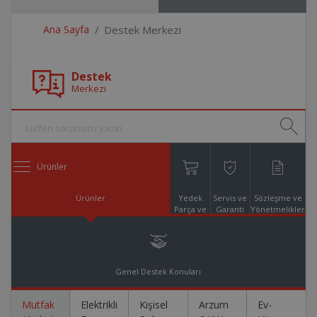
Ana Sayfa
Destek Merkezi
Destek
Merkezi
Ürünler
Ürünler
Yedek
Servis ve
Sözleşme ve
Parça ve
Garanti
Yönetmelikler
Aksesuar
Online
Alışveriş
Genel Destek Konuları
Mutfak
Elektrikli
Kişisel
Arzum
Ev-