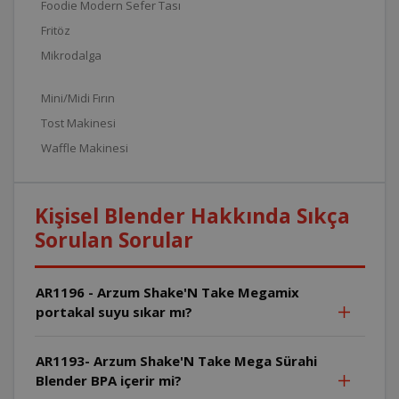
Foodie Modern Sefer Tası
Fritöz
Mikrodalga
Mini/Midi Fırın
Tost Makinesi
Waffle Makinesi
Kişisel Blender Hakkında Sıkça
Sorulan Sorular
AR1196 - Arzum Shake'N Take Megamix
portakal suyu sıkar mı?
AR1193- Arzum Shake'N Take Mega Sürahi
Blender BPA içerir mi?