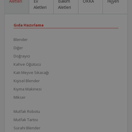
Aletleri
Ev
Bakım
OKKA
Hijyen
Aletleri
Aletleri
Gıda Hazırlama
Blender
Diğer
Doğrayıcı
Kahve Öğütücü
Katı Meyve Sıkacağı
Kişisel Blender
Kıyma Makinesi
Mikser
Mutfak Robotu
Mutfak Tartısı
Sürahi Blender