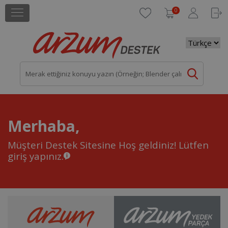
0
Merhaba,
Müşteri Destek Sitesine Hoş geldiniz!
Lütfen
giriş yapınız.