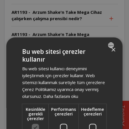
AR1193 - Arzum Shake'n Take Mega Cihaz
çalışırken çalışma prensibi nedir?
AR1193 - Arzum Shake'n Take Mega
Cihazın yiyecek-su oranı nedir?
×
Bu web sitesi çerezler
AR1193 - Arzum Shake'n Take Mega
kullanır
TURKISH
Temizlikte hangi malzemeler
Bu web sitesi kullanıcı deneyimini
kullanılmamalıdır?
ENGLISH
iyileştirmek için çerezler kullanır. Web
sitemizi kullanmak suretiyle tüm çerezlere
AR1193 - Arzum Shake'n Take Mega Bıçak
Çerez Politikamız uyarınca onay vermiş
nasıl temizlenmelidir?
olursunuz.
Daha fazlasını oku
AR1193 - Arzum Shake'n Take Mega
Tavsiye
Kesinlikle
Performans
Hedefleme
Temizlik öncesi ne yapılmalıdır?
gerekli
çerezleri
çerezleri
çerezler