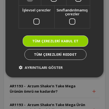
AR1193 - Arzum Shake'n Take Mega Hangi
parçalar bulaşık makinesinde yıkanamaz?
İşlevsel çerezler
Sınıflandırılmamış
çerezler
AR1193 - Arzum Shake'n Take Mega Motor
gövdesi bulaşık makinesinde yıkanabilir
mi?
TÜM ÇEREZLERI KABUL ET
AR1193 - Arzum Shake'n Take Mega Motor
gövdesi suya daldırılabilir mi?
TÜM ÇEREZLERI REDDET
AR1193 - Arzum Shake'n Take Mega
Bıçaklar neden özellikle dikkatli
AYRINTILARI GÖSTER
kullanılmalıdır?
AR1193 - Arzum Shake'n Take Mega
Ürünün ömrü ne kadardır?
AR1193 - Arzum Shake'n Take Mega Ürün