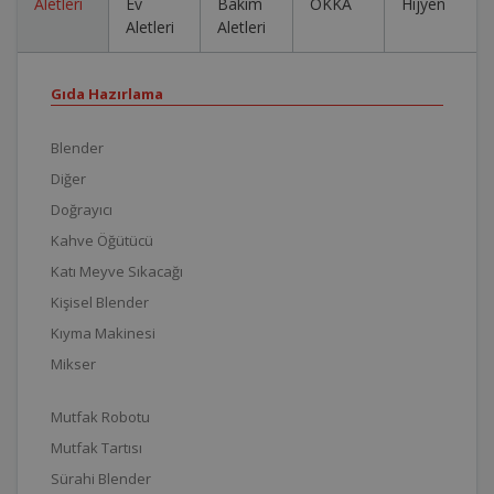
Aletleri
Ev
Bakım
OKKA
Hijyen
Aletleri
Aletleri
Gıda Hazırlama
Blender
Diğer
Doğrayıcı
Kahve Öğütücü
Katı Meyve Sıkacağı
Kişisel Blender
Kıyma Makinesi
Mikser
Mutfak Robotu
Mutfak Tartısı
Sürahi Blender