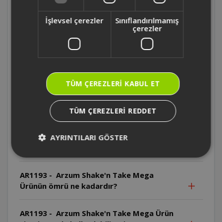
AR1193 - Arzum Shake'n Take Mega Hangi
parçalar bulaşık makinesinde yıkanamaz?
İşlevsel çerezler
Sınıflandırılmamış
çerezler
AR1193 - Arzum Shake'n Take Mega Motor
gövdesi bulaşık makinesinde yıkanabilir
mi?
TÜM ÇEREZLERI KABUL ET
AR1193 - Arzum Shake'n Take Mega Motor
gövdesi suya daldırılabilir mi?
TÜM ÇEREZLERI REDDET
AR1193 - Arzum Shake'n Take Mega
Bıçaklar neden özellikle dikkatli
AYRINTILARI GÖSTER
kullanılmalıdır?
AR1193 - Arzum Shake'n Take Mega
Ürünün ömrü ne kadardır?
AR1193 - Arzum Shake'n Take Mega Ürün