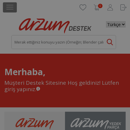
0
Merhaba,
Müşteri Destek Sitesine Hoş geldiniz!
Lütfen
giriş yapınız.