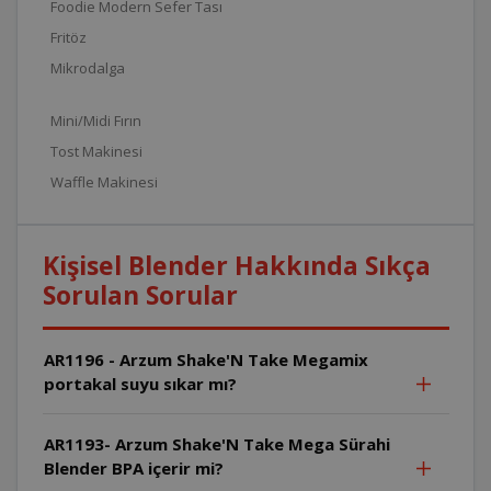
Foodie Modern Sefer Tası
Fritöz
Mikrodalga
Mini/Midi Fırın
Tost Makinesi
Waffle Makinesi
Kişisel Blender Hakkında Sıkça
Sorulan Sorular
AR1196 - Arzum Shake'N Take Megamix
portakal suyu sıkar mı?
AR1193- Arzum Shake'N Take Mega Sürahi
Blender BPA içerir mi?