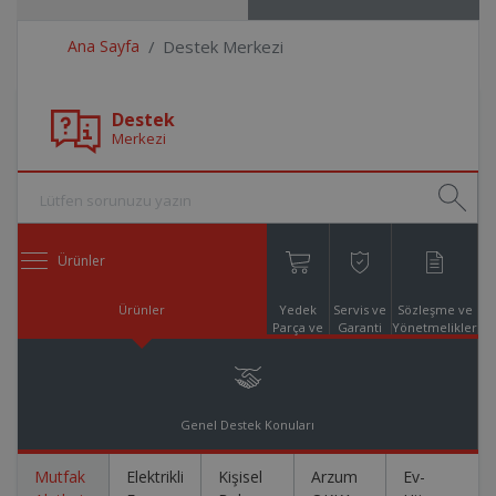
Ana Sayfa
Destek Merkezi
Destek
Merkezi
Ürünler
Ürünler
Yedek
Servis ve
Sözleşme ve
Parça ve
Garanti
Yönetmelikler
Aksesuar
Online
Alışveriş
Genel Destek Konuları
Mutfak
Elektrikli
Kişisel
Arzum
Ev-