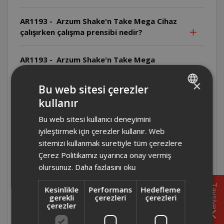
AR1193 - Arzum Shake'n Take Mega Cihaz
çalışırken çalışma prensibi nedir?
AR1193 - Arzum Shake'n Take Mega
Cihazın yiyecek-su oranı nedir?
×
Bu web sitesi çerezler
AR1193 - Arzum Shake'n Take Mega
kullanır
TURKISH
Temizlikte hangi malzemeler
Bu web sitesi kullanıcı deneyimini
kullanılmamalıdır?
ENGLISH
iyileştirmek için çerezler kullanır. Web
sitemizi kullanmak suretiyle tüm çerezlere
AR1193 - Arzum Shake'n Take Mega Bıçak
Çerez Politikamız uyarınca onay vermiş
nasıl temizlenmelidir?
olursunuz.
Daha fazlasını oku
AR1193 - Arzum Shake'n Take Mega
Tavsiye
Kesinlikle
Performans
Hedefleme
Temizlik öncesi ne yapılmalıdır?
gerekli
çerezleri
çerezleri
çerezler