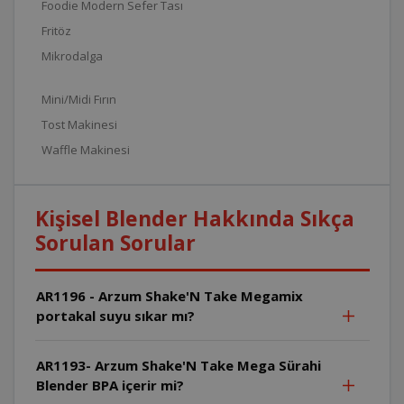
Foodie Modern Sefer Tası
Fritöz
Mikrodalga
Mini/Midi Fırın
Tost Makinesi
Waffle Makinesi
Kişisel Blender Hakkında Sıkça
Sorulan Sorular
AR1196 - Arzum Shake'N Take Megamix
portakal suyu sıkar mı?
AR1193- Arzum Shake'N Take Mega Sürahi
Blender BPA içerir mi?