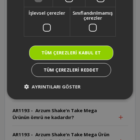
AR1193 - Arzum Shake'n Take Mega Hangi
parçalar bulaşık makinesinde yıkanamaz?
İşlevsel çerezler
Sınıflandırılmamış
çerezler
AR1193 - Arzum Shake'n Take Mega Motor
gövdesi bulaşık makinesinde yıkanabilir
mi?
TÜM ÇEREZLERI KABUL ET
AR1193 - Arzum Shake'n Take Mega Motor
gövdesi suya daldırılabilir mi?
TÜM ÇEREZLERI REDDET
AR1193 - Arzum Shake'n Take Mega
Bıçaklar neden özellikle dikkatli
AYRINTILARI GÖSTER
kullanılmalıdır?
AR1193 - Arzum Shake'n Take Mega
Ürünün ömrü ne kadardır?
AR1193 - Arzum Shake'n Take Mega Ürün