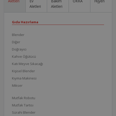
Aletleri
Ev
Bakım
OKKA
Hijyen
Aletleri
Aletleri
Gıda Hazırlama
Blender
Diğer
Doğrayıcı
Kahve Öğütücü
Katı Meyve Sıkacağı
Kişisel Blender
Kıyma Makinesi
Mikser
Mutfak Robotu
Mutfak Tartısı
Sürahi Blender