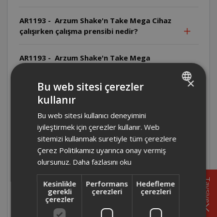
AR1193 - Arzum Shake'n Take Mega Cihaz
çalışırken çalışma prensibi nedir?
AR1193 - Arzum Shake'n Take Mega
Cihazın yiyecek-su oranı nedir?
×
Bu web sitesi çerezler
AR1193 - Arzum Shake'n Take Mega
kullanır
TURKISH
Temizlikte hangi malzemeler
Bu web sitesi kullanıcı deneyimini
kullanılmamalıdır?
ENGLISH
iyileştirmek için çerezler kullanır. Web
sitemizi kullanmak suretiyle tüm çerezlere
AR1193 - Arzum Shake'n Take Mega Bıçak
Çerez Politikamız uyarınca onay vermiş
nasıl temizlenmelidir?
olursunuz.
Daha fazlasını oku
AR1193 - Arzum Shake'n Take Mega
Tavsiye
Kesinlikle
Performans
Hedefleme
Temizlik öncesi ne yapılmalıdır?
gerekli
çerezleri
çerezleri
çerezler