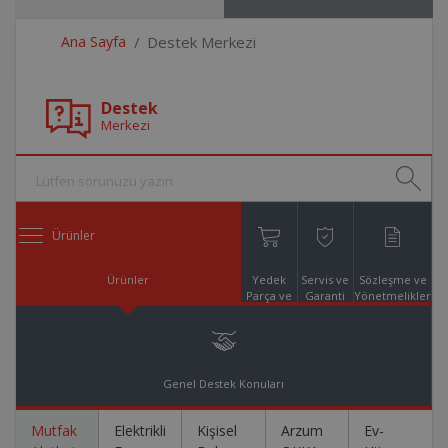
Ana Sayfa
Destek Merkezi
Destek
Merkezi
Ürünler
Ürünler
Yedek
Servis ve
Sözleşme ve
Parça ve
Garanti
Yönetmelikler
Aksesuar
Online
Alışveriş
Genel Destek Konuları
Mutfak
Elektrikli
Kişisel
Arzum
Ev-