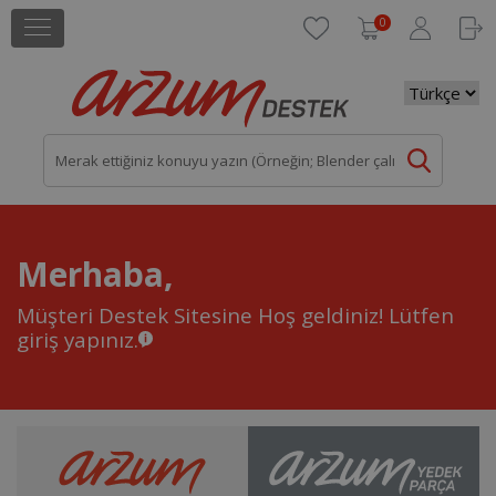
0
Merhaba,
Müşteri Destek Sitesine Hoş geldiniz!
Lütfen
giriş yapınız.