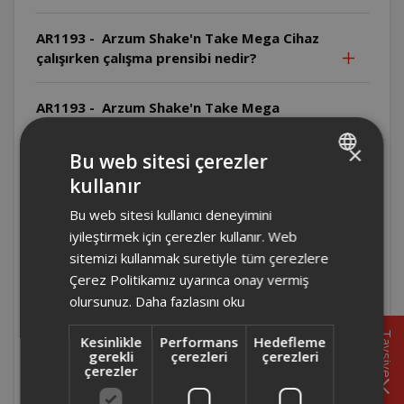
AR1193 - Arzum Shake'n Take Mega Cihaz
çalışırken çalışma prensibi nedir?
AR1193 - Arzum Shake'n Take Mega
Cihazın yiyecek-su oranı nedir?
×
Bu web sitesi çerezler
AR1193 - Arzum Shake'n Take Mega
kullanır
TURKISH
Temizlikte hangi malzemeler
Bu web sitesi kullanıcı deneyimini
kullanılmamalıdır?
ENGLISH
iyileştirmek için çerezler kullanır. Web
sitemizi kullanmak suretiyle tüm çerezlere
AR1193 - Arzum Shake'n Take Mega Bıçak
Çerez Politikamız uyarınca onay vermiş
nasıl temizlenmelidir?
olursunuz.
Daha fazlasını oku
AR1193 - Arzum Shake'n Take Mega
Tavsiye
Kesinlikle
Performans
Hedefleme
Temizlik öncesi ne yapılmalıdır?
gerekli
çerezleri
çerezleri
çerezler