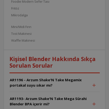
Foodie Modern Sefer Tası
Fritöz
Mikrodalga
Mini/Midi Fırın
Tost Makinesi
Waffle Makinesi
Kişisel Blender Hakkında Sıkça
Sorulan Sorular
AR1196 - Arzum Shake'N Take Megamix
portakal suyu sıkar mı?
AR1193- Arzum Shake'N Take Mega Sürahi
Blender BPA içerir mi?