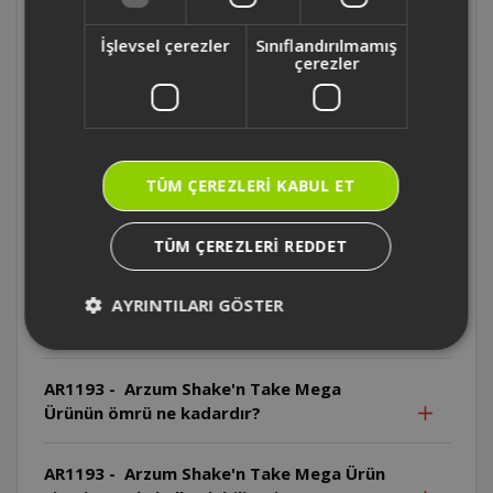
AR1193 - Arzum Shake'n Take Mega Hangi
parçalar bulaşık makinesinde yıkanamaz?
İşlevsel çerezler
Sınıflandırılmamış
çerezler
AR1193 - Arzum Shake'n Take Mega Motor
gövdesi bulaşık makinesinde yıkanabilir
mi?
TÜM ÇEREZLERI KABUL ET
AR1193 - Arzum Shake'n Take Mega Motor
gövdesi suya daldırılabilir mi?
TÜM ÇEREZLERI REDDET
AR1193 - Arzum Shake'n Take Mega
Bıçaklar neden özellikle dikkatli
AYRINTILARI GÖSTER
kullanılmalıdır?
AR1193 - Arzum Shake'n Take Mega
Ürünün ömrü ne kadardır?
AR1193 - Arzum Shake'n Take Mega Ürün