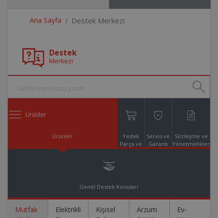
Ana Sayfa
Destek Merkezi
Destek
Merkezi
Ürünler
Ürünler
Yedek
Servis ve
Sözleşme ve
Parça ve
Garanti
Yönetmelikler
Aksesuar
Online
Alışveriş
Genel Destek Konuları
Mutfak
Elektrikli
Kişisel
Arzum
Ev-