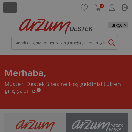
0
Merhaba,
Müşteri Destek Sitesine Hoş geldiniz!
Lütfen
giriş yapınız.