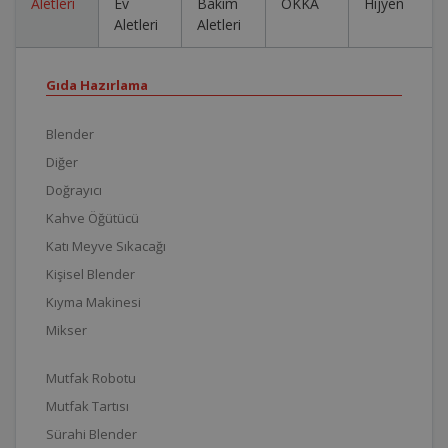
Aletleri
Ev
Bakım
OKKA
Hijyen
Aletleri
Aletleri
Gıda Hazırlama
Blender
Diğer
Doğrayıcı
Kahve Öğütücü
Katı Meyve Sıkacağı
Kişisel Blender
Kıyma Makinesi
Mikser
Mutfak Robotu
Mutfak Tartısı
Sürahi Blender