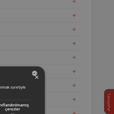
×
TURKISH
lanmak suretiyle
ENGLISH
Tavsiye
nıflandırılmamış
çerezler