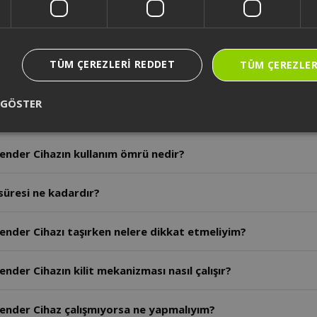
ender Cihazın bıçakları paslanır mı?
TÜM ÇEREZLERI REDDET
TÜM ÇEREZLER
lender Sadece katı malzeme koyabilir miyim?
 GÖSTER
ender Cihazla buz kırabilir miyim?
lender Cihazın kullanım ömrü nedir?
üresi ne kadardır?
ender Cihazı taşırken nelere dikkat etmeliyim?
nder Cihazın kilit mekanizması nasıl çalışır?
lender Cihaz çalışmıyorsa ne yapmalıyım?