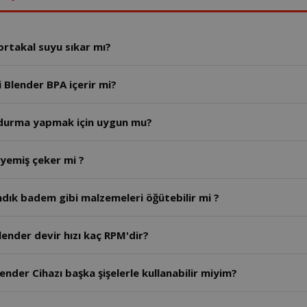
rtakal suyu sıkar mı?
AR1193- Arzum Shake'N Take Mega Sürahi Blender BPA içerir mi?
ondurma yapmak için uygun mu?
uyemiş çeker mi ?
ık badem gibi malzemeleri öğütebilir mi ?
lender devir hızı kaç RPM'dir?
nder Cihazı başka şişelerle kullanabilir miyim?