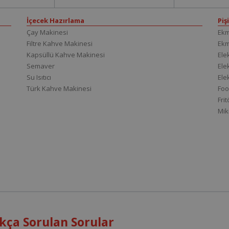
İçecek Hazırlama
Piş
Çay Makinesi
Ekm
Filtre Kahve Makinesi
Ek
Kapsüllü Kahve Makinesi
Elek
Semaver
Elek
Su Isıtıcı
Ele
Türk Kahve Makinesi
Foo
Fri
Mik
ıkça Sorulan Sorular