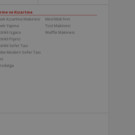
irme ve Kızartma
ek Kızartma Makinesi
Mini/Midi Fırın
mek Yapma
Tost Makinesi
trikli Izgara
Waffle Makinesi
trikli Pişirici
ktrikli Sefer Tası
die Modern Sefer Tası
töz
rodalga