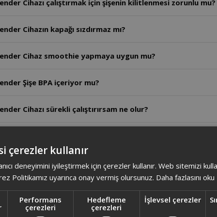
nder Cihazı çalıştırmak için şişenin kilitlenmesi zorunlu mu?
ender Cihazın kapağı sızdırmaz mı?
Blender Cihaz smoothie yapmaya uygun mu?
ender Şişe BPA içeriyor mu?
nder Cihazı sürekli çalıştırırsam ne olur?
ender Cihazı ilk kullanımda yıkamak gerekir mi?
i çerezler kullanır
nder Cihaz çalışırken sesli çalışması normal mi?
anıcı deneyimini iyileştirmek için çerezler kullanır. Web sitemizi kul
ez Politikamız uyarınca onay vermiş olursunuz.
Daha fazlasını oku
der bıçakları çıkarılabilir mi?
Performans
Hedefleme
İşlevsel çerezler
Sı
r
çerezleri
çerezleri
ender Hazneyi çıkarırken nasıl hareket etmeliyim?