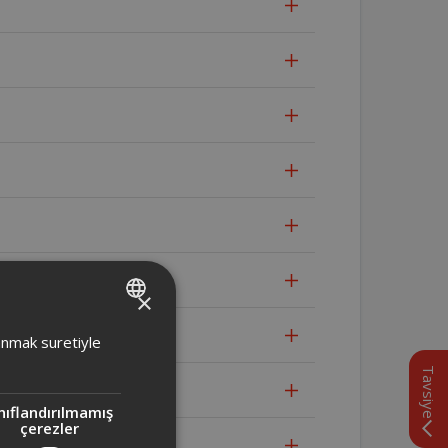
×
TURKISH
lanmak suretiyle
ENGLISH
Tavsiye
nıflandırılmamış
çerezler