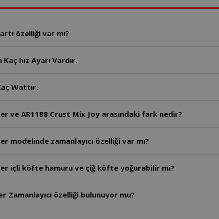
tı özelliği var mı?
Kaç hız Ayarı Vardır.
aç Wattır.
er ve AR1188 Crust Mix Joy arasındaki fark nedir?
r modelinde zamanlayıcı özelliği var mı?
r içli köfte hamuru ve çiğ köfte yoğurabilir mi?
AR1189- Arzum Crust Mix Lite Stand Mikser Zamanlayıcı özelliği bulunuyor mu?