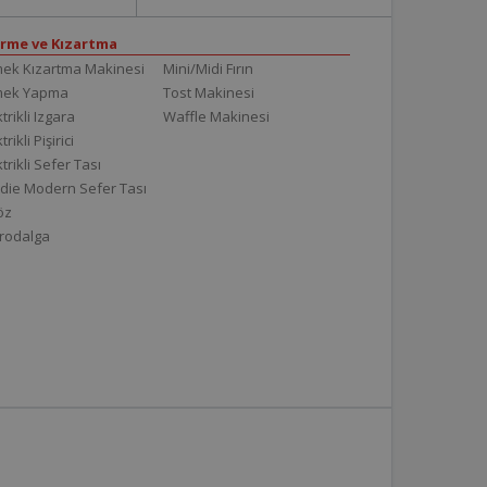
irme ve Kızartma
ek Kızartma Makinesi
Mini/Midi Fırın
mek Yapma
Tost Makinesi
trikli Izgara
Waffle Makinesi
trikli Pişirici
ktrikli Sefer Tası
die Modern Sefer Tası
töz
rodalga