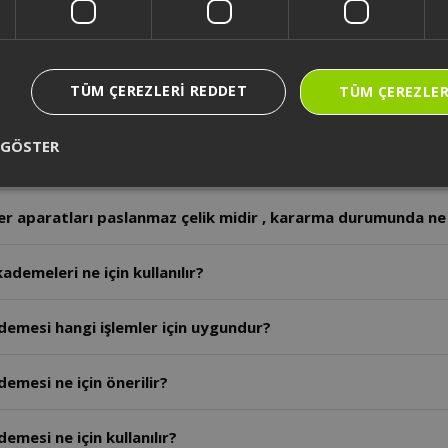
r aparatları bulaşık makinesinde yıkanabilir mi?
TÜM ÇEREZLERI REDDET
TÜM ÇEREZLER
r çırpıcıların malzemesi nedir?
 GÖSTER
erin ana gövde malzemesi nedir ?
r aparatları paslanmaz çelik midir , kararma durumunda ne 
demeleri ne için kullanılır?
demesi hangi işlemler için uygundur?
emesi ne için önerilir?
emesi ne için kullanılır?