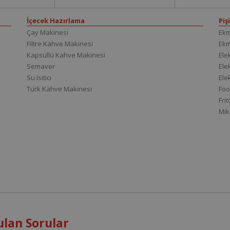
İçecek Hazırlama
Piş
Çay Makinesi
Ekm
Filtre Kahve Makinesi
Ek
Kapsüllü Kahve Makinesi
Elek
Semaver
Elek
Su Isıtıcı
Ele
Türk Kahve Makinesi
Foo
Fri
Mik
ulan Sorular