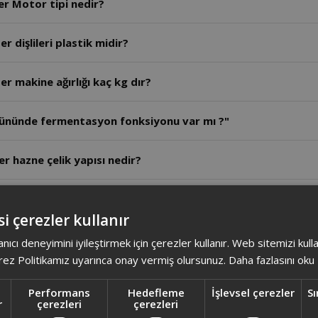
AR1189- Arzum Crust Mix Lite Stand Mikser Motor tipi nedir?
 dişlileri plastik midir?
r makine ağırlığı kaç kg dır?
ününde fermentasyon fonksiyonu var mı ?"
 hazne çelik yapısı nedir?
en fazla ne kadar süre çalıştırılabilir?
i çerezler kullanır
r haznesi kaç litredir?
anıcı deneyimini iyileştirmek için çerezler kullanır. Web sitemizi kul
ez Politikamız uyarınca onay vermiş olursunuz.
Daha fazlasını oku
 ürün ağırlığı nedir?
Performans
Hedefleme
İşlevsel çerezler
Sı
r
çerezleri
çerezleri
er kaç wattır?