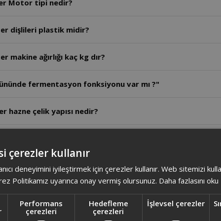
AR1189- Arzum Crust Mix Lite Stand Mikser Motor tipi nedir?
 dişlileri plastik midir?
r makine ağırlığı kaç kg dır?
ününde fermentasyon fonksiyonu var mı ?"
 hazne çelik yapısı nedir?
en fazla ne kadar süre çalıştırılabilir?
i çerezler kullanır
r haznesi kaç litredir?
anıcı deneyimini iyileştirmek için çerezler kullanır. Web sitemizi kul
ez Politikamız uyarınca onay vermiş olursunuz.
Daha fazlasını oku
 ürün ağırlığı nedir?
Performans
Hedefleme
İşlevsel çerezler
Sı
r
çerezleri
çerezleri
er kaç wattır?