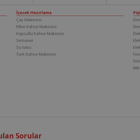
İçecek Hazırlama
Piş
Çay Makinesi
Ekm
Filtre Kahve Makinesi
Ek
Kapsüllü Kahve Makinesi
Elek
Semaver
Elek
Su Isıtıcı
Ele
Türk Kahve Makinesi
Foo
Fri
Mik
ulan Sorular