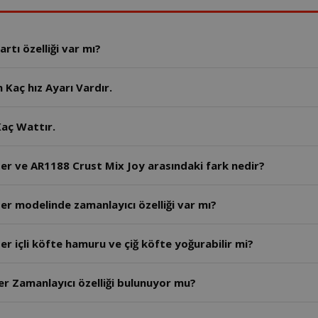
tı özelliği var mı?
Kaç hız Ayarı Vardır.
aç Wattır.
er ve AR1188 Crust Mix Joy arasındaki fark nedir?
r modelinde zamanlayıcı özelliği var mı?
r içli köfte hamuru ve çiğ köfte yoğurabilir mi?
AR1189- Arzum Crust Mix Lite Stand Mikser Zamanlayıcı özelliği bulunuyor mu?