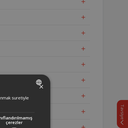
×
TURKISH
lanmak suretiyle
ENGLISH
Tavsiye
nıflandırılmamış
çerezler