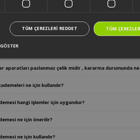
r aparatları bulaşık makinesinde yıkanabilir mi?
TÜM ÇEREZLERI REDDET
TÜM ÇEREZLER
r çırpıcıların malzemesi nedir?
 GÖSTER
erin ana gövde malzemesi nedir ?
r aparatları paslanmaz çelik midir , kararma durumunda ne 
demeleri ne için kullanılır?
demesi hangi işlemler için uygundur?
emesi ne için önerilir?
emesi ne için kullanılır?