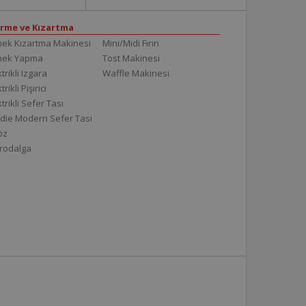
irme ve Kızartma
ek Kızartma Makinesi
Mini/Midi Fırın
mek Yapma
Tost Makinesi
trikli Izgara
Waffle Makinesi
trikli Pişirici
ktrikli Sefer Tası
die Modern Sefer Tası
töz
rodalga