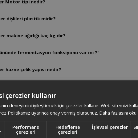
AR1189- Arzum Crust Mix Lite Stand Mikser Motor tipi nedir?
 dişlileri plastik midir?
r makine ağırlığı kaç kg dır?
ününde fermentasyon fonksiyonu var mı ?"
 hazne çelik yapısı nedir?
en fazla ne kadar süre çalıştırılabilir?
i çerezler kullanır
r haznesi kaç litredir?
anıcı deneyimini iyileştirmek için çerezler kullanır. Web sitemizi kul
ez Politikamız uyarınca onay vermiş olursunuz.
Daha fazlasını oku
 ürün ağırlığı nedir?
Performans
Hedefleme
İşlevsel çerezler
Sı
r
çerezleri
çerezleri
er kaç wattır?