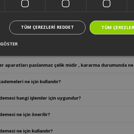
r aparatları bulaşık makinesinde yıkanabilir mi?
TÜM ÇEREZLERI REDDET
TÜM ÇEREZLER
r çırpıcıların malzemesi nedir?
 GÖSTER
erin ana gövde malzemesi nedir ?
r aparatları paslanmaz çelik midir , kararma durumunda ne 
demeleri ne için kullanılır?
demesi hangi işlemler için uygundur?
emesi ne için önerilir?
emesi ne için kullanılır?