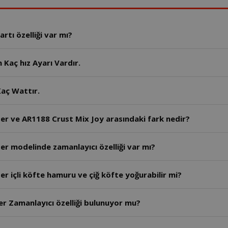
tı özelliği var mı?
Kaç hız Ayarı Vardır.
aç Wattır.
er ve AR1188 Crust Mix Joy arasındaki fark nedir?
r modelinde zamanlayıcı özelliği var mı?
r içli köfte hamuru ve çiğ köfte yoğurabilir mi?
AR1189- Arzum Crust Mix Lite Stand Mikser Zamanlayıcı özelliği bulunuyor mu?