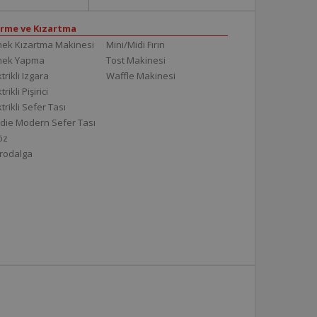
irme ve Kızartma
ek Kızartma Makinesi
Mini/Midi Fırın
mek Yapma
Tost Makinesi
trikli Izgara
Waffle Makinesi
trikli Pişirici
ktrikli Sefer Tası
die Modern Sefer Tası
töz
rodalga