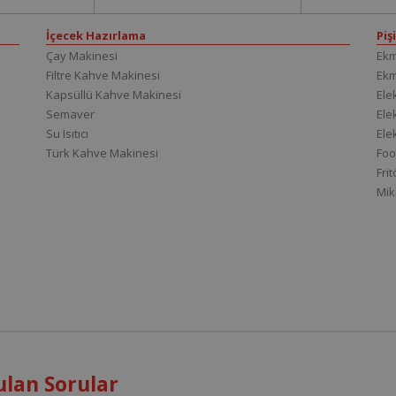
İçecek Hazırlama
Piş
Çay Makinesi
Ekm
Filtre Kahve Makinesi
Ek
Kapsüllü Kahve Makinesi
Elek
Semaver
Elek
Su Isıtıcı
Ele
Türk Kahve Makinesi
Foo
Fri
Mik
ulan Sorular