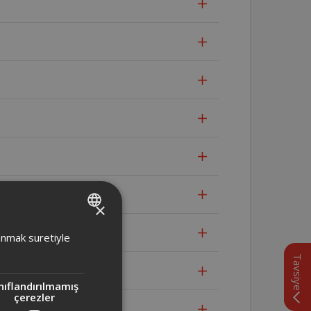
×
TURKISH
lanmak suretiyle
ENGLISH
Tavsiye
nıflandırılmamış
çerezler