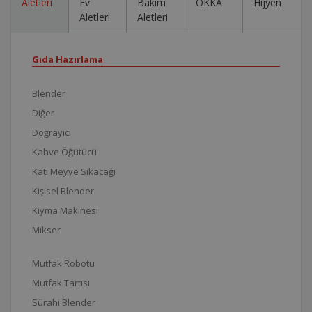
Aletleri
Ev
Bakım
OKKA
Hijyen
Aletleri
Aletleri
Gıda Hazırlama
Blender
Diğer
Doğrayıcı
Kahve Öğütücü
Katı Meyve Sıkacağı
Kişisel Blender
Kıyma Makinesi
Mikser
Mutfak Robotu
Mutfak Tartısı
Sürahi Blender