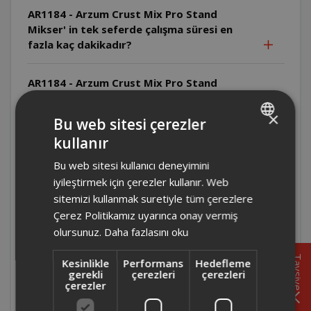
AR1184 - Arzum Crust Mix Pro Stand
Mikser' in tek seferde çalışma süresi en
fazla kaç dakikadır?
AR1184 - Arzum Crust Mix Pro Stand
Mikser' in maksimum un kapasitesi nedir?
×
Bu web sitesi çerezler
AR1184 - Arzum Crust Mix Pro Stand
kullanır
TURKISH
Mikser' in kullanım ömrü kaç yıldır?
Bu web sitesi kullanıcı deneyimini
ENGLISH
iyileştirmek için çerezler kullanır. Web
AR1184 - Arzum Crust Mix Pro Stand
sitemizi kullanmak suretiyle tüm çerezlere
Mikser' in hız kademesi kaçtır?
Çerez Politikamız uyarınca onay vermiş
olursunuz.
Daha fazlasını oku
AR1184 - Arzum Crust Mix Pro Stand
Mikser' in dijital ekranı dokunmatik midir?
Tavsiye
Kesinlikle
Performans
Hedefleme
gerekli
çerezleri
çerezleri
çerezler
AR1184 - Arzum Crust Mix Pro Stand