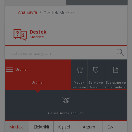
Ana Sayfa
Destek Merkezi
Destek
Merkezi
Ürünler
Ürünler
Yedek
Servis ve
Sözleşme ve
Parça ve
Garanti
Yönetmelikler
Aksesuar
Online
Alışveriş
Genel Destek Konuları
Mutfak
Elektrikli
Kişisel
Arzum
Ev-