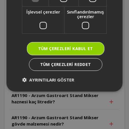
Mikser haznesi hangi malzemeden
yapılmıştır?
İşlevsel çerezler
Sınıflandırılmamış
çerezler
AR1190 - Arzum Gastroart Stand Mikser'in
aparatları hangi malzemeden üretilmiştir?
AR1190 - Arzum Gastroart Stand Mikser
TÜM ÇEREZLERI KABUL ET
ürün ağırlığı nedir?
TÜM ÇEREZLERI REDDET
AR1190 - Arzum Gastroart Stand Mikser 'in
aparatları bulaşık makinesinde yıkanabilir
mi?
AYRINTILARI GÖSTER
AR1190 - Arzum Gastroart Stand Mikser
haznesi kaç litredir?
AR1190 - Arzum Gastroart Stand Mikser
gövde malzemesi nedir?