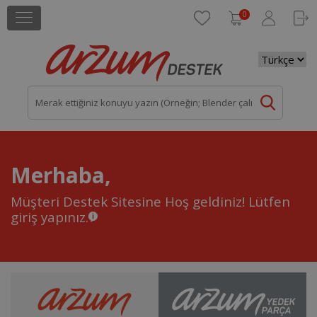
0
Merhaba,
Müşteri Destek Sitesine Hoş geldiniz!
Lütfen
giriş yapınız.