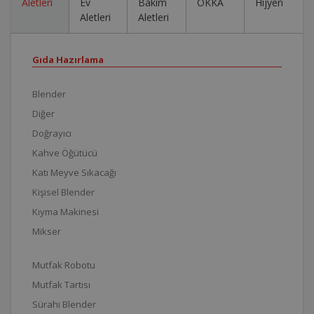
Aletleri
Ev
Bakım
OKKA
Hijyen
Aletleri
Aletleri
Gıda Hazırlama
Blender
Diğer
Doğrayıcı
Kahve Öğütücü
Katı Meyve Sıkacağı
Kişisel Blender
Kıyma Makinesi
Mikser
Mutfak Robotu
Mutfak Tartısı
Sürahi Blender