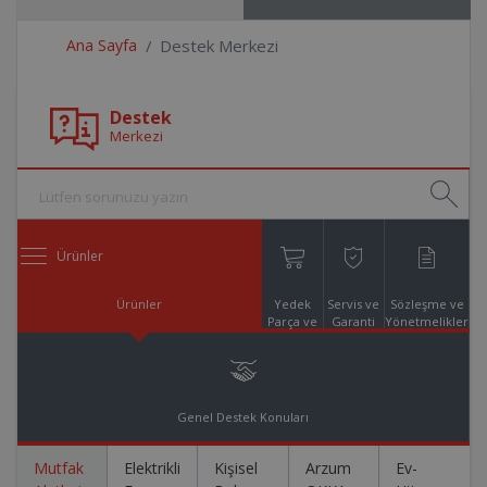
Ana Sayfa
Destek Merkezi
Destek
Merkezi
Ürünler
Ürünler
Yedek
Servis ve
Sözleşme ve
Parça ve
Garanti
Yönetmelikler
Aksesuar
Online
Alışveriş
Genel Destek Konuları
Mutfak
Elektrikli
Kişisel
Arzum
Ev-