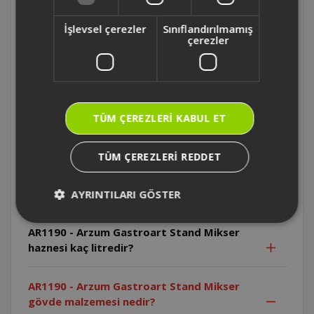
Mikser haznesi hangi malzemeden
yapılmıştır?
İşlevsel çerezler
Sınıflandırılmamış
çerezler
AR1190 - Arzum Gastroart Stand Mikser'in
aparatları hangi malzemeden üretilmiştir?
AR1190 - Arzum Gastroart Stand Mikser
TÜM ÇEREZLERI KABUL ET
ürün ağırlığı nedir?
TÜM ÇEREZLERI REDDET
AR1190 - Arzum Gastroart Stand Mikser 'in
aparatları bulaşık makinesinde yıkanabilir
mi?
AYRINTILARI GÖSTER
AR1190 - Arzum Gastroart Stand Mikser
haznesi kaç litredir?
AR1190 - Arzum Gastroart Stand Mikser
gövde malzemesi nedir?