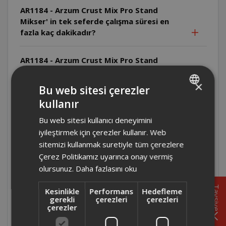
AR1184 - Arzum Crust Mix Pro Stand
Mikser' in tek seferde çalışma süresi en
fazla kaç dakikadır?
AR1184 - Arzum Crust Mix Pro Stand
Mikser' in maksimum un kapasitesi nedir?
×
Bu web sitesi çerezler
AR1184 - Arzum Crust Mix Pro Stand
kullanır
TURKISH
Mikser' in kullanım ömrü kaç yıldır?
Bu web sitesi kullanıcı deneyimini
ENGLISH
iyileştirmek için çerezler kullanır. Web
AR1184 - Arzum Crust Mix Pro Stand
sitemizi kullanmak suretiyle tüm çerezlere
Mikser' in hız kademesi kaçtır?
Çerez Politikamız uyarınca onay vermiş
olursunuz.
Daha fazlasını oku
AR1184 - Arzum Crust Mix Pro Stand
Mikser' in dijital ekranı dokunmatik midir?
Tavsiye
Kesinlikle
Performans
Hedefleme
gerekli
çerezleri
çerezleri
çerezler
AR1184 - Arzum Crust Mix Pro Stand