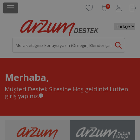
0
Merhaba,
Müşteri Destek Sitesine Hoş geldiniz!
Lütfen
giriş yapınız.