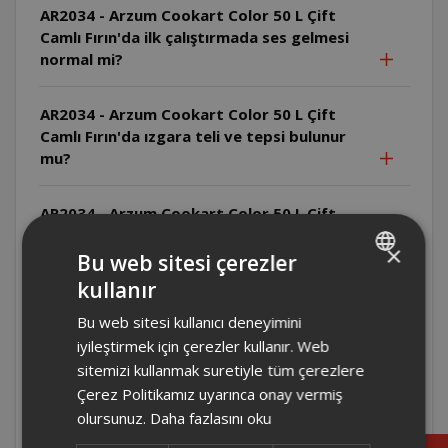
AR2034 - Arzum Cookart Color 50 L Çift
Camlı Fırın'da ilk çalıştırmada ses gelmesi
normal mi?
AR2034 - Arzum Cookart Color 50 L Çift
Camlı Fırın'da ızgara teli ve tepsi bulunur
mu?
AR2034 - Arzum Cookart Color 50 L Çift
Camlı Fırın'da alt taban ve cam kapak
×
çıkarılır mı?
Bu web sitesi çerezler
kullanır
TURKISH
AR2034 - Arzum Cookart Color 50 L Çift
Bu web sitesi kullanıcı deneyimini
ENGLISH
Camlı Fırın zamanlayıcı kullanmadan nasıl
iyileştirmek için çerezler kullanır. Web
çalıştırılır?
sitemizi kullanmak suretiyle tüm çerezlere
Çerez Politikamız uyarınca onay vermiş
AR2034 - Arzum Cookart Color 50 L Çift
olursunuz.
Daha fazlasını oku
Camlı Fırın zamanlayıcı kapalı çalışır mı?