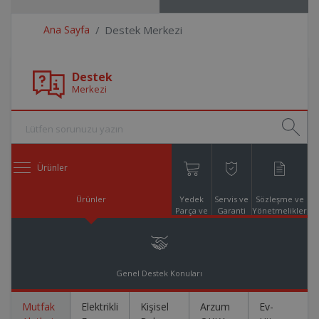
Ana Sayfa
Destek Merkezi
Destek
Merkezi
Ürünler
Ürünler
Yedek
Servis ve
Sözleşme ve
Parça ve
Garanti
Yönetmelikler
Aksesuar
Online
Alışveriş
Genel Destek Konuları
Mutfak
Elektrikli
Kişisel
Arzum
Ev-