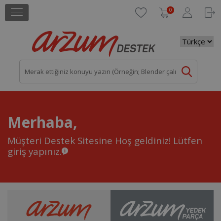
0
Merhaba,
Müşteri Destek Sitesine Hoş geldiniz!
Lütfen
giriş yapınız.