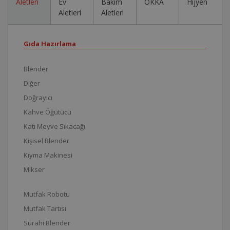
Aletleri
Ev
Bakım
OKKA
Hijyen
Aletleri
Aletleri
Gıda Hazırlama
Blender
Diğer
Doğrayıcı
Kahve Öğütücü
Katı Meyve Sıkacağı
Kişisel Blender
Kıyma Makinesi
Mikser
Mutfak Robotu
Mutfak Tartısı
Sürahi Blender