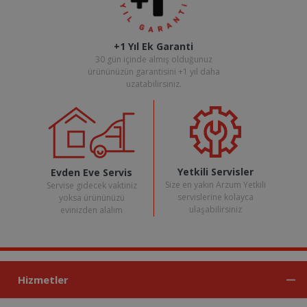
+1 Yıl Ek Garanti
30 gün içinde almış olduğunuz
ürününüzün garantisini +1 yıl daha
uzatabilirsiniz.
Yetkili Servisler
Evden Eve Servis
Size en yakın Arzum Yetkili
Servise gidecek vaktiniz
servislerine kolayca
yoksa ürününüzü
ulaşabilirsiniz
evinizden alalım
Hizmetler