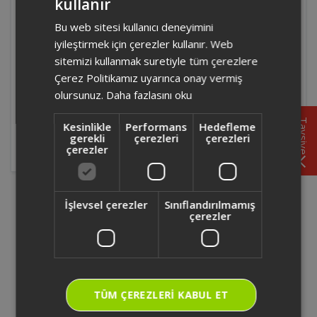
kullanır
TURKISH
Bu web sitesi kullanıcı deneyimini
ENGLISH
Müşteri hizmetleri iletişim bilgisi nedir?
iyileştirmek için çerezler kullanır. Web
sitemizi kullanmak suretiyle tüm çerezlere
Müşteri hizmetlerine yazmak istiyorum. Ne
Çerez Politikamız uyarınca onay vermiş
yapabilirim?
olursunuz.
Daha fazlasını oku
Tavsiye
Müşteri Hizmetlerimize iletişim formumuzu kullanarak
Kesinlikle
Performans
Hedefleme
gerekli
çerezleri
çerezleri
yazabilirsiniz. Size en kısa sürede döneceğiz.
çerezler
İşlevsel çerezler
Sınıflandırılmamış
çerezler
+1 Yıl Ek Garanti
30 gün içinde almış olduğunuz
TÜM ÇEREZLERI KABUL ET
ürününüzün garantisini +1 yıl daha