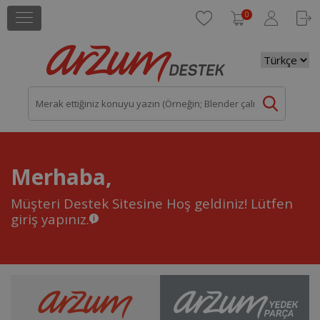
0
Merhaba,
Müşteri Destek Sitesine Hoş geldiniz!
Lütfen
giriş yapınız.