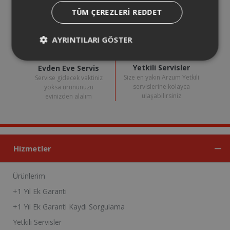
uzatabilirsiniz.
TÜM ÇEREZLERI REDDET
AYRINTILARI GÖSTER
Yetkili Servisler
Evden Eve Servis
Size en yakın Arzum Yetkili
Servise gidecek vaktiniz
servislerine kolayca
yoksa ürününüzü
ulaşabilirsiniz
evinizden alalım
Hizmetler
Ürünlerim
+1 Yıl Ek Garanti
+1 Yıl Ek Garanti Kaydı Sorgulama
Yetkili Servisler