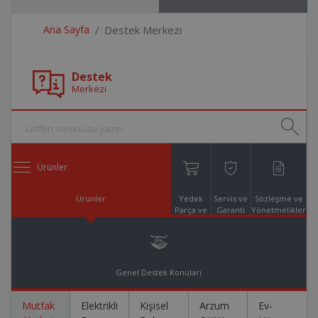
Ana Sayfa
Destek Merkezi
Destek
Merkezi
Ürünler
Ürünler
Yedek
Servis ve
Sözleşme ve
Parça ve
Garanti
Yönetmelikler
Aksesuar
Online
Alışveriş
Genel Destek Konuları
Mutfak
Elektrikli
Kişisel
Arzum
Ev-