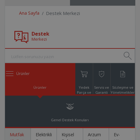
Ana Sayfa
Destek Merkezi
Destek
Merkezi
Ürünler
Ürünler
Yedek
Servis ve
Sözleşme ve
Parça ve
Garanti
Yönetmelikler
Aksesuar
Online
Alışveriş
Genel Destek Konuları
Mutfak
Elektrikli
Kişisel
Arzum
Ev-