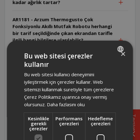
kadar ağırlık tartar?
AR1181 - Arzum Thermogusto Çok
Fonksiyonlu Akıllı Mutfak Robotu herhangi
bir tarif seçildiğinde çıkan ekrandan tarifle
ilgili hangi bilgilere ulaşılabilir?
×
Bu web sitesi çerezler
AR1181 - Arzum Thermogusto Çok
kullanır
Fonksiyonlu Akıllı Mutfak Robotu
TURKISH
maksimum kaç devir hızında çalışır?
Bu web sitesi kullanıcı deneyimini
ENGLISH
iyileştirmek için çerezler kullanır. Web
AR1181 - Arzum Thermogusto Çok
sitemizi kullanmak suretiyle tüm çerezlere
Fonksiyonlu Akıllı Mutfak Robotu'nun
Çerez Politikamız uyarınca onay vermiş
aksesuarları nelerdir?
olursunuz.
Daha fazlasını oku
Tavsiye
Kesinlikle
Performans
Hedefleme
AR1181 - Arzum Thermogusto Çok
gerekli
çerezleri
çerezleri
Fonksiyonlu Akıllı Mutfak Robot'nun tarif
çerezler
görsellerinin üzerinde hangi bilgilere
ulaşılabilir?