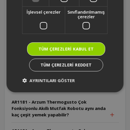
İşlevsel çerezler
Sınıflandırılmamış
AR1181 - Arzum Thermogusto Çok
çerezler
Fonksiyonlu Akıllı Mutfak Robotu'nun ana
ekranında neler vardır?
AR1181 - Arzum Thermogusto Çok
TÜM ÇEREZLERI KABUL ET
Fonksiyonlu Akıllı Mutfak Robotu'nun
otomatik programları nelerdir?
TÜM ÇEREZLERI REDDET
AR1181 - Arzum Thermogusto Çok
Fonksiyonlu Akıllı Mutfak Robotu'nun
AYRINTILARI GÖSTER
haznesi kaç litredir?
AR1181 - Arzum Thermogusto Çok
Fonksiyonlu Akıllı Mutfak Robotu aynı anda
kaç çeşit yemek yapabilir?