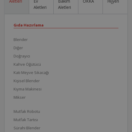
Aletleri
Ev
Bakım
OKKA
Hijyen
Aletleri
Aletleri
Gıda Hazırlama
Blender
Diğer
Doğrayıcı
Kahve Öğütücü
Katı Meyve Sıkacağı
Kişisel Blender
Kıyma Makinesi
Mikser
Mutfak Robotu
Mutfak Tartısı
Sürahi Blender