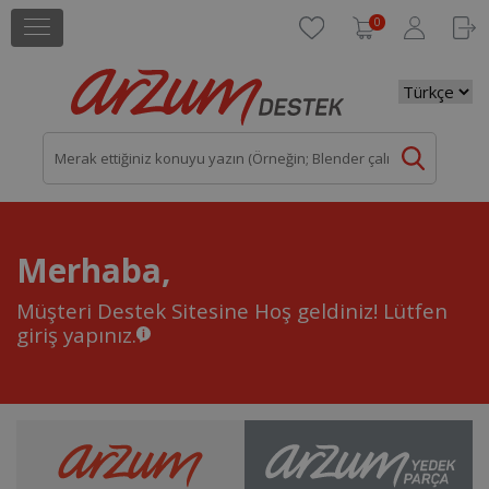
0
Merhaba,
Müşteri Destek Sitesine Hoş geldiniz!
Lütfen
giriş yapınız.