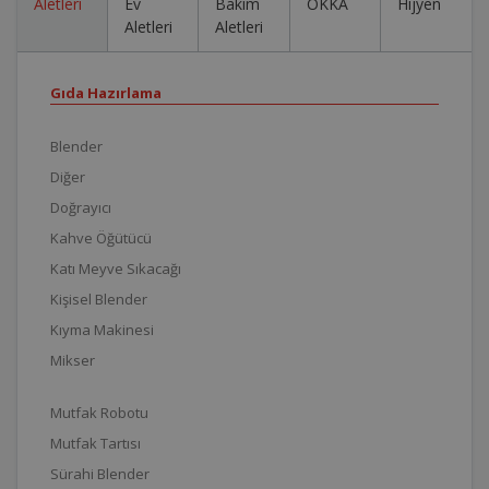
Aletleri
Ev
Bakım
OKKA
Hijyen
Aletleri
Aletleri
Gıda Hazırlama
Blender
Diğer
Doğrayıcı
Kahve Öğütücü
Katı Meyve Sıkacağı
Kişisel Blender
Kıyma Makinesi
Mikser
Mutfak Robotu
Mutfak Tartısı
Sürahi Blender