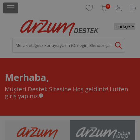
0
Merhaba,
Müşteri Destek Sitesine Hoş geldiniz!
Lütfen
giriş yapınız.