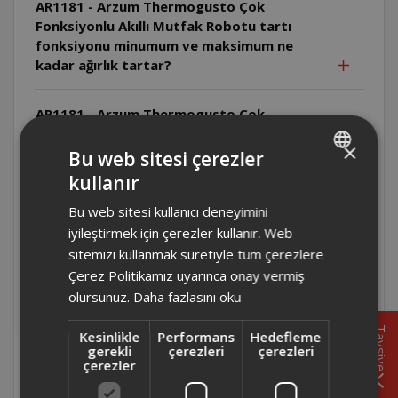
AR1181 - Arzum Thermogusto Çok
Fonksiyonlu Akıllı Mutfak Robotu tartı
fonksiyonu minumum ve maksimum ne
kadar ağırlık tartar?
AR1181 - Arzum Thermogusto Çok
Fonksiyonlu Akıllı Mutfak Robotu herhangi
×
bir tarif seçildiğinde çıkan ekrandan tarifle
Bu web sitesi çerezler
ilgili hangi bilgilere ulaşılabilir?
kullanır
TURKISH
Bu web sitesi kullanıcı deneyimini
ENGLISH
AR1181 - Arzum Thermogusto Çok
iyileştirmek için çerezler kullanır. Web
Fonksiyonlu Akıllı Mutfak Robotu
sitemizi kullanmak suretiyle tüm çerezlere
maksimum kaç devir hızında çalışır?
Çerez Politikamız uyarınca onay vermiş
olursunuz.
Daha fazlasını oku
AR1181 - Arzum Thermogusto Çok
Fonksiyonlu Akıllı Mutfak Robotu'nun
Tavsiye
Kesinlikle
Performans
Hedefleme
aksesuarları nelerdir?
gerekli
çerezleri
çerezleri
çerezler
AR1181 - Arzum Thermogusto Çok