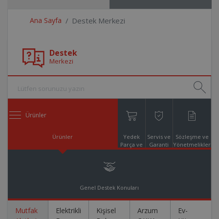
Ana Sayfa
Destek Merkezi
Destek
Merkezi
Ürünler
Ürünler
Yedek
Servis ve
Sözleşme ve
Parça ve
Garanti
Yönetmelikler
Aksesuar
Online
Alışveriş
Genel Destek Konuları
Mutfak
Elektrikli
Kişisel
Arzum
Ev-