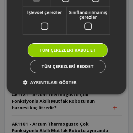
Fonksiyonlu Akıllı Mutfak Robot'nun tarif
İşlevsel çerezler
Sınıflandırılmamış
görsellerinin üzerinde hangi bilgilere
çerezler
ulaşılabilir?
AR1181 - Arzum Thermogusto Çok
Fonksiyonlu Akıllı Mutfak Robotu'nun ana
ekranında neler vardır?
TÜM ÇEREZLERI KABUL ET
AR1181 - Arzum Thermogusto Çok
TÜM ÇEREZLERI REDDET
Fonksiyonlu Akıllı Mutfak Robotu'nun
otomatik programları nelerdir?
AYRINTILARI GÖSTER
AR1181 - Arzum Thermogusto Çok
Fonksiyonlu Akıllı Mutfak Robotu'nun
haznesi kaç litredir?
AR1181 - Arzum Thermogusto Çok
Fonksiyonlu Akıllı Mutfak Robotu aynı anda