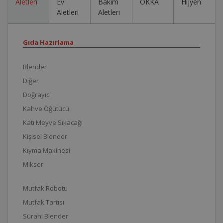
Aletleri
Ev
Bakım
OKKA
Hijyen
Aletleri
Aletleri
Gıda Hazırlama
Blender
Diğer
Doğrayıcı
Kahve Öğütücü
Katı Meyve Sıkacağı
Kişisel Blender
Kıyma Makinesi
Mikser
Mutfak Robotu
Mutfak Tartısı
Sürahi Blender