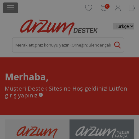
0
Merhaba,
Müşteri Destek Sitesine Hoş geldiniz!
Lütfen
giriş yapınız.