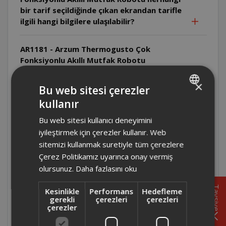
bir tarif seçildiğinde çıkan ekrandan tarifle
ilgili hangi bilgilere ulaşılabilir?
AR1181 - Arzum Thermogusto Çok
Fonksiyonlu Akıllı Mutfak Robotu
maksimum kaç devir hızında çalışır?
×
Bu web sitesi çerezler
AR1181 - Arzum Thermogusto Çok
kullanır
TURKISH
Fonksiyonlu Akıllı Mutfak Robotu'nun
Bu web sitesi kullanıcı deneyimini
aksesuarları nelerdir?
ENGLISH
iyileştirmek için çerezler kullanır. Web
sitemizi kullanmak suretiyle tüm çerezlere
AR1181 - Arzum Thermogusto Çok
Çerez Politikamız uyarınca onay vermiş
Fonksiyonlu Akıllı Mutfak Robot'nun tarif
olursunuz.
Daha fazlasını oku
görsellerinin üzerinde hangi bilgilere
ulaşılabilir?
Tavsiye
Kesinlikle
Performans
Hedefleme
gerekli
çerezleri
çerezleri
çerezler
AR1181 - Arzum Thermogusto Çok
Fonksiyonlu Akıllı Mutfak Robotu'nun ana