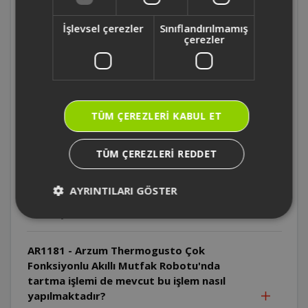
ekranında neler vardır?
İşlevsel çerezler
Sınıflandırılmamış
çerezler
AR1181 - Arzum Thermogusto Çok
Fonksiyonlu Akıllı Mutfak Robotu'nun
otomatik programları nelerdir?
AR1181 - Arzum Thermogusto Çok
TÜM ÇEREZLERI KABUL ET
Fonksiyonlu Akıllı Mutfak Robotu'nun
haznesi kaç litredir?
TÜM ÇEREZLERI REDDET
AR1181 - Arzum Thermogusto Çok
AYRINTILARI GÖSTER
Fonksiyonlu Akıllı Mutfak Robotu aynı anda
kaç çeşit yemek yapabilir?
AR1181 - Arzum Thermogusto Çok
Fonksiyonlu Akıllı Mutfak Robotu'nda
tartma işlemi de mevcut bu işlem nasıl
yapılmaktadır?