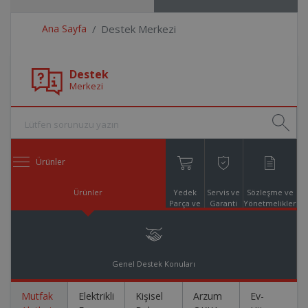
Ana Sayfa
Destek Merkezi
Destek
Merkezi
Ürünler
Ürünler
Yedek
Servis ve
Sözleşme ve
Parça ve
Garanti
Yönetmelikler
Aksesuar
Online
Alışveriş
Genel Destek Konuları
Mutfak
Elektrikli
Kişisel
Arzum
Ev-