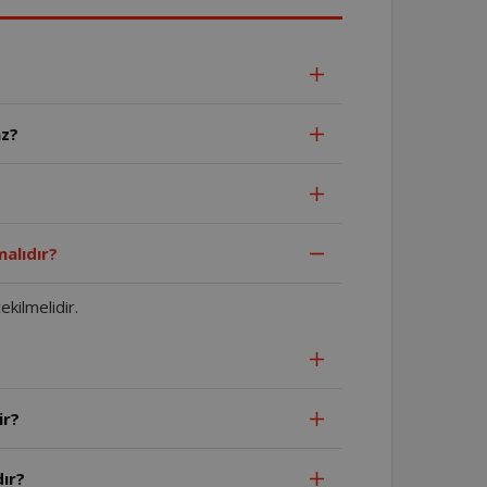
az?
alıdır?
kilmelidir.
ir?
ır?