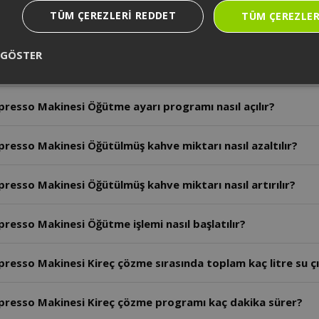
TÜM ÇEREZLERI REDDET
TÜM ÇEREZLER
esso Makinesi Süt haznesi kaç saat buzdolabında saklanab
 GÖSTER
resso Makinesi Demleme ünitesi ne zaman temizlenmelidir
esso Makinesi Öğütme ayarı programı nasıl açılır?
esso Makinesi Öğütülmüş kahve miktarı nasıl azaltılır?
sso Makinesi Öğütülmüş kahve miktarı nasıl artırılır?
sso Makinesi Öğütme işlemi nasıl başlatılır?
esso Makinesi Kireç çözme sırasında toplam kaç litre su ç
resso Makinesi Kireç çözme programı kaç dakika sürer?