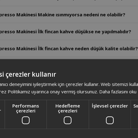
esso Makinesi Makine ısınmıyorsa nedeni ne olabilir?
esso Makinesi İlk fincan kahve düşükse ne yapılmalıdır?
sso Makinesi İlk fincan kahve neden düşük kalite olabilir?
sso Makinesi Makine çalışırken fonksiyon duraklatılabilir
i çerezler kullanır
esso Makinesi Cihaz neden ısı kaynaklarının yakınına konu
anıcı deneyimini iyileştirmek için çerezler kullanır. Web sitemizi kul
ez Politikamız uyarınca onay vermiş olursunuz.
Daha fazlasını oku
esso Makinesi Cihaz neden topraklı prize takılmalıdır?
Performans
Hedefleme
İşlevsel çerezler
Sı
r
çerezleri
çerezleri
esso Makinesi Süt köpüğü miktarı nasıl ayarlanır?
esso Makinesi Süt haznesi çubuğu nasıl temizlenir?