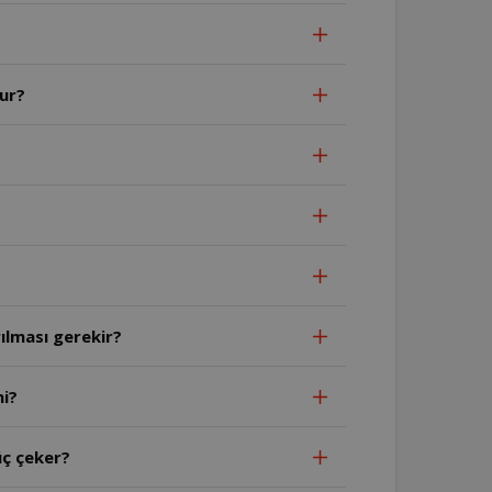
ur?
ılması gerekir?
mi?
ç çeker?