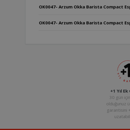
OK0047- Arzum Okka Barista Compact Esp
OK0047- Arzum Okka Barista Compact Espr
+1 Yıl Ek
30 gün içi
olduğunuz 
garantisini 
uzatabili