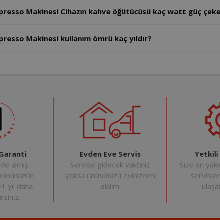
resso Makinesi Cihazın kahve öğütücüsü kaç watt güç çeke
esso Makinesi kullanım ömrü kaç yıldır?
Evden Eve Servis
Yetkili
 Garanti
Servise gidecek vaktiniz
Size en yakı
nde almış
yoksa ürününüzü evinizden
servisle
ürününüzün
alalım
ulaşab
+1 yıl daha
rsiniz.