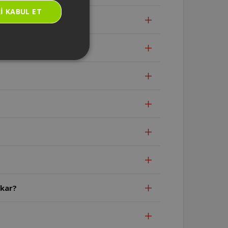
I KABUL ET
ilir?
?
ıkar?