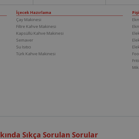
İçecek Hazırlama
Piş
Çay Makinesi
Ekm
Filtre Kahve Makinesi
Ek
Kapsüllü Kahve Makinesi
Elek
Semaver
Elek
Su Isıtıcı
Ele
Türk Kahve Makinesi
Foo
Fri
Mik
ında Sıkça Sorulan Sorular