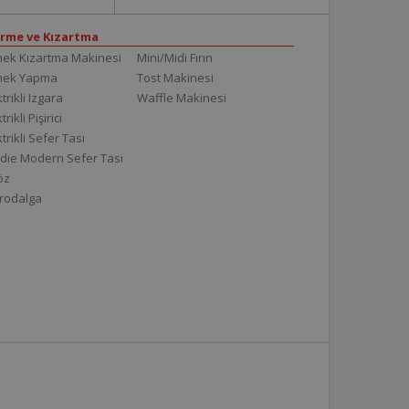
irme ve Kızartma
ek Kızartma Makinesi
Mini/Midi Fırın
mek Yapma
Tost Makinesi
trikli Izgara
Waffle Makinesi
trikli Pişirici
ktrikli Sefer Tası
die Modern Sefer Tası
töz
rodalga