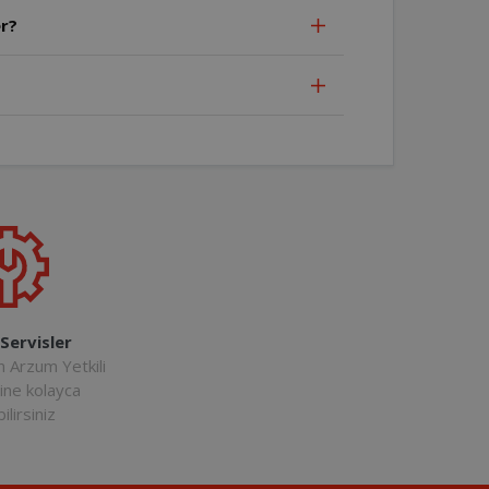
r?
 Servisler
n Arzum Yetkili
rine kolayca
ilirsiniz