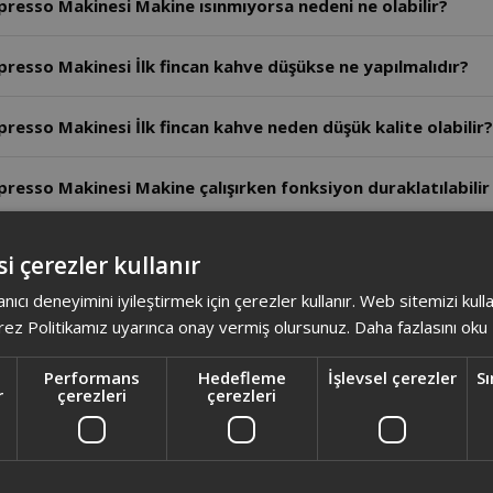
esso Makinesi Makine ısınmıyorsa nedeni ne olabilir?
esso Makinesi İlk fincan kahve düşükse ne yapılmalıdır?
sso Makinesi İlk fincan kahve neden düşük kalite olabilir?
sso Makinesi Makine çalışırken fonksiyon duraklatılabilir
esso Makinesi Cihaz neden ısı kaynaklarının yakınına konu
i çerezler kullanır
anıcı deneyimini iyileştirmek için çerezler kullanır. Web sitemizi kul
esso Makinesi Cihaz neden topraklı prize takılmalıdır?
ez Politikamız uyarınca onay vermiş olursunuz.
Daha fazlasını oku
esso Makinesi Süt köpüğü miktarı nasıl ayarlanır?
Performans
Hedefleme
İşlevsel çerezler
Sı
r
çerezleri
çerezleri
esso Makinesi Süt haznesi çubuğu nasıl temizlenir?
esso Makinesi Süt haznesi kaç saat buzdolabında saklanab