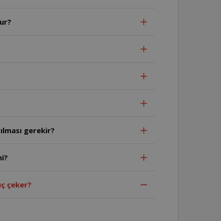
ur?
ılması gerekir?
mi?
ç çeker?