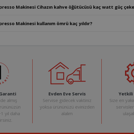
resso Makinesi Cihazın kahve öğütücüsü kaç watt güç çeke
esso Makinesi kullanım ömrü kaç yıldır?
Evden Eve Servis
Yetkili
 Garanti
Servise gidecek vaktiniz
Size en yakı
nde almış
yoksa ürününüzü evinizden
servisle
ürününüzün
alalım
ulaşab
+1 yıl daha
rsiniz.