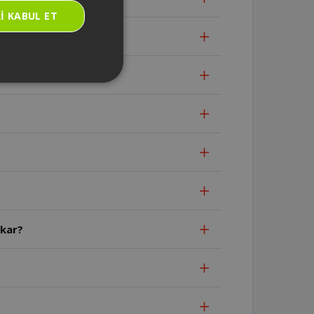
I KABUL ET
?
ıkar?