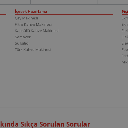
İçecek Hazırlama
Piş
Çay Makinesi
Ekm
Filtre Kahve Makinesi
Ek
Kapsüllü Kahve Makinesi
Elek
Semaver
Elek
Su Isıtıcı
Ele
Türk Kahve Makinesi
Foo
Fri
Mik
ında Sıkça Sorulan Sorular