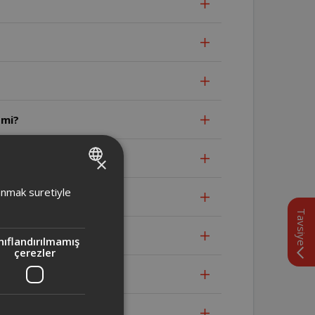
 mi?
lmamalıdır?
×
TURKISH
lanmak suretiyle
ENGLISH
Tavsiye
nıflandırılmamış
çerezler
ilir?