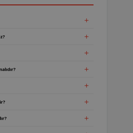
az?
alıdır?
ir?
ır?