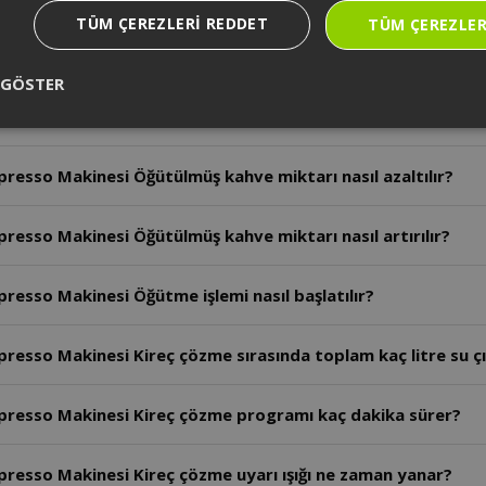
TÜM ÇEREZLERI REDDET
TÜM ÇEREZLER
resso Makinesi Demleme ünitesi ne zaman temizlenmelidir
 GÖSTER
esso Makinesi Öğütme ayarı programı nasıl açılır?
esso Makinesi Öğütülmüş kahve miktarı nasıl azaltılır?
sso Makinesi Öğütülmüş kahve miktarı nasıl artırılır?
sso Makinesi Öğütme işlemi nasıl başlatılır?
esso Makinesi Kireç çözme sırasında toplam kaç litre su ç
resso Makinesi Kireç çözme programı kaç dakika sürer?
esso Makinesi Kireç çözme uyarı ışığı ne zaman yanar?