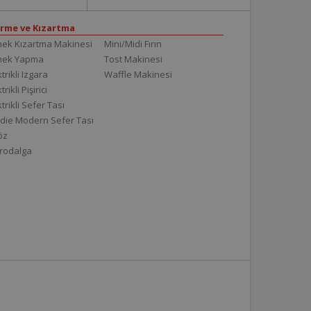
irme ve Kızartma
ek Kızartma Makinesi
Mini/Midi Fırın
mek Yapma
Tost Makinesi
trikli Izgara
Waffle Makinesi
trikli Pişirici
ktrikli Sefer Tası
die Modern Sefer Tası
töz
rodalga