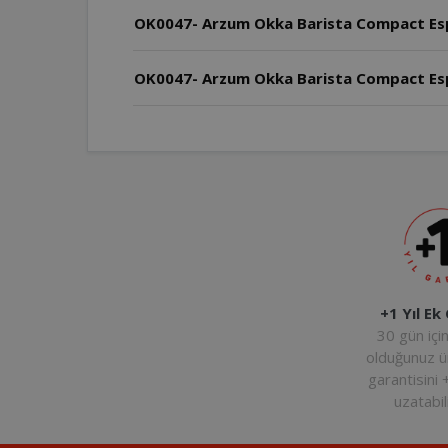
OK0047- Arzum Okka Barista Compact Esp
OK0047- Arzum Okka Barista Compact Espr
+1 Yıl Ek
30 gün içi
olduğunuz 
garantisini 
uzatabili