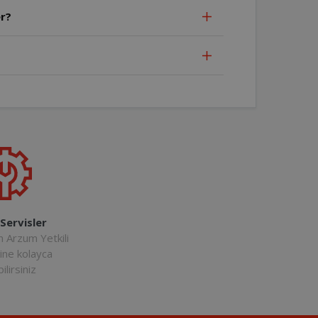
r?
 Servisler
n Arzum Yetkili
rine kolayca
ilirsiniz