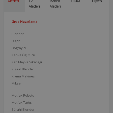
Aletleri
Ev
Bakım
OKKA
Hijyen
Aletleri
Aletleri
Gıda Hazırlama
Blender
Diğer
Doğrayıcı
Kahve Öğütücü
Katı Meyve Sıkacağı
Kişisel Blender
Kıyma Makinesi
Mikser
Mutfak Robotu
Mutfak Tartısı
Sürahi Blender