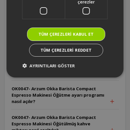
çerezler
OK0047- Arzum Okka Barista Compact
Espresso Makinesi Süt haznesi çubuğu nasıl
temizlenir?
OK0047- Arzum Okka Barista Compact
TÜM ÇEREZLERI KABUL ET
Espresso Makinesi Süt haznesi kaç saat
buzdolabında saklanabilir?
TÜM ÇEREZLERI REDDET
OK0047- Arzum Okka Barista Compact
AYRINTILARI GÖSTER
Espresso Makinesi Demleme ünitesi ne
zaman temizlenmelidir?
OK0047- Arzum Okka Barista Compact
Espresso Makinesi Öğütme ayarı programı
nasıl açılır?
OK0047- Arzum Okka Barista Compact
Espresso Makinesi Öğütülmüş kahve
miktarı nasıl azaltılır?