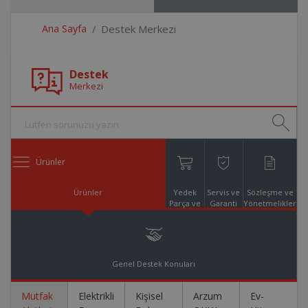
Ana Sayfa
Destek Merkezi
Destek
Merkezi
Ürünler
Ürünler
Yedek
Servis ve
Sözleşme ve
Parça ve
Garanti
Yönetmelikler
Aksesuar
Online
Alışveriş
Genel Destek Konuları
Mutfak
Elektrikli
Kişisel
Arzum
Ev-