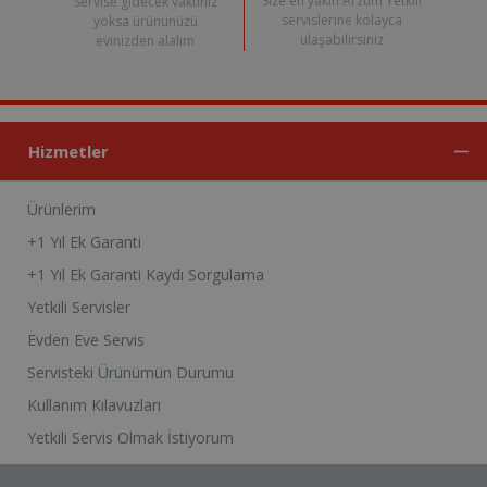
Size en yakın Arzum Yetkili
Servise gidecek vaktiniz
servislerine kolayca
yoksa ürününüzü
ulaşabilirsiniz
evinizden alalım
Hizmetler
Ürünlerim
+1 Yıl Ek Garanti
+1 Yıl Ek Garanti Kaydı Sorgulama
Yetkili Servisler
Evden Eve Servis
Servisteki Ürünümün Durumu
Kullanım Kılavuzları
Yetkili Servis Olmak İstiyorum