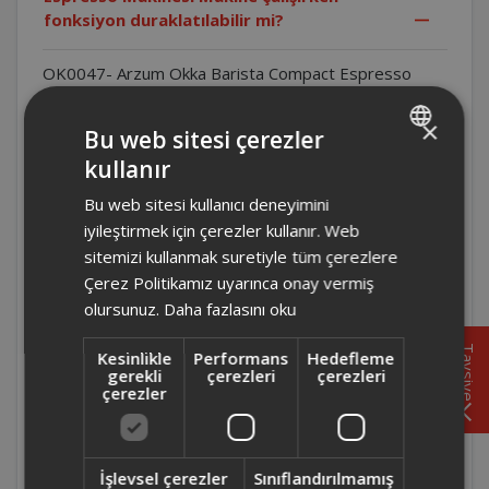
fonksiyon duraklatılabilir mi?
OK0047- Arzum Okka Barista Compact Espresso
Makinesi Makine çalışırken seçili fonksiyona
dokunularak duraklatılabilir.
×
Bu web sitesi çerezler
kullanır
TURKISH
OK0047- Arzum Okka Barista Compact
Espresso Makinesi Cihaz neden ısı
Bu web sitesi kullanıcı deneyimini
ENGLISH
kaynaklarının yakınına konulmamalıdır?
iyileştirmek için çerezler kullanır. Web
sitemizi kullanmak suretiyle tüm çerezlere
OK0047- Arzum Okka Barista Compact
Çerez Politikamız uyarınca onay vermiş
Espresso Makinesi Cihaz neden topraklı
olursunuz.
Daha fazlasını oku
prize takılmalıdır?
Tavsiye
Kesinlikle
Performans
Hedefleme
gerekli
çerezleri
çerezleri
OK0047- Arzum Okka Barista Compact
çerezler
Espresso Makinesi Süt köpüğü miktarı nasıl
ayarlanır?
İşlevsel çerezler
Sınıflandırılmamış