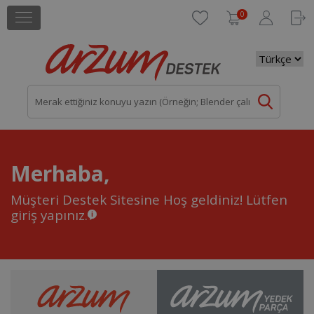
0
Merhaba,
Müşteri Destek Sitesine Hoş geldiniz!
Lütfen
giriş yapınız.