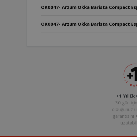
OK0047- Arzum Okka Barista Compact Esp
OK0047- Arzum Okka Barista Compact Espr
+1 Yıl Ek
30 gün içi
olduğunuz 
garantisini 
uzatabili