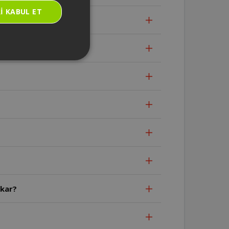
I KABUL ET
ilir?
?
ıkar?