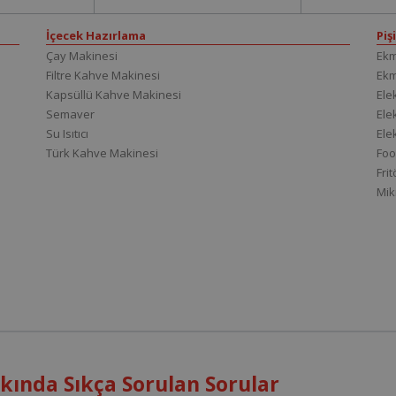
İçecek Hazırlama
Piş
Çay Makinesi
Ekm
Filtre Kahve Makinesi
Ek
Kapsüllü Kahve Makinesi
Elek
Semaver
Elek
Su Isıtıcı
Ele
Türk Kahve Makinesi
Foo
Fri
Mik
ında Sıkça Sorulan Sorular