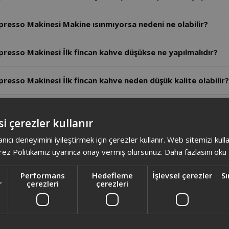
esso Makinesi Makine ısınmıyorsa nedeni ne olabilir?
esso Makinesi İlk fincan kahve düşükse ne yapılmalıdır?
sso Makinesi İlk fincan kahve neden düşük kalite olabilir?
sso Makinesi Makine çalışırken fonksiyon duraklatılabilir
i çerezler kullanır
esso Makinesi Cihaz neden ısı kaynaklarının yakınına konu
anıcı deneyimini iyileştirmek için çerezler kullanır. Web sitemizi kul
ez Politikamız uyarınca onay vermiş olursunuz.
Daha fazlasını oku
esso Makinesi Cihaz neden topraklı prize takılmalıdır?
Performans
Hedefleme
İşlevsel çerezler
Sı
r
çerezleri
çerezleri
esso Makinesi Süt köpüğü miktarı nasıl ayarlanır?
esso Makinesi Süt haznesi çubuğu nasıl temizlenir?