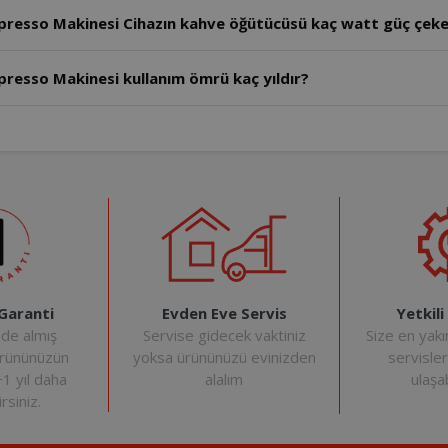
resso Makinesi Cihazın kahve öğütücüsü kaç watt güç çeke
esso Makinesi kullanım ömrü kaç yıldır?
Evden Eve Servis
Yetkili
 Garanti
Servise gidecek vaktiniz
Size en yakı
nde almış
yoksa ürününüzü evinizden
servisle
ürününüzün
alalım
ulaşab
+1 yıl daha
rsiniz.