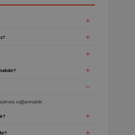
az?
alıdır?
ılması sağlanmalıdır.
ir?
ır?