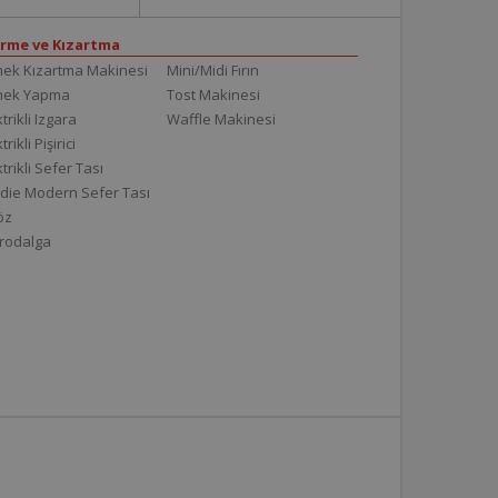
irme ve Kızartma
ek Kızartma Makinesi
Mini/Midi Fırın
mek Yapma
Tost Makinesi
trikli Izgara
Waffle Makinesi
trikli Pişirici
ktrikli Sefer Tası
die Modern Sefer Tası
töz
rodalga