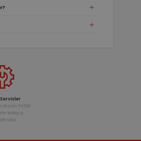
r?
 Servisler
n Arzum Yetkili
rine kolayca
ilirsiniz