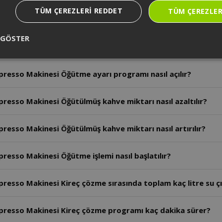
TÜM ÇEREZLERI REDDET
TÜM ÇEREZLER
esso Makinesi Süt haznesi kaç saat buzdolabında saklanab
 GÖSTER
resso Makinesi Demleme ünitesi ne zaman temizlenmelidir
esso Makinesi Öğütme ayarı programı nasıl açılır?
esso Makinesi Öğütülmüş kahve miktarı nasıl azaltılır?
sso Makinesi Öğütülmüş kahve miktarı nasıl artırılır?
sso Makinesi Öğütme işlemi nasıl başlatılır?
esso Makinesi Kireç çözme sırasında toplam kaç litre su ç
resso Makinesi Kireç çözme programı kaç dakika sürer?