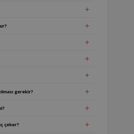
ur?
ılması gerekir?
mi?
ç çeker?